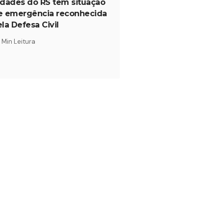
idades do RS têm situação
e emergência reconhecida
la Defesa Civil
1 Min Leitura