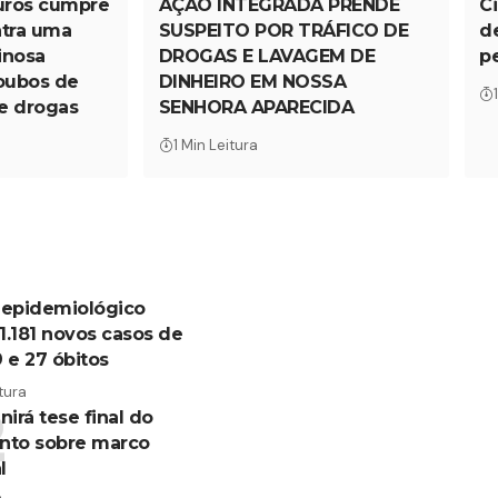
uros cumpre
AÇÃO INTEGRADA PRENDE
C
tra uma
SUSPEITO POR TRÁFICO DE
d
inosa
DROGAS E LAVAGEM DE
pe
roubos de
DINHEIRO EM NOSSA
de drogas
SENHORA APARECIDA
1 Min Leitura
 epidemiológico
 1.181 novos casos de
 e 27 óbitos
tura
nirá tese final do
nto sobre marco
l