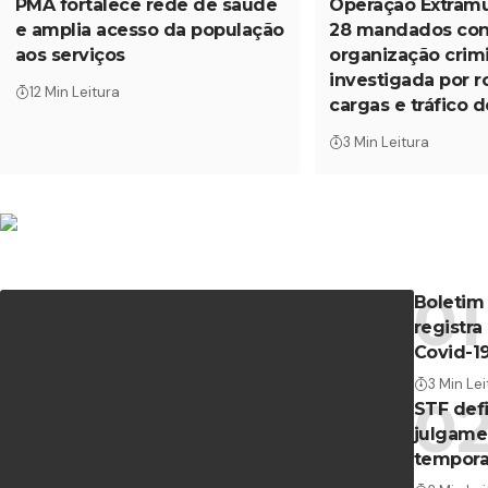
PMA fortalece rede de saúde
Operação Extram
e amplia acesso da população
28 mandados con
aos serviços
organização crim
investigada por 
12 Min Leitura
cargas e tráfico 
3 Min Leitura
Boletim
registra
Covid-19
3 Min Lei
STF defi
julgame
tempora