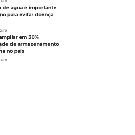
tura
o de água é importante
no para evitar doença
tura
 ampliar em 30%
dade de armazenamento
ma no país
tura