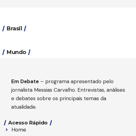
Brasil
Mundo
Em Debate
– programa apresentado pelo
jornalista Messias Carvalho. Entrevistas, análises
e debates sobre os principais temas da
atualidade.
BRASIL
Concursos públicos seguem previstos durante
Acesso Rápido
período eleitoral
Home
BRASIL
3 Min Leitura