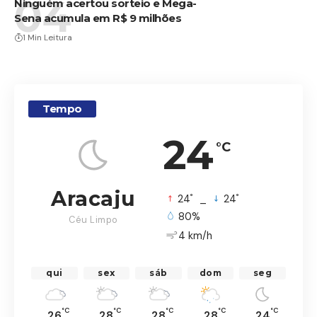
Ninguém acertou sorteio e Mega-
Sena acumula em R$ 9 milhões
1 Min Leitura
Tempo
24
°C
Aracaju
°
°
24
_
24
80%
Céu Limpo
4 km/h
qui
sex
sáb
dom
seg
°C
°C
°C
°C
°C
26
28
28
28
24