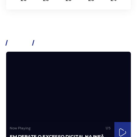
Assista
Now Playing
1
/5
EM DEBATE O EXCESSO DIGITAL NA INFÂNCIA E ADOLESCÊNCIA