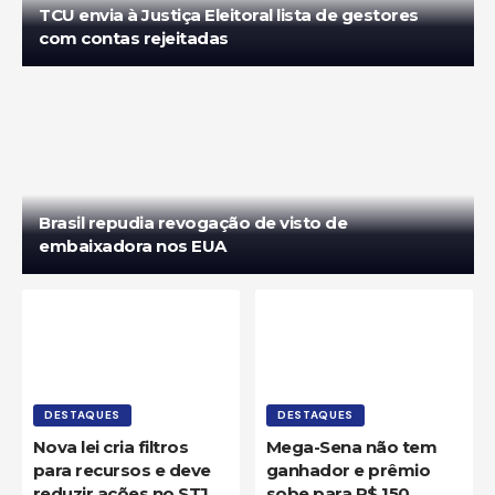
TCU envia à Justiça Eleitoral lista de gestores
Redação SeD
com contas rejeitadas
Brasil repudia revogação de visto de
embaixadora nos EUA
DESTAQUES
DESTAQUES
Nova lei cria filtros
Mega-Sena não tem
para recursos e deve
ganhador e prêmio
reduzir ações no STJ
sobe para R$ 150