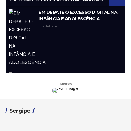
EM DEBATE O EXCESSO DIGITAL NA
INFÂNCIA E ADOLESCÊNCIA
Em debate
JORNAL DA RIO 1ª EDIÇÃO | COM
MESSIAS CARVALHO | 07 DE AGOSTO
- Anúncio-
Em Debate
Sergipe