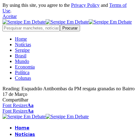
By using this site, you agree to the
Privacy Policy
and
Terms of
Use
.
Aceitar
Home
Notícias
Sergipe
Brasil
Mundo
Economia
Política
Colunas
Reading:
Esquadrão Antibombas da PM resgata granadas no Bairro
17 de Março
Compartilhar
Font Resizer
Aa
Font Resizer
Aa
Home
Notícias