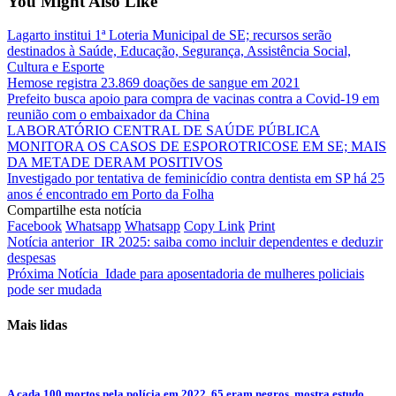
You Might Also Like
Lagarto institui 1ª Loteria Municipal de SE; recursos serão
destinados à Saúde, Educação, Segurança, Assistência Social,
Cultura e Esporte
Hemose registra 23.869 doações de sangue em 2021
Prefeito busca apoio para compra de vacinas contra a Covid-19 em
reunião com o embaixador da China
LABORATÓRIO CENTRAL DE SAÚDE PÚBLICA
MONITORA OS CASOS DE ESPOROTRICOSE EM SE; MAIS
DA METADE DERAM POSITIVOS
Investigado por tentativa de feminicídio contra dentista em SP há 25
anos é encontrado em Porto da Folha
Compartilhe esta notícia
Facebook
Whatsapp
Whatsapp
Copy Link
Print
Notícia anterior
IR 2025: saiba como incluir dependentes e deduzir
despesas
Próxima Notícia
Idade para aposentadoria de mulheres policiais
pode ser mudada
Mais lidas
A cada 100 mortos pela polícia em 2022, 65 eram negros, mostra estudo