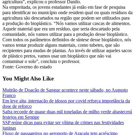
agricultura”, explicou o professor Danilo.
Na empreitada, os jovens estudantes já estão em fase de pesquisa
para identificar no município onde residem qual ou quais resíduos da
agricultura são descartados na região que podem ser utilizados para
a produção do bioplástico. “Nós vamos utilizar cascas de alimentos.
Aquele material que era um resíduo, que seria descartado pela
comunidade, nós vamos utilizar para a produção desse bioplástico.
Com todos os parâmetros definidos de síntese desse bioplástico, nós
vamos tentar produzir alguns materiais, como tubetes, que são
recipientes para mudas de plantas. Ao invés de utilizar aqueles sacos
de plástico pretos, vamos usar um bioplástico que não vai
contaminar o solo”, concluiu o professor.
Fonte: Governo do estado
You Might Also Like
Mutirão de Doação de Sangue acontece neste sábado, no Augusto
Franco
Em leve alta, internação de idosos por covid reforça importância da
dose de reforço
Safra recorde de quase duas mil toneladas de milho verde abastecerá
festejos em Sergipe
SSP reúne dicas para evitar ser vítima de crimes nas festividades
juninas
Fluxo de passageiros no aeroporto de Aracaju tem acréscimo