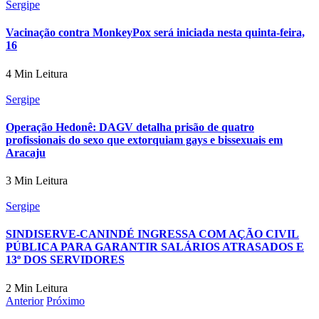
Sergipe
Vacinação contra MonkeyPox será iniciada nesta quinta-feira,
16
4 Min Leitura
Sergipe
Operação Hedonê: DAGV detalha prisão de quatro
profissionais do sexo que extorquiam gays e bissexuais em
Aracaju
3 Min Leitura
Sergipe
SINDISERVE-CANINDÉ INGRESSA COM AÇÃO CIVIL
PÚBLICA PARA GARANTIR SALÁRIOS ATRASADOS E
13º DOS SERVIDORES
2 Min Leitura
Anterior
Próximo