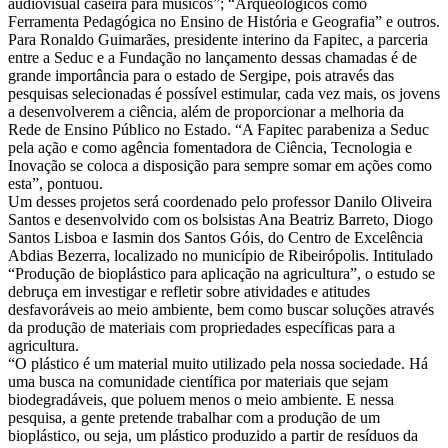
audiovisual caseira para músicos”; “Arqueológicos como
Ferramenta Pedagógica no Ensino de História e Geografia” e outros.
Para Ronaldo Guimarães, presidente interino da Fapitec, a parceria
entre a Seduc e a Fundação no lançamento dessas chamadas é de
grande importância para o estado de Sergipe, pois através das
pesquisas selecionadas é possível estimular, cada vez mais, os jovens
a desenvolverem a ciência, além de proporcionar a melhoria da
Rede de Ensino Público no Estado. “A Fapitec parabeniza a Seduc
pela ação e como agência fomentadora de Ciência, Tecnologia e
Inovação se coloca a disposição para sempre somar em ações como
esta”, pontuou.
Um desses projetos será coordenado pelo professor Danilo Oliveira
Santos e desenvolvido com os bolsistas Ana Beatriz Barreto, Diogo
Santos Lisboa e Iasmin dos Santos Góis, do Centro de Excelência
Abdias Bezerra, localizado no município de Ribeirópolis. Intitulado
“Produção de bioplástico para aplicação na agricultura”, o estudo se
debruça em investigar e refletir sobre atividades e atitudes
desfavoráveis ao meio ambiente, bem como buscar soluções através
da produção de materiais com propriedades específicas para a
agricultura.
“O plástico é um material muito utilizado pela nossa sociedade. Há
uma busca na comunidade científica por materiais que sejam
biodegradáveis, que poluem menos o meio ambiente. E nessa
pesquisa, a gente pretende trabalhar com a produção de um
bioplástico, ou seja, um plástico produzido a partir de resíduos da