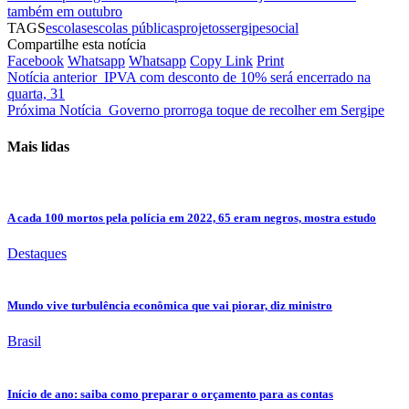
também em outubro
TAGS
escolas
escolas públicas
projetos
sergipe
social
Compartilhe esta notícia
Facebook
Whatsapp
Whatsapp
Copy Link
Print
Notícia anterior
IPVA com desconto de 10% será encerrado na
quarta, 31
Próxima Notícia
Governo prorroga toque de recolher em Sergipe
Mais lidas
A cada 100 mortos pela polícia em 2022, 65 eram negros, mostra estudo
Destaques
Mundo vive turbulência econômica que vai piorar, diz ministro
Brasil
Início de ano: saiba como preparar o orçamento para as contas