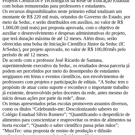
Projetos Científicos e Tecnológicos na Rede de Educação Estadual
com bolsas remuneradas para professores e estudantes.
Os recursos disponibilizados neste primeiro edital totalizam um
montante de R$ 220 mil reais, oriundos do Governo do Estado, por
meio da Seduc, e serão distribuídos em auxílios, no valor de R$
1.000,00 (mil reais) por proposta aprovada, com o objetivo de
auxiliar o desenvolvimento e despesas administrativas do projeto,
que terá duração máxima de até 12 meses. Além disso, serão
oferecidas uma bolsa de Iniciação Científica Júnior da Seduc (IC
Jr/Seduc), por projeto aprovado, no valor de R$ 100,00/mês pelo
período de até 12 meses.
De acordo com o professor José Ricardo de Santana,
superintendente executivo da Seduc, os resultados dessa parceria já
podem ser percebidos por meio do desempenho de estudantes
sergipanos em feiras e eventos científicos, nos envolvimentos de
professores com projetos e participação de editais. “A Seduc tem o
propósito de atuar como suporte e reconhece o importante trabalho
já existente, desenvolvido pelos docentes da rede, antes mesmo do
início dessas ações por parte da rede”, disse.
Os temas apresentados pelas escolas promovem assuntos diversos,
como os títulos “Celebrando-me: Descolonizando saberes no
Colégio Estadual Sílvio Romero”; “Quantificando o desperdício de
alimentos para conscientizar e reaproveitar os restos de alimentos na
horta escolar”; “Quando o saber científico passa pelas mãos”;
“MusiTec: uma proposta de ensino de produção e difusão