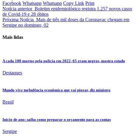
Facebook
Whatsapp
Whatsapp
Copy Link
Print
Notícia anterior
Boletim epidemiológico registra 1.257 novos casos
de Covid-19 e 28 óbitos
Próxima Notícia
Mais de três mil doses da Coronavac chegam em
Sergipe no domingo, 02
Mais lidas
A cada 100 mortos pela polícia em 2022, 65 eram negros, mostra estudo
Destaques
Mundo vive turbulência econômica que vai piorar, diz ministro
Brasil
Início de ano: saiba como preparar o orçamento para as contas
Sergipe