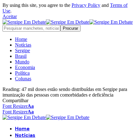
By using this site, you agree to the
Privacy Policy
and
Terms of
Use
.
Aceitar
Home
Notícias
Sergipe
Brasil
Mundo
Economia
Política
Colunas
Reading:
47 mil doses estão sendo distribuídas em Sergipe para
imunização das pessoas com comorbidades e deficiência
Compartilhar
Font Resizer
Aa
Font Resizer
Aa
Home
Notícias