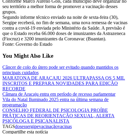
Conforme Marco Aurélio Góis, cada município deve organizar no
seu território a melhor forma de promover a vacinação desses
grupos.
Segundo informe técnico enviado na noite de sexta-feira (30),
Sergipe receberá, no fim de semana, uma nova remessa de vacinas
contra a covid-19 enviada pelo Ministério da Saúde. A previsão é
que o Estado receba 66.000 doses de imunizantes da Astrazeneca
(Fiocruz) e 3200 imunizantes da Coronavac (Buantan).
Fonte: Governo do Estado
You Might Also Like
Câncer de colo do útero pode ser evitado quando mantidos os
principais cuidados
MARATONA DE ARACAJU 2026 ULTRAPASSA OS 5 MIL
INSCRITOS E PREPARA NOVIDADES PARA EDIÇÃO
RECORDE
Câmara de Aracaju entra em período de recesso parlamentar
Vila do Natal Iluminado 2025 entra na última semana de
programação
CONSELHO FEDERAL DE PSICOLOGIA PROÍBE
PRÁTICAS DE REORIENTAÇÃO SEXUAL, ALERTA
PSICÓLOGA E PSICANALISTA
TAGS
doses
sergipe
vacinação
vacinas
Compartilhe esta notícia