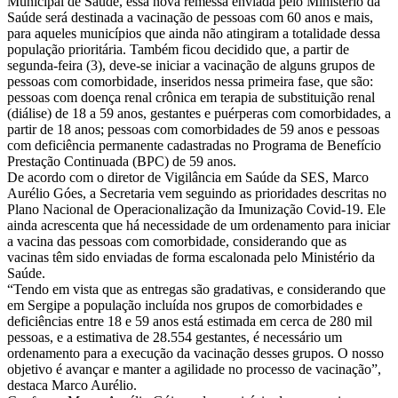
Municipal de Saúde, essa nova remessa enviada pelo Ministério da
Saúde será destinada a vacinação de pessoas com 60 anos e mais,
para aqueles municípios que ainda não atingiram a totalidade dessa
população prioritária. Também ficou decidido que, a partir de
segunda-feira (3), deve-se iniciar a vacinação de alguns grupos de
pessoas com comorbidade, inseridos nessa primeira fase, que são:
pessoas com doença renal crônica em terapia de substituição renal
(diálise) de 18 a 59 anos, gestantes e puérperas com comorbidades, a
partir de 18 anos; pessoas com comorbidades de 59 anos e pessoas
com deficiência permanente cadastradas no Programa de Benefício
Prestação Continuada (BPC) de 59 anos.
De acordo com o diretor de Vigilância em Saúde da SES, Marco
Aurélio Góes, a Secretaria vem seguindo as prioridades descritas no
Plano Nacional de Operacionalização da Imunização Covid-19. Ele
ainda acrescenta que há necessidade de um ordenamento para iniciar
a vacina das pessoas com comorbidade, considerando que as
vacinas têm sido enviadas de forma escalonada pelo Ministério da
Saúde.
“Tendo em vista que as entregas são gradativas, e considerando que
em Sergipe a população incluída nos grupos de comorbidades e
deficiências entre 18 e 59 anos está estimada em cerca de 280 mil
pessoas, e a estimativa de 28.554 gestantes, é necessário um
ordenamento para a execução da vacinação desses grupos. O nosso
objetivo é avançar e manter a agilidade no processo de vacinação”,
destaca Marco Aurélio.