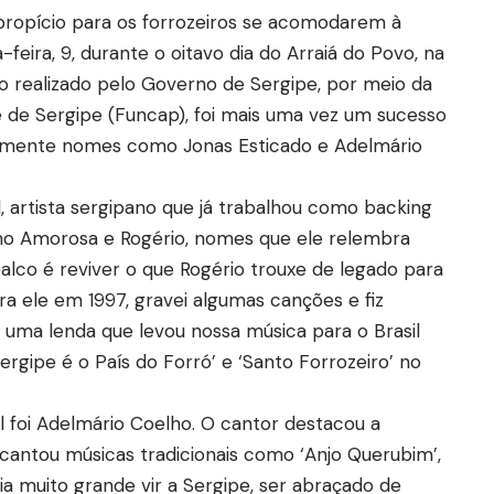
propício para os forrozeiros se acomodarem à
-feira, 9, durante o oitavo dia do Arraiá do Povo, na
to realizado pelo Governo de Sergipe, por meio da
 de Sergipe (Funcap), foi mais uma vez um sucesso
samente nomes como Jonas Esticado e Adelmário
l, artista sergipano que já trabalhou como backing
mo Amorosa e Rogério, nomes que ele relembra
alco é reviver o que Rogério trouxe de legado para
a ele em 1997, gravei algumas canções e fiz
uma lenda que levou nossa música para o Brasil
‘Sergipe é o País do Forró’ e ‘Santo Forrozeiro’ no
l foi Adelmário Coelho. O cantor destacou a
cantou músicas tradicionais como ‘Anjo Querubim’,
ria muito grande vir a Sergipe, ser abraçado de