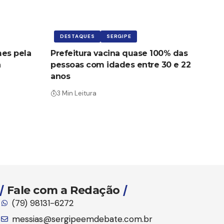
DESTAQUES
SERGIPE
mes pela
Prefeitura vacina quase 100% das
a
pessoas com idades entre 30 e 22
anos
3 Min Leitura
Fale com a Redação
(79) 98131-6272
messias@sergipeemdebate.com.br