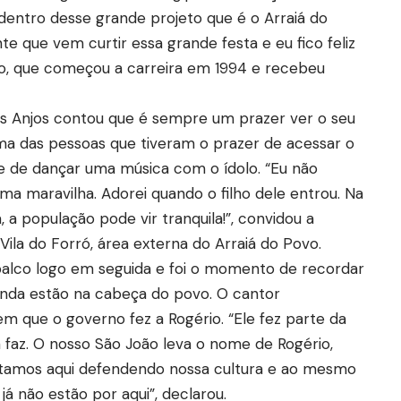
 dentro desse grande projeto que é o Arraiá do
e que vem curtir essa grande festa e eu fico feliz
ano, que começou a carreira em 1994 e recebeu
os Anjos contou que é sempre um prazer ver o seu
uma das pessoas que tiveram o prazer de acessar o
e de dançar uma música com o ídolo. “Eu não
ma maravilha. Adorei quando o filho dele entrou. Na
 a população pode vir tranquila!”, convidou a
ila do Forró, área externa do Arraiá do Povo.
palco logo em seguida e foi o momento de recordar
ainda estão na cabeça do povo. O cantor
que o governo fez a Rogério. “Ele fez parte da
a faz. O nosso São João leva o nome de Rogério,
. Estamos aqui defendendo nossa cultura e ao mesmo
 não estão por aqui”, declarou.