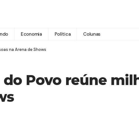
ndo
Economia
Política
Colunas
ssoas na Arena de Shows
iá do Povo reúne mil
ws