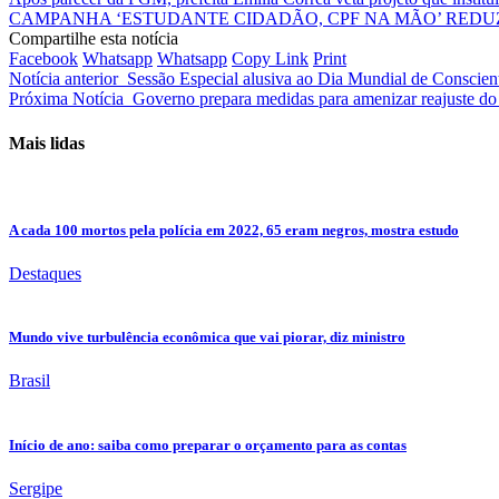
CAMPANHA ‘ESTUDANTE CIDADÃO, CPF NA MÃO’ REDU
Compartilhe esta notícia
Facebook
Whatsapp
Whatsapp
Copy Link
Print
Notícia anterior
Sessão Especial alusiva ao Dia Mundial de Conscien
Próxima Notícia
Governo prepara medidas para amenizar reajuste do
Mais lidas
A cada 100 mortos pela polícia em 2022, 65 eram negros, mostra estudo
Destaques
Mundo vive turbulência econômica que vai piorar, diz ministro
Brasil
Início de ano: saiba como preparar o orçamento para as contas
Sergipe