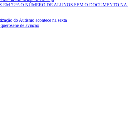
Z EM 72% O NÚMERO DE ALUNOS SEM O DOCUMENTO NA
tização do Autismo acontece na sexta
 querosene de aviação