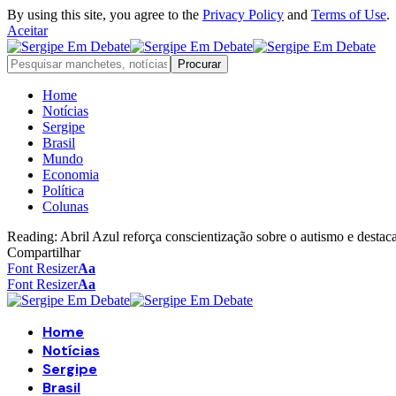
By using this site, you agree to the
Privacy Policy
and
Terms of Use
.
Aceitar
Home
Notícias
Sergipe
Brasil
Mundo
Economia
Política
Colunas
Reading:
Abril Azul reforça conscientização sobre o autismo e destac
Compartilhar
Font Resizer
Aa
Font Resizer
Aa
Home
Notícias
Sergipe
Brasil