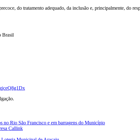
precoce, do tratamento adequado, da inclusão e, principalmente, do resp
 Brasil
13gjceQ8g1Dx
lgação.
nos no Rio São Francisco e em barragens do Município
esa Callink
i Loteria Municipal de Aracaju