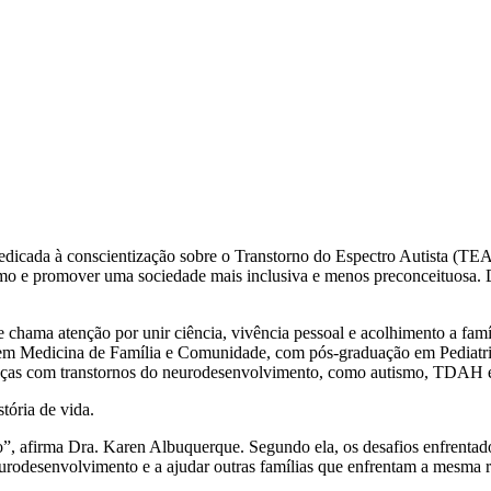
icada à conscientização sobre o Transtorno do Espectro Autista (TEA)
utismo e promover uma sociedade mais inclusiva e menos preconceituosa
chama atenção por unir ciência, vivência pessoal e acolhimento a famíl
a em Medicina de Família e Comunidade, com pós-graduação em Pediatria, 
ianças com transtornos do neurodesenvolvimento, como autismo, TDAH e
stória de vida.
, afirma Dra. Karen Albuquerque. Segundo ela, os desafios enfrentados 
urodesenvolvimento e a ajudar outras famílias que enfrentam a mesma r