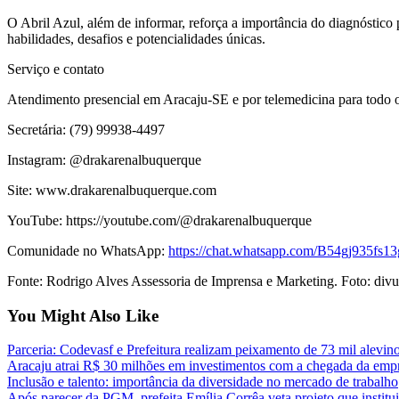
O Abril Azul, além de informar, reforça a importância do diagnóstico 
habilidades, desafios e potencialidades únicas.
Serviço e contato
Atendimento presencial em Aracaju-SE e por telemedicina para todo o
Secretária: (79) 99938-4497
Instagram: @drakarenalbuquerque
Site: www.drakarenalbuquerque.com
YouTube: https://youtube.com/@drakarenalbuquerque
Comunidade no WhatsApp:
https://chat.whatsapp.com/B54gj935fs
Fonte: Rodrigo Alves Assessoria de Imprensa e Marketing. Foto: divu
You Might Also Like
Parceria: Codevasf e Prefeitura realizam peixamento de 73 mil alevi
Aracaju atrai R$ 30 milhões em investimentos com a chegada da empr
Inclusão e talento: importância da diversidade no mercado de trabalho
Após parecer da PGM, prefeita Emília Corrêa veta projeto que institu