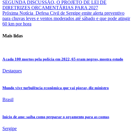
SEGUNDA DISCUSSÃO, O PROJETO DE LEI DE
DIRETRIZES ORÇAMENTÁRIAS PARA 2027
Próxima Notícia
Defesa Civil de Sergipe emite alerta preventivo
para chuvas leves e ventos moderados até sábado e que pode atingir
60 km por hora
Mais lidas
A cada 100 mortos pela polícia em 2022, 65 eram negros, mostra estudo
Destaques
Mundo vive turbulência econômica que vai piorar, diz ministro
Brasil
Início de ano: saiba como preparar o orçamento para as contas
Sergipe