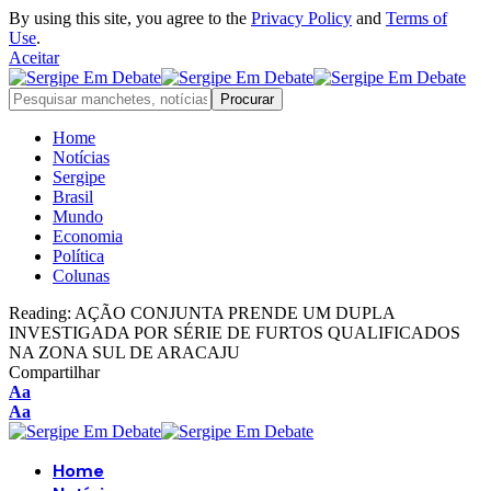
By using this site, you agree to the
Privacy Policy
and
Terms of
Use
.
Aceitar
Home
Notícias
Sergipe
Brasil
Mundo
Economia
Política
Colunas
Reading:
AÇÃO CONJUNTA PRENDE UM DUPLA
INVESTIGADA POR SÉRIE DE FURTOS QUALIFICADOS
NA ZONA SUL DE ARACAJU
Compartilhar
Font
Aa
Resizer
Font
Aa
Resizer
Home