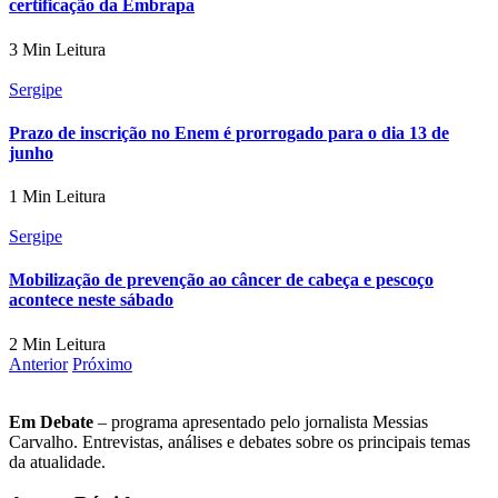
certificação da Embrapa
3 Min Leitura
Sergipe
Prazo de inscrição no Enem é prorrogado para o dia 13 de
junho
1 Min Leitura
Sergipe
Mobilização de prevenção ao câncer de cabeça e pescoço
acontece neste sábado
2 Min Leitura
Anterior
Próximo
Em Debate
– programa apresentado pelo jornalista Messias
Carvalho. Entrevistas, análises e debates sobre os principais temas
da atualidade.