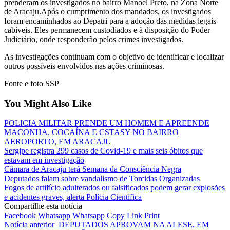
prenderam os investigados no bairro Manoel Preto, na Zona Norte
de Aracaju.Após o cumprimento dos mandados, os investigados
foram encaminhados ao Depatri para a adoção das medidas legais
cabíveis. Eles permanecem custodiados e à disposição do Poder
Judiciário, onde responderão pelos crimes investigados.
As investigações continuam com o objetivo de identificar e localizar
outros possíveis envolvidos nas ações criminosas.
Fonte e foto SSP
You Might Also Like
POLICIA MILITAR PRENDE UM HOMEM E APREENDE
MACONHA, COCAÍNA E CSTASY NO BAIRRO
AEROPORTO, EM ARACAJU
Sergipe registra 299 casos de Covid-19 e mais seis óbitos que
estavam em investigação
Câmara de Aracaju terá Semana da Consciência Negra
Deputados falam sobre vandalismo de Torcidas Organizadas
Fogos de artifício adulterados ou falsificados podem gerar explosões
e acidentes graves, alerta Polícia Científica
Compartilhe esta notícia
Facebook
Whatsapp
Whatsapp
Copy Link
Print
Notícia anterior
DEPUTADOS APROVAM NA ALESE, EM