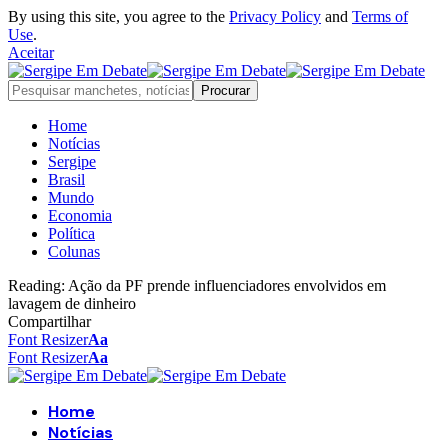
By using this site, you agree to the
Privacy Policy
and
Terms of
Use
.
Aceitar
Home
Notícias
Sergipe
Brasil
Mundo
Economia
Política
Colunas
Reading:
Ação da PF prende influenciadores envolvidos em
lavagem de dinheiro
Compartilhar
Font Resizer
Aa
Font Resizer
Aa
Home
Notícias