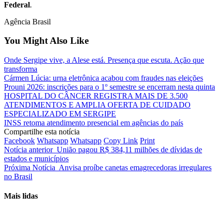
Federal
.
Agência Brasil
You Might Also Like
Onde Sergipe vive, a Alese está. Presença que escuta. Ação que
transforma
Cármen Lúcia: urna eletrônica acabou com fraudes nas eleições
Prouni 2026: inscrições para o 1º semestre se encerram nesta quinta
HOSPITAL DO CÂNCER REGISTRA MAIS DE 3.500
ATENDIMENTOS E AMPLIA OFERTA DE CUIDADO
ESPECIALIZADO EM SERGIPE
INSS retoma atendimento presencial em agências do país
Compartilhe esta notícia
Facebook
Whatsapp
Whatsapp
Copy Link
Print
Notícia anterior
União pagou R$ 384,11 milhões de dívidas de
estados e municípios
Próxima Notícia
Anvisa proíbe canetas emagrecedoras irregulares
no Brasil
Mais lidas