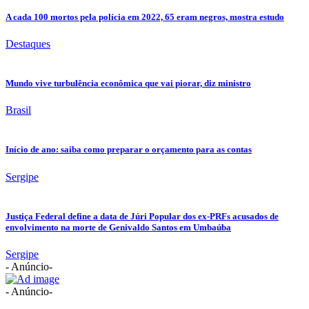
A cada 100 mortos pela polícia em 2022, 65 eram negros, mostra estudo
Destaques
Mundo vive turbulência econômica que vai piorar, diz ministro
Brasil
Início de ano: saiba como preparar o orçamento para as contas
Sergipe
Justiça Federal define a data de Júri Popular dos ex-PRFs acusados de
envolvimento na morte de Genivaldo Santos em Umbaúba
Sergipe
- Anúncio-
- Anúncio-