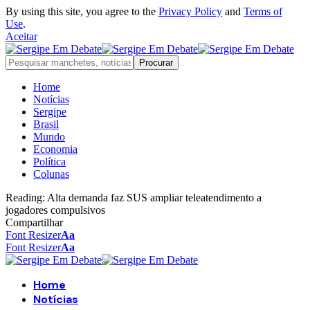
By using this site, you agree to the
Privacy Policy
and
Terms of
Use
.
Aceitar
Home
Notícias
Sergipe
Brasil
Mundo
Economia
Política
Colunas
Reading:
Alta demanda faz SUS ampliar teleatendimento a
jogadores compulsivos
Compartilhar
Font Resizer
Aa
Font Resizer
Aa
Home
Notícias