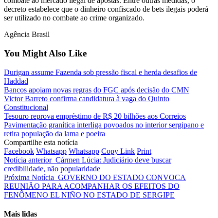
combate ao mercado ilegal de apostas. Entre outras medidas, o
decreto estabelece que o dinheiro confiscado de bets ilegais poderá
ser utilizado no combate ao crime organizado.
Agência Brasil
You Might Also Like
Durigan assume Fazenda sob pressão fiscal e herda desafios de
Haddad
Bancos apoiam novas regras do FGC após decisão do CMN
Victor Barreto confirma candidatura à vaga do Quinto
Constitucional
Tesouro reprova empréstimo de R$ 20 bilhões aos Correios
Pavimentação granítica interliga povoados no interior sergipano e
retira população da lama e poeira
Compartilhe esta notícia
Facebook
Whatsapp
Whatsapp
Copy Link
Print
Notícia anterior
Cármen Lúcia: Judiciário deve buscar
credibilidade, não popularidade
Próxima Notícia
GOVERNO DO ESTADO CONVOCA
REUNIÃO PARA ACOMPANHAR OS EFEITOS DO
FENÔMENO EL NIÑO NO ESTADO DE SERGIPE
Mais lidas