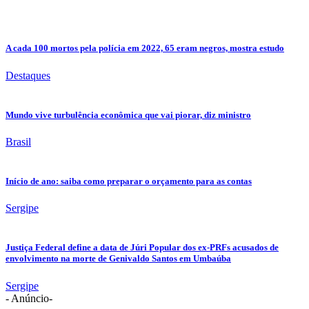
A cada 100 mortos pela polícia em 2022, 65 eram negros, mostra estudo
Destaques
Mundo vive turbulência econômica que vai piorar, diz ministro
Brasil
Início de ano: saiba como preparar o orçamento para as contas
Sergipe
Justiça Federal define a data de Júri Popular dos ex-PRFs acusados de
envolvimento na morte de Genivaldo Santos em Umbaúba
Sergipe
- Anúncio-