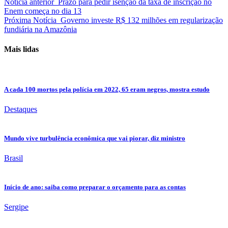
Notícia anterior
Prazo para pedir isenção da taxa de inscrição no
Enem começa no dia 13
Próxima Notícia
Governo investe R$ 132 milhões em regularização
fundiária na Amazônia
Mais lidas
A cada 100 mortos pela polícia em 2022, 65 eram negros, mostra estudo
Destaques
Mundo vive turbulência econômica que vai piorar, diz ministro
Brasil
Início de ano: saiba como preparar o orçamento para as contas
Sergipe