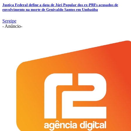
Justiça Federal define a data de Júri Popular dos ex-PRFs acusados de
envolvimento na morte de Genivaldo Santos em Umbaúba
Sergipe
- Anúncio-