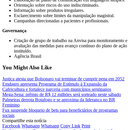
Orientação sobre riscos do uso indiscriminado.
Informação sobre produtos irregulares.
Esclarecimento sobre limites da manipulação magistral.
Campanhas direcionadas a pacientes e profissionais.
Governança
Criação de grupo de trabalho na Anvisa para monitoramento e
avaliação das medidas para avanço contínuo do plano de ação
instituído.
Agência Brasil
You Might Also Like
Justiça atesta que Bolsonaro vai terminar de cumprir pena em 2052
Emdagro apresenta Programa de Estímulo à Expansão da
Cafeicultura e fortalece parceria com municípios sergipanos
Mega-Sena: prêmio de R$ 12 milhões será sorteado neste sábado
Palmeiras derrota Botafogo e se aproxima da liderança no BR
Feminino
Fux suspende bloqueio de bets para beneficiários de programas
sociais
Compartilhe esta notícia
Facebook
Whatsapp
Whatsapp
Copy Link
Print