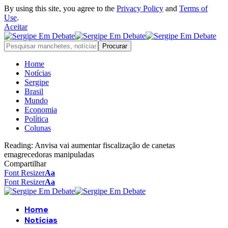
By using this site, you agree to the
Privacy Policy
and
Terms of
Use
.
Aceitar
Home
Notícias
Sergipe
Brasil
Mundo
Economia
Política
Colunas
Reading:
Anvisa vai aumentar fiscalização de canetas
emagrecedoras manipuladas
Compartilhar
Font Resizer
Aa
Font Resizer
Aa
Home
Notícias