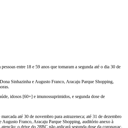
m pessoas entre 18 e 59 anos que tomaram a segunda até o dia 30 de
s) Dona Sinhazinha e Augusto Franco, Aracaju Parque Shopping,
horas.
 saúde, idosos [60+] e imunossuprimidos, e segunda dose de
e marcada até 30 de novembro para astrazeneca; até 31 de dezembro
 e Augusto Franco, Aracaju Parque Shopping, auditório anexo à
s atenção: o drive do 28BC não aplicará segunda dose da coronavac.