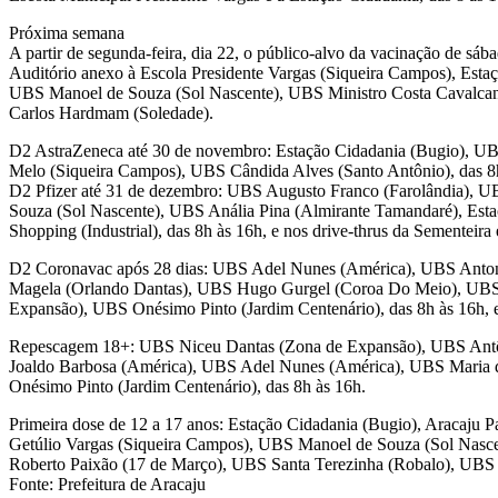
Próxima semana
A partir de segunda-feira, dia 22, o público-alvo da vacinação de sáb
Auditório anexo à Escola Presidente Vargas (Siqueira Campos), Est
UBS Manoel de Souza (Sol Nascente), UBS Ministro Costa Cavalcant
Carlos Hardmam (Soledade).
D2 AstraZeneca até 30 de novembro: Estação Cidadania (Bugio), UB
Melo (Siqueira Campos), UBS Cândida Alves (Santo Antônio), das 8h 
D2 Pfizer até 31 de dezembro: UBS Augusto Franco (Farolândia), U
Souza (Sol Nascente), UBS Anália Pina (Almirante Tamandaré), Esta
Shopping (Industrial), das 8h às 16h, e nos drive-thrus da Sementeira
D2 Coronavac após 28 dias: UBS Adel Nunes (América), UBS Antoni
Magela (Orlando Dantas), UBS Hugo Gurgel (Coroa Do Meio), UBS
Expansão), UBS Onésimo Pinto (Jardim Centenário), das 8h às 16h, e
Repescagem 18+: UBS Niceu Dantas (Zona de Expansão), UBS Antôn
Joaldo Barbosa (América), UBS Adel Nunes (América), UBS Maria 
Onésimo Pinto (Jardim Centenário), das 8h às 16h.
Primeira dose de 12 a 17 anos: Estação Cidadania (Bugio), Aracaju P
Getúlio Vargas (Siqueira Campos), UBS Manoel de Souza (Sol Nasce
Roberto Paixão (17 de Março), UBS Santa Terezinha (Robalo), UBS C
Fonte: Prefeitura de Aracaju