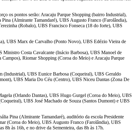
orço os pontos serão: Aracaju Parque Shopping (bairro Industrial),
a Pina (Almirante Tamandaré), UBS Augusto Franco (Farolândia),
erezinha (Robalo), UBS Francisco Fonseca (18 do forte), UBS
ria), UBS Marx de Carvalho (Ponto Novo), UBS Edézio Vieira de
S Ministro Costa Cavalcante (Inácio Barbosa), UBS Manoel de
ira Campos), Riomar Shopping (Coroa do Meio) e Aracaju Parque
 (Industrial), UBS Eunice Barbosa (Coqueiral), UBS Geraldo
umont), UBS Maria Do Céu (Centro), UBS Niceu Dantas (Zona De
 Magela (Orlando Dantas), UBS Hugo Gurgel (Coroa do Meio), UBS
 (Coqueiral), UBS José Machado de Souza (Santos Dumont) e UBS
ália Pina (Almirante Tamandaré), auditório da escola Presidente
omar (Coroa do Meio), UBS Augusto Franco (Farolândia), UBS
8h às 16h, e no drive da Sementeira, das 8h às 17h.