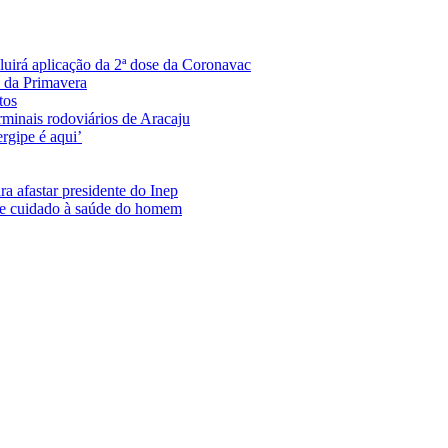
uirá aplicação da 2ª dose da Coronavac
s da Primavera
tos
minais rodoviários de Aracaju
rgipe é aqui’
a afastar presidente do Inep
de cuidado à saúde do homem