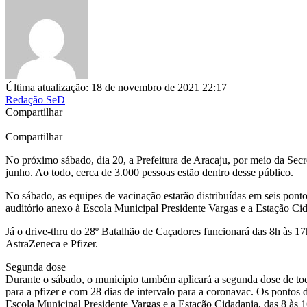
Última atualização: 18 de novembro de 2021 22:17
Redação SeD
Compartilhar
Compartilhar
No próximo sábado, dia 20, a Prefeitura de Aracaju, por meio da Secr
junho. Ao todo, cerca de 3.000 pessoas estão dentro desse público.
No sábado, as equipes de vacinação estarão distribuídas em seis po
auditório anexo à Escola Municipal Presidente Vargas e a Estação Cid
Já o drive-thru do 28º Batalhão de Caçadores funcionará das 8h às 17
AstraZeneca e Pfizer.
Segunda dose
Durante o sábado, o município também aplicará a segunda dose de to
para a pfizer e com 28 dias de intervalo para a coronavac. Os pont
Escola Municipal Presidente Vargas e a Estação Cidadania, das 8 às 