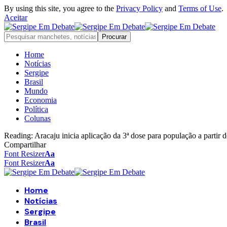
By using this site, you agree to the
Privacy Policy
and
Terms of Use
.
Aceitar
Home
Notícias
Sergipe
Brasil
Mundo
Economia
Política
Colunas
Reading:
Aracaju inicia aplicação da 3ª dose para população a partir 
Compartilhar
Font Resizer
Aa
Font Resizer
Aa
Home
Notícias
Sergipe
Brasil