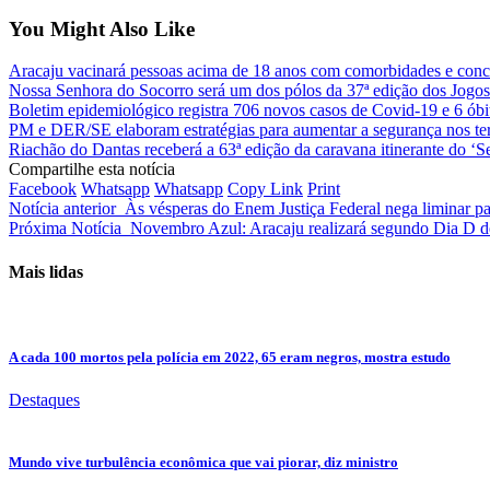
You Might Also Like
Aracaju vacinará pessoas acima de 18 anos com comorbidades e concl
Nossa Senhora do Socorro será um dos pólos da 37ª edição dos Jogo
Boletim epidemiológico registra 706 novos casos de Covid-19 e 6 óbi
PM e DER/SE elaboram estratégias para aumentar a segurança nos ter
Riachão do Dantas receberá a 63ª edição da caravana itinerante do ‘Se
Compartilhe esta notícia
Facebook
Whatsapp
Whatsapp
Copy Link
Print
Notícia anterior
Às vésperas do Enem Justiça Federal nega liminar par
Próxima Notícia
Novembro Azul: Aracaju realizará segundo Dia D 
Mais lidas
A cada 100 mortos pela polícia em 2022, 65 eram negros, mostra estudo
Destaques
Mundo vive turbulência econômica que vai piorar, diz ministro