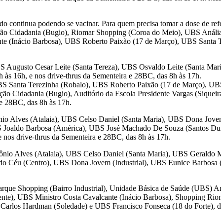
ado continua podendo se vacinar. Para quem precisa tomar a dose de ref
ação Cidadania (Bugio), Riomar Shopping (Coroa do Meio), UBS Análi
e (Inácio Barbosa), UBS Roberto Paixão (17 de Março), UBS Santa T
S Augusto Cesar Leite (Santa Tereza), UBS Osvaldo Leite (Santa Ma
às 16h, e nos drive-thrus da Sementeira e 28BC, das 8h às 17h.
BS Santa Terezinha (Robalo), UBS Roberto Paixão (17 de Março), UB
ção Cidadania (Bugio), Auditório da Escola Presidente Vargas (Sique
 e 28BC, das 8h às 17h.
o Alves (Atalaia), UBS Celso Daniel (Santa Maria), UBS Dona Jovem
 Joaldo Barbosa (América), UBS José Machado De Souza (Santos D
 nos drive-thrus da Sementeira e 28BC, das 8h às 17h.
io Alves (Atalaia), UBS Celso Daniel (Santa Maria), UBS Geraldo
do Céu (Centro), UBS Dona Jovem (Industrial), UBS Eunice Barbosa
arque Shopping (Bairro Industrial), Unidade Básica de Saúde (UBS) An
nte), UBS Ministro Costa Cavalcante (Inácio Barbosa), Shopping Ri
arlos Hardman (Soledade) e UBS Francisco Fonseca (18 do Forte), das 