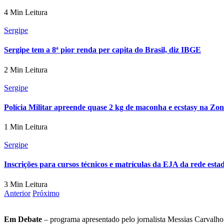
4 Min Leitura
Sergipe
Sergipe tem a 8ª pior renda per capita do Brasil, diz IBGE
2 Min Leitura
Sergipe
Polícia Militar apreende quase 2 kg de maconha e ecstasy na Zo
1 Min Leitura
Sergipe
Inscrições para cursos técnicos e matrículas da EJA da rede es
3 Min Leitura
Anterior
Próximo
Em Debate
– programa apresentado pelo jornalista Messias Carvalho. 