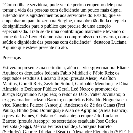
“Como filha e servidora, pude ver de perto o empenho dele para
tornar a vida das pessoas com deficiência um pouco mais digna.
Estendo meus agradecimentos aos servidores do Estado, que se
empenharam para trazer para Sergipe, uma obra tão linda e repleta
de significados para o público que precisa de uma atenção
especializada. Trata-se de uma contribuição marcante e levando o
nome de José Leonel demonstra o compromisso do Governo, com a
saúde e dignidade das pessoas com deficiência”, destacou Luciana
Aquino que esteve presente no ato.
Presenças
Estiveram presentes na cerimônia, além da vice-governadora Eliane
Aquino; os deputados federais Fábio Mitidieri e Fábio Reis; os
deputados estaduais Luciano Bispo (pres.da Alese), Adaílton
Martins, Goretti Reis, Zezinho Sobral, Garibalde Mendonça e Diná
Almeida; o Defensor Público Geral, Leó Neto; o promotor de
Justiça Raymundo Napoleão; o reitor da UFS, Valter Joviniano; o
ex-governador Jackson Barreto; os prefeitos Edvaldo Nogueira e a
vice, Katarina Feitoza (Aracaju), Anderson de Zé das Canas (Frei
Paulo), Binho (São Domingos) e Alan de Agripino (Areia Branca);
o pres. da Fames, Cristiano Cavalcante; o empresário Luciano
Barreto (pres.da Aseopp); os secretários estaduais José Carlos
Felizola (Segg), Mércia Feitosa (Saúde), Ubirajara Barreto
(Sedurbs), George Trindade (Sead) e Alexandre Figueiredo (SETC);