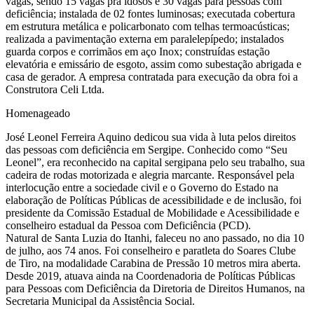
vagas, sendo 15 vagas pra idosos e 30 vagas para pessoas com
deficiência; instalada de 02 fontes luminosas; executada cobertura
em estrutura metálica e policarbonato com telhas termoacústicas;
realizada a pavimentação externa em paralelepípedo; instalados
guarda corpos e corrimãos em aço Inox; construídas estação
elevatória e emissário de esgoto, assim como subestação abrigada e
casa de gerador. A empresa contratada para execução da obra foi a
Construtora Celi Ltda.
Homenageado
José Leonel Ferreira Aquino dedicou sua vida à luta pelos direitos
das pessoas com deficiência em Sergipe. Conhecido como “Seu
Leonel”, era reconhecido na capital sergipana pelo seu trabalho, sua
cadeira de rodas motorizada e alegria marcante. Responsável pela
interlocução entre a sociedade civil e o Governo do Estado na
elaboração de Políticas Públicas de acessibilidade e de inclusão, foi
presidente da Comissão Estadual de Mobilidade e Acessibilidade e
conselheiro estadual da Pessoa com Deficiência (PCD).
Natural de Santa Luzia do Itanhi, faleceu no ano passado, no dia 10
de julho, aos 74 anos. Foi conselheiro e paratleta do Soares Clube
de Tiro, na modalidade Carabina de Pressão 10 metros mira aberta.
Desde 2019, atuava ainda na Coordenadoria de Políticas Públicas
para Pessoas com Deficiência da Diretoria de Direitos Humanos, na
Secretaria Municipal da Assistência Social.