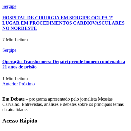
Sergipe
HOSPITAL DE CIRURGIA EM SERGIPE OCUPA 1º
LUGAR EM PROCEDIMENTOS CARDIOVASCULARES
NO NORDESTE
7 Min Leitura
Sergipe
Operação Transformers: Depatri prende homem condenado a
21 anos de prisão
1 Min Leitura
Anterior
Próximo
Em Debate
– programa apresentado pelo jornalista Messias
Carvalho. Entrevistas, análises e debates sobre os principais temas
da atualidade.
Acesso Rápido