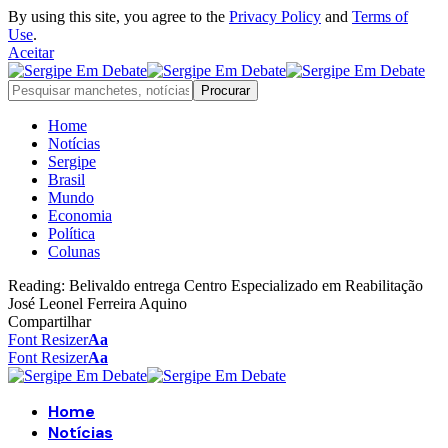
By using this site, you agree to the
Privacy Policy
and
Terms of
Use
.
Aceitar
Home
Notícias
Sergipe
Brasil
Mundo
Economia
Política
Colunas
Reading:
Belivaldo entrega Centro Especializado em Reabilitação
José Leonel Ferreira Aquino
Compartilhar
Font Resizer
Aa
Font Resizer
Aa
Home
Notícias