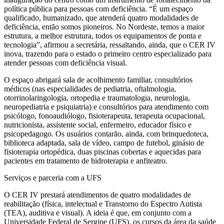
política pública para pessoas com deficiência. “É um espaço
qualificado, humanizado, que atenderá quatro modalidades de
deficiência, então somos pioneiros. No Nordeste, temos a maior
estrutura, a melhor estrutura, todos os equipamentos de ponta e
tecnologia”, afirmou a secretária, ressaltando, ainda, que o CER IV
inova, trazendo para o estado o primeiro centro especializado para
atender pessoas com deficiência visual.
O espaço abrigará sala de acolhimento familiar, consultórios
médicos (nas especialidades de pediatria, oftalmologia,
otorrinolaringologia, ortopedia e traumatologia, neurologia,
neuropediatria e psiquiatria) e consultórios para atendimento com
psicólogo, fonoaudiólogo, fisioterapeuta, terapeuta ocupacional,
nutricionista, assistente social, enfermeiro, educador físico e
psicopedagogo. Os usuários contarão, ainda, com brinquedoteca,
biblioteca adaptada, sala de vídeo, campo de futebol, ginásio de
fisioterapia ortopédica, duas piscinas cobertas e aquecidas para
pacientes em tratamento de hidroterapia e anfiteatro.
Serviços e parceria com a UFS
O CER IV prestará atendimentos de quatro modalidades de
reabilitação (física, intelectual e Transtorno do Espectro Autista
(TEA), auditiva e visual). A ideia é que, em conjunto com a
Universidade Federal de Sergipe (UFS), os cursos da área da saúde