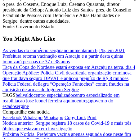
o pres. do Cosems, Enoque Luiz; Caetano Quaranta, diretor-
presidente da Cehop; Antonio Luiz dos Santos, pres. do Conselho
Estadual de Pessoas com Deficiência e Altas Habilidades de
Sergipe, dentre outras autoridades.
Fonte: Governo do Estado
You Might Also Like
As vendas do comércio sergipano aumentaram 6,1%, em 2021
Prefeitura retoma vacinação em Aracaju e a partir desta quinta
imunizará pessoas de 37 e 38 anos
Taça da Copa do Nordeste estará exposta em Aracaju na terça, dia 4
Operação Apólice: Polícia Civil desarticula organização criminosa
que fraudava seguro DPVAT e aplicou prejuízo de R$ 8 milhões
Policia Federal deflagra “Operação Fantoches” contra fraudes na
aquisição de armas de fogo em Sergipe
TAGS
belivaldo
centro especializado
centro especializado em
reabilitacao jose leonel ferreira aquino
entrega
governo do
estado
sergipe
Compartilhe esta notícia
Facebook
Whatsapp
Whatsapp
Copy Link
Print
Notícia anterior
Sergipe registra 18 casos de Covid-19 e mais três
óbitos que estavam em investigação
Próxima Notícia
Prefeitura vacina apenas segunda dose neste fim