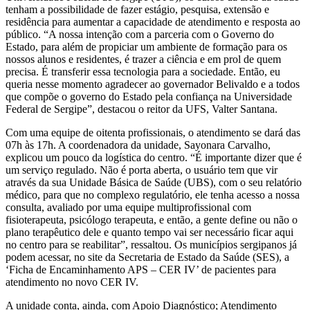
tenham a possibilidade de fazer estágio, pesquisa, extensão e
residência para aumentar a capacidade de atendimento e resposta ao
público. “A nossa intenção com a parceria com o Governo do
Estado, para além de propiciar um ambiente de formação para os
nossos alunos e residentes, é trazer a ciência e em prol de quem
precisa. É transferir essa tecnologia para a sociedade. Então, eu
queria nesse momento agradecer ao governador Belivaldo e a todos
que compõe o governo do Estado pela confiança na Universidade
Federal de Sergipe”, destacou o reitor da UFS, Valter Santana.
Com uma equipe de oitenta profissionais, o atendimento se dará das
07h às 17h. A coordenadora da unidade, Sayonara Carvalho,
explicou um pouco da logística do centro. “É importante dizer que é
um serviço regulado. Não é porta aberta, o usuário tem que vir
através da sua Unidade Básica de Saúde (UBS), com o seu relatório
médico, para que no complexo regulatório, ele tenha acesso a nossa
consulta, avaliado por uma equipe multiprofissional com
fisioterapeuta, psicólogo terapeuta, e então, a gente define ou não o
plano terapêutico dele e quanto tempo vai ser necessário ficar aqui
no centro para se reabilitar”, ressaltou. Os municípios sergipanos já
podem acessar, no site da Secretaria de Estado da Saúde (SES), a
‘Ficha de Encaminhamento APS – CER IV’ de pacientes para
atendimento no novo CER IV.
A unidade conta, ainda, com Apoio Diagnóstico; Atendimento