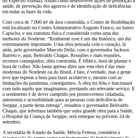
do Espectro Autista). Assim como desenvolver ações de promoção à
saúde, de prevenção dos agravos e de identificação de deficiências
em todas as fases da vida.
Com cerca de 7.000 m² de área construída, o Centro de Reabilitação
está localizado no Centro Administrativo Augusto Franco, no bairro
Capucho, e sua estrutura física é considerada como uma das
melhores do Nordeste. “Realmente esse é um dia histórico, um dia
extremamente importante. Uma obra pensada com o coração, lá
atrás, pelo governador Marcelo Déda, com o governador Jackson
Barreto e, aqui, Belivaldo Chagas. Reuniões e mais reuniões,
recursos conseguidos, obra construída. É bíblico, hora de plantar e
hora de colher. Não basta apenas dizer que esta obra é das mais
modernas do Nordeste ou do Brasil, é fato, é verdade, mas a gente
teve que esperar a hora para fazer acontecer e, mesmo com as
limitações da pandemia, conseguimos. A obra foi feita e funcionará
com tudo aquilo que imaginamos, prestando um relevante serviço. E
o sentimento é de dever cumprido por promovermos cidadania,
autonomia e acessibilidade para as pessoas com deficiência de
Sergipe, a partir desta entrega”, ressaltou o governador Belivaldo
Chagas, que informou também que outra grande obra para a Saúde,
o Hospital da Criança de Sergipe, será entregue na próximo 24 de
setembro.
A secretária de Estado da Saúde, Mércia Feitosa, considera a
inauguração do centro como um instrumento de fortalecimento da