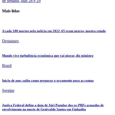
de semana, dias 28 e 29
Mais lidas
A cada 100 mortos pela polícia em 2022, 65 eram negros, mostra estudo
Destaques
Mundo vive turbulência econômica que vai piorar, diz ministro
Brasil
Início de ano: saiba como preparar o orçamento para as contas
Sergipe
Justiça Federal define a data de Júri Popular dos ex-PRFs acusados de
envolvimento na morte de Genivaldo Santos em Umbaúba