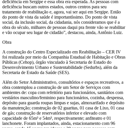
deficiência em Sergipe e essa obra era esperada. As pessoas com
deficiência buscam outros estados, outros centros para seu
tratamento de reabilitação e, agora, vai ser aqui em Sergipe. Então
do ponto de vista da saúde é importantíssimo. Do ponto de vista
social, da inclusão social, da cidadania, nós consideramos que é a
obra do século, milhares de pessoas daqui pra frente vão se reabilitar
e vão ocupar seu lugar de cidadão”, destacou, ainda, Antônio Luiz.
Obra
A construção do Centro Especializado em Reabilitação – CER IV
foi realizada por meio da Companhia Estadual de Habitação e Obras
Públicas (Cehop), órgão vinculado à Secretaria de Estado do
Desenvolvimento Urbano e Sustentabilidade (Sedurbs), além da
Secretaria de Estado da Saúde (SES).
Além do Setor Administrativo, consultórios e espaços recreativos, a
obra contemplou a construção de um Setor de Serviços com
ambientes de: copa com refeitório para funcionários, sanitários com
vestiários masculino/feminino para funcionários, cozinha, despensa,
depósito para guarda roupas limpas e sujas, almoxarifado e depósito
da manutenção; construção de 02 guaritas, 01 casa de Lixo, 01 casa
de gás; construção de reservatórios inferior e elevado com
capacidade de 65m³ e 54m³, respectivamente; anfiteatro e 01
lanchonete. Foram implantados, ainda, estacionamento com 96