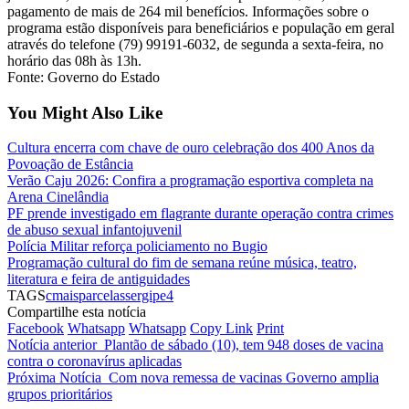
pagamento de mais de 264 mil benefícios. Informações sobre o
programa estão disponíveis para beneficiários e população em geral
através do telefone (79) 99191-6032, de segunda a sexta-feira, no
horário das 08h às 13h.
Fonte: Governo do Estado
You Might Also Like
Cultura encerra com chave de ouro celebração dos 400 Anos da
Povoação de Estância
Verão Caju 2026: Confira a programação esportiva completa na
Arena Cinelândia
PF prende investigado em flagrante durante operação contra crimes
de abuso sexual infantojuvenil
Polícia Militar reforça policiamento no Bugio
Programação cultural do fim de semana reúne música, teatro,
literatura e feira de antiguidades
TAGS
cmais
parcelas
sergipe4
Compartilhe esta notícia
Facebook
Whatsapp
Whatsapp
Copy Link
Print
Notícia anterior
Plantão de sábado (10), tem 948 doses de vacina
contra o coronavírus aplicadas
Próxima Notícia
Com nova remessa de vacinas Governo amplia
grupos prioritários