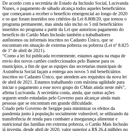
De acordo com a secretária de Estado da Inclusão Social, Lucivanda
Nunes, o pagamento de sábado alcança todos aqueles beneficiários
que começaram a receber o benefício emergencial ao longo de 2020
e os que foram inseridos nos critérios da Lei 8.808/20, que tornou o
programa permanente, mas ainda não inclui os 5 mil beneficiários
inseridos no programa a partir da Lei que autorizou pagamento do
benefício do Cartão Mais Inclusão também a trabalhadores
autônomos ou informais inscritos no Cadastro Único, que se
encontram em situação de extrema pobreza ou pobreza (Lei nº 8.825
de 1º de abril de 2021).
“Como a lei foi publicada recentemente, estamos agora na etapa de
envio dos novos cartões confeccionados pelo Banese para os
municípios, a fim de que as equipes das secretarias municipais de
Assistência Social façam a entrega aos novos 5 mil beneficiários
inscritos no Cadastro Único, que atendem aos requisitos da nova lei
de abril de 2021. Estamos trabalhando com máxima agilidade para
iniciar o pagamento a esse novo grupo do CMais ainda neste mês”,
afirma Lucivanda. A secretária conta, ainda, que outras ações
seguem sendo estudadas pelo Governo para alcançar ainda mais
pessoas que se encontram em grande dificuldade.
Criado pelo Governo de Sergipe para minimizar os efeitos da
pandemia junto à população socialmente vulnerável, se utilizando da
transferência de renda para combater a insegurança alimentar e
nutricional das famílias em extrema pobreza, o Cartão Mais Inclusão
já investiu, desde abril de 2020, valor superior a R$ 26,4 milhões no