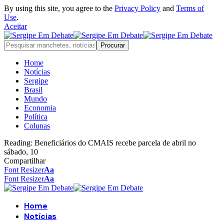
By using this site, you agree to the
Privacy Policy
and
Terms of
Use
.
Aceitar
Home
Notícias
Sergipe
Brasil
Mundo
Economia
Política
Colunas
Reading:
Beneficiários do CMAIS recebe parcela de abril no
sábado, 10
Compartilhar
Font Resizer
Aa
Font Resizer
Aa
Home
Notícias