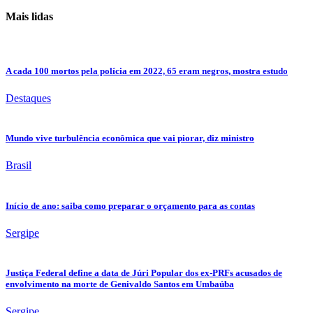
Mais lidas
A cada 100 mortos pela polícia em 2022, 65 eram negros, mostra estudo
Destaques
Mundo vive turbulência econômica que vai piorar, diz ministro
Brasil
Início de ano: saiba como preparar o orçamento para as contas
Sergipe
Justiça Federal define a data de Júri Popular dos ex-PRFs acusados de
envolvimento na morte de Genivaldo Santos em Umbaúba
Sergipe