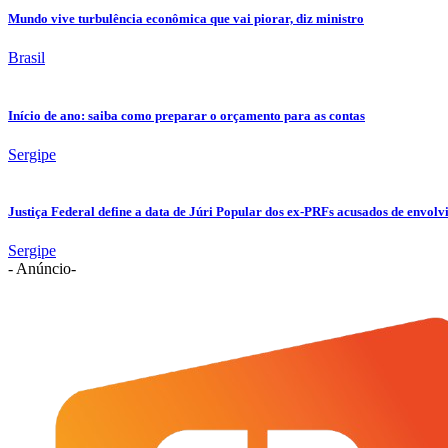
Mundo vive turbulência econômica que vai piorar, diz ministro
Brasil
Início de ano: saiba como preparar o orçamento para as contas
Sergipe
Justiça Federal define a data de Júri Popular dos ex-PRFs acusados de env
Sergipe
- Anúncio-