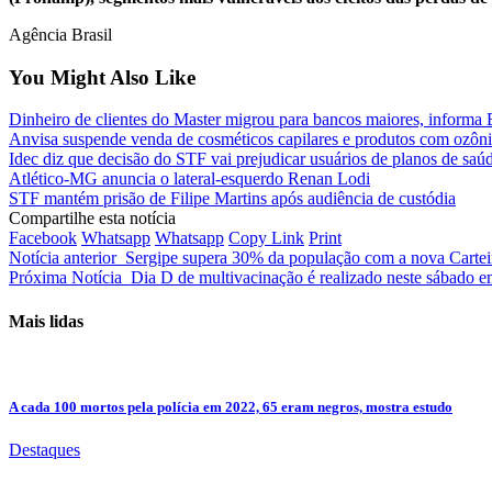
Agência Brasil
You Might Also Like
Dinheiro de clientes do Master migrou para bancos maiores, informa
Anvisa suspende venda de cosméticos capilares e produtos com ozôn
Idec diz que decisão do STF vai prejudicar usuários de planos de saú
Atlético-MG anuncia o lateral-esquerdo Renan Lodi
STF mantém prisão de Filipe Martins após audiência de custódia
Compartilhe esta notícia
Facebook
Whatsapp
Whatsapp
Copy Link
Print
Notícia anterior
Sergipe supera 30% da população com a nova Cartei
Próxima Notícia
Dia D de multivacinação é realizado neste sábado e
Mais lidas
A cada 100 mortos pela polícia em 2022, 65 eram negros, mostra estudo
Destaques