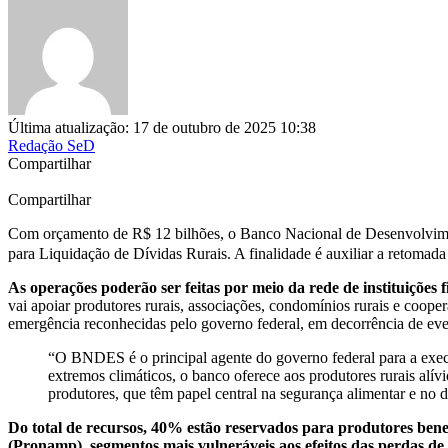
Última atualização: 17 de outubro de 2025 10:38
Redação SeD
Compartilhar
Compartilhar
Com orçamento de R$ 12 bilhões, o Banco Nacional de Desenvolvime
para Liquidação de Dívidas Rurais. A finalidade é auxiliar a retomada
As operações poderão ser feitas por meio da rede de instituições
vai apoiar produtores rurais, associações, condomínios rurais e coope
emergência reconhecidas pelo governo federal, em decorrência de eve
“O BNDES é o principal agente do governo federal para a exec
extremos climáticos, o banco oferece aos produtores rurais alív
produtores, que têm papel central na segurança alimentar e no
Do total de recursos, 40% estão reservados para produtores ben
(Pronamp), segmentos mais vulneráveis aos efeitos das perdas de 