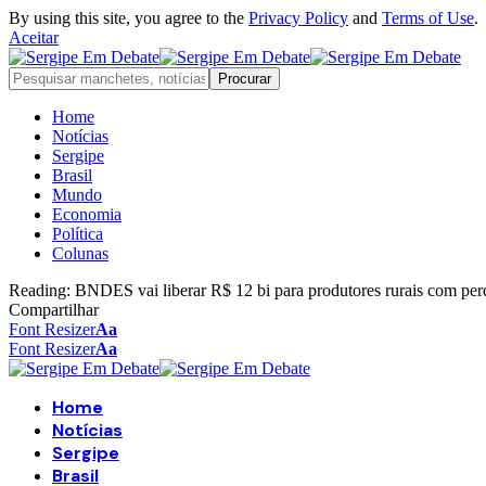
By using this site, you agree to the
Privacy Policy
and
Terms of Use
.
Aceitar
Home
Notícias
Sergipe
Brasil
Mundo
Economia
Política
Colunas
Reading:
BNDES vai liberar R$ 12 bi para produtores rurais com perd
Compartilhar
Font Resizer
Aa
Font Resizer
Aa
Home
Notícias
Sergipe
Brasil