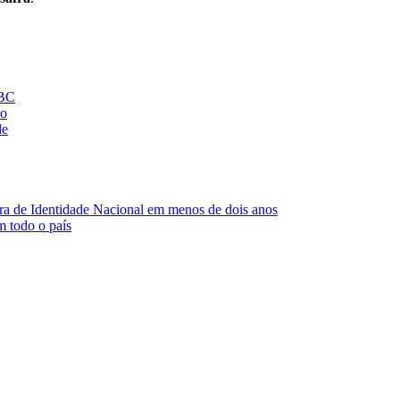
 BC
io
de
ra de Identidade Nacional em menos de dois anos
m todo o país