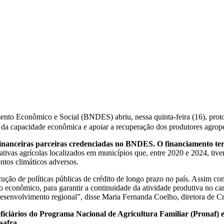
nto Econômico e Social (BNDES) abriu, nessa quinta-feira (16), prot
 da capacidade econômica e apoiar a recuperação dos produtores agropec
 financeiras parceiras credenciadas no BNDES. O financiamento ter
rativas agrícolas localizados em municípios que, entre 2020 e 2024, tiv
ntos climáticos adversos.
ução de políticas públicas de crédito de longo prazo no país. Assim c
io econômico, para garantir a continuidade da atividade produtiva no ca
 desenvolvimento regional”, disse Maria Fernanda Coelho, diretora de 
eficiários do Programa Nacional de Agricultura Familiar (Pronaf
safra
.