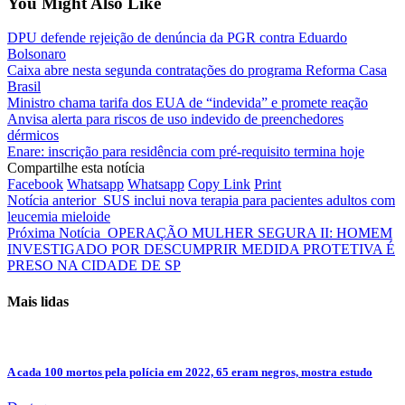
You Might Also Like
DPU defende rejeição de denúncia da PGR contra Eduardo
Bolsonaro
Caixa abre nesta segunda contratações do programa Reforma Casa
Brasil
Ministro chama tarifa dos EUA de “indevida” e promete reação
Anvisa alerta para riscos de uso indevido de preenchedores
dérmicos
Enare: inscrição para residência com pré-requisito termina hoje
Compartilhe esta notícia
Facebook
Whatsapp
Whatsapp
Copy Link
Print
Notícia anterior
SUS inclui nova terapia para pacientes adultos com
leucemia mieloide
Próxima Notícia
OPERAÇÃO MULHER SEGURA II: HOMEM
INVESTIGADO POR DESCUMPRIR MEDIDA PROTETIVA É
PRESO NA CIDADE DE SP
Mais lidas
A cada 100 mortos pela polícia em 2022, 65 eram negros, mostra estudo