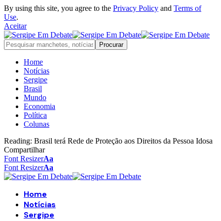
By using this site, you agree to the
Privacy Policy
and
Terms of
Use
.
Aceitar
Home
Notícias
Sergipe
Brasil
Mundo
Economia
Política
Colunas
Reading:
Brasil terá Rede de Proteção aos Direitos da Pessoa Idosa
Compartilhar
Font Resizer
Aa
Font Resizer
Aa
Home
Notícias
Sergipe