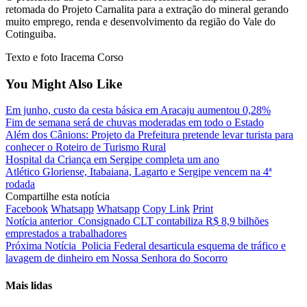
retomada do Projeto Carnalita para a extração do mineral gerando
muito emprego, renda e desenvolvimento da região do Vale do
Cotinguiba.
Texto e foto Iracema Corso
You Might Also Like
Em junho, custo da cesta básica em Aracaju aumentou 0,28%
Fim de semana será de chuvas moderadas em todo o Estado
Além dos Cânions: Projeto da Prefeitura pretende levar turista para
conhecer o Roteiro de Turismo Rural
Hospital da Criança em Sergipe completa um ano
Atlético Gloriense, Itabaiana, Lagarto e Sergipe vencem na 4ª
rodada
Compartilhe esta notícia
Facebook
Whatsapp
Whatsapp
Copy Link
Print
Notícia anterior
Consignado CLT contabiliza R$ 8,9 bilhões
emprestados a trabalhadores
Próxima Notícia
Policia Federal desarticula esquema de tráfico e
lavagem de dinheiro em Nossa Senhora do Socorro
Mais lidas