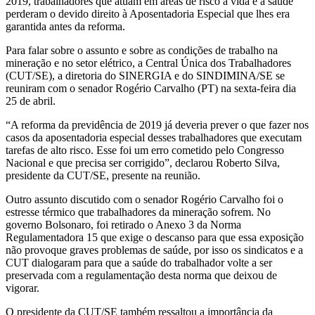
2019, trabalhadores que atuam em áreas de risco à vida e à saúde
perderam o devido direito à Aposentadoria Especial que lhes era
garantida antes da reforma.
Para falar sobre o assunto e sobre as condições de trabalho na
mineração e no setor elétrico, a Central Única dos Trabalhadores
(CUT/SE), a diretoria do SINERGIA e do SINDIMINA/SE se
reuniram com o senador Rogério Carvalho (PT) na sexta-feira dia
25 de abril.
“A reforma da previdência de 2019 já deveria prever o que fazer nos
casos da aposentadoria especial desses trabalhadores que executam
tarefas de alto risco. Esse foi um erro cometido pelo Congresso
Nacional e que precisa ser corrigido”, declarou Roberto Silva,
presidente da CUT/SE, presente na reunião.
Outro assunto discutido com o senador Rogério Carvalho foi o
estresse térmico que trabalhadores da mineração sofrem. No
governo Bolsonaro, foi retirado o Anexo 3 da Norma
Regulamentadora 15 que exige o descanso para que essa exposição
não provoque graves problemas de saúde, por isso os sindicatos e a
CUT dialogaram para que a saúde do trabalhador volte a ser
preservada com a regulamentação desta norma que deixou de
vigorar.
O presidente da CUT/SE também ressaltou a importância da