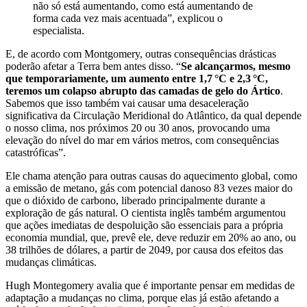
não só está aumentando, como está aumentando de
forma cada vez mais acentuada”, explicou o
especialista.
E, de acordo com Montgomery, outras consequências drásticas
poderão afetar a Terra bem antes disso. “
Se alcançarmos, mesmo
que temporariamente, um aumento entre 1,7 °C e 2,3 °C,
teremos um colapso abrupto das camadas de gelo do Ártico
.
Sabemos que isso também vai causar uma desaceleração
significativa da Circulação Meridional do Atlântico, da qual depende
o nosso clima, nos próximos 20 ou 30 anos, provocando uma
elevação do nível do mar em vários metros, com consequências
catastróficas”.
Ele chama atenção para outras causas do aquecimento global, como
a emissão de metano, gás com potencial danoso 83 vezes maior do
que o dióxido de carbono, liberado principalmente durante a
exploração de gás natural. O cientista inglês também argumentou
que ações imediatas de despoluição são essenciais para a própria
economia mundial, que, prevê ele, deve reduzir em 20% ao ano, ou
38 trilhões de dólares, a partir de 2049, por causa dos efeitos das
mudanças climáticas.
Hugh Montegomery avalia que é importante pensar em medidas de
adaptação a mudanças no clima, porque elas já estão afetando a