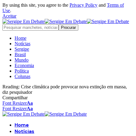
By using this site, you agree to the
Privacy Policy
and
Terms of
Use
.
Aceitar
Home
Notícias
Sergipe
Brasil
Mundo
Economia
Política
Colunas
Reading:
Crise climática pode provocar nova extinção em massa,
diz pesquisador
Compartilhar
Font Resizer
Aa
Font Resizer
Aa
Home
Notícias