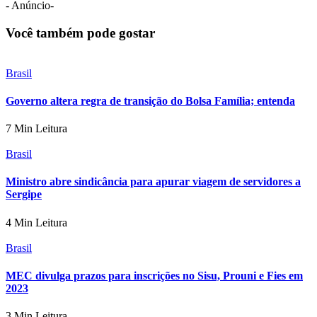
- Anúncio-
Você também pode gostar
Brasil
Governo altera regra de transição do Bolsa Família; entenda
7 Min Leitura
Brasil
Ministro abre sindicância para apurar viagem de servidores a
Sergipe
4 Min Leitura
Brasil
MEC divulga prazos para inscrições no Sisu, Prouni e Fies em
2023
3 Min Leitura