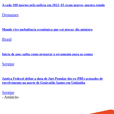
A cada 100 mortos pela polícia em 2022, 65 eram negros, mostra estudo
Destaques
Mundo vive turbulência econômica que vai piorar, diz ministro
Brasil
Início de ano: saiba como preparar o orçamento para as contas
Sergipe
Justiça Federal define a data de Júri Popular dos ex-PRFs acusados de
envolvimento na morte de Genivaldo Santos em Umbaúba
Sergipe
- Anúncio-