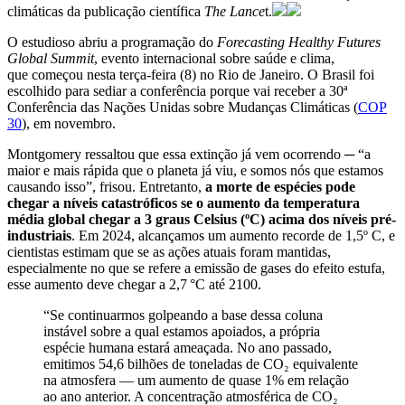
climáticas da publicação científica
The Lance
t.
O estudioso abriu a programação do
Forecasting Healthy Futures
Global Summit
, evento internacional sobre saúde e clima,
que começou nesta terça-feira (8) no Rio de Janeiro. O Brasil foi
escolhido para sediar a conferência porque vai receber a 30ª
Conferência das Nações Unidas sobre Mudanças Climáticas (
COP
30
), em novembro.
Montgomery ressaltou que essa extinção já vem ocorrendo ─ “a
maior e mais rápida que o planeta já viu, e somos nós que estamos
causando isso”, frisou. Entretanto,
a morte de espécies pode
chegar a níveis catastróficos se o aumento da temperatura
média global chegar a 3 graus Celsius (ºC) acima dos níveis pré-
industriais
. Em 2024, alcançamos um aumento recorde de 1,5º C, e
cientistas estimam que se as ações atuais foram mantidas,
especialmente no que se refere a emissão de gases do efeito estufa,
esse aumento deve chegar a 2,7 °C até 2100.
“Se continuarmos golpeando a base dessa coluna
instável sobre a qual estamos apoiados, a própria
espécie humana estará ameaçada. No ano passado,
emitimos 54,6 bilhões de toneladas de CO₂ equivalente
na atmosfera — um aumento de quase 1% em relação
ao ano anterior. A concentração atmosférica de CO₂