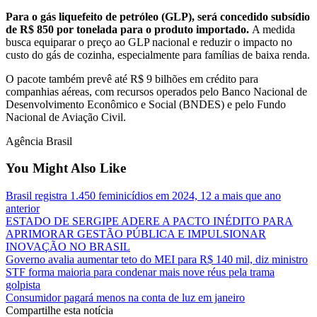
Para o gás liquefeito de petróleo (GLP), será concedido subsídio
de R$ 850 por tonelada para o produto importado.
A medida
busca equiparar o preço ao GLP nacional e reduzir o impacto no
custo do gás de cozinha, especialmente para famílias de baixa renda.
O pacote também prevê até R$ 9 bilhões em crédito para
companhias aéreas, com recursos operados pelo Banco Nacional de
Desenvolvimento Econômico e Social (BNDES) e pelo Fundo
Nacional de Aviação Civil.
Agência Brasil
You Might Also Like
Brasil registra 1.450 feminicídios em 2024, 12 a mais que ano
anterior
ESTADO DE SERGIPE ADERE A PACTO INÉDITO PARA
APRIMORAR GESTÃO PÚBLICA E IMPULSIONAR
INOVAÇÃO NO BRASIL
Governo avalia aumentar teto do MEI para R$ 140 mil, diz ministro
STF forma maioria para condenar mais nove réus pela trama
golpista
Consumidor pagará menos na conta de luz em janeiro
Compartilhe esta notícia