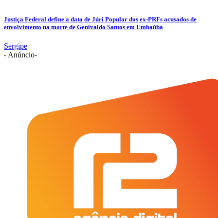
Justiça Federal define a data de Júri Popular dos ex-PRFs acusados de
envolvimento na morte de Genivaldo Santos em Umbaúba
Sergipe
- Anúncio-