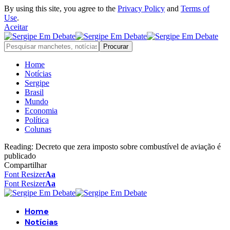
By using this site, you agree to the
Privacy Policy
and
Terms of
Use
.
Aceitar
Home
Notícias
Sergipe
Brasil
Mundo
Economia
Política
Colunas
Reading:
Decreto que zera imposto sobre combustível de aviação é
publicado
Compartilhar
Font Resizer
Aa
Font Resizer
Aa
Home
Notícias