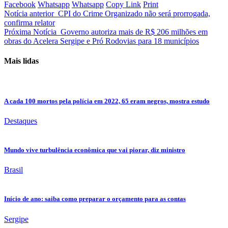
Facebook
Whatsapp
Whatsapp
Copy Link
Print
Notícia anterior
CPI do Crime Organizado não será prorrogada,
confirma relator
Próxima Notícia
Governo autoriza mais de R$ 206 milhões em
obras do Acelera Sergipe e Pró Rodovias para 18 municípios
Mais lidas
A cada 100 mortos pela polícia em 2022, 65 eram negros, mostra estudo
Destaques
Mundo vive turbulência econômica que vai piorar, diz ministro
Brasil
Início de ano: saiba como preparar o orçamento para as contas
Sergipe