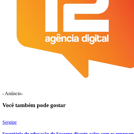
- Anúncio-
Você também pode gostar
Sergipe
Secretária de educação de Socorro discute ações com os represent