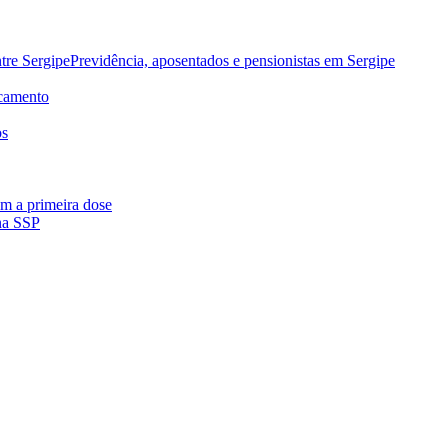
re SergipePrevidência, aposentados e pensionistas em Sergipe
ocamento
os
m a primeira dose
 na SSP