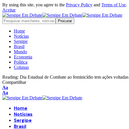
By using this site, you agree to the
Privacy Policy
and
Terms of Use
.
Aceitar
Home
Notícias
Sergipe
Brasil
Mundo
Economia
Política
Colunas
Reading:
Dia Estadual de Combate ao feminicídio tem ações voltadas
Compartilhar
Font
Aa
Resizer
Font
Aa
Resizer
Home
Notícias
Sergipe
Brasil