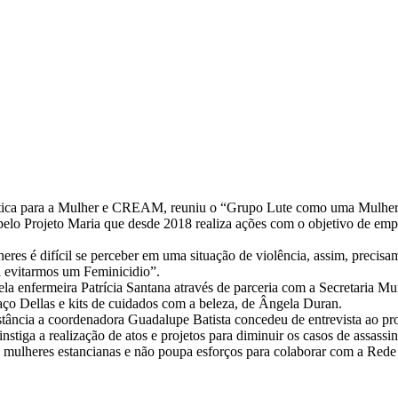
olítica para a Mulher e CREAM, reuniu o “Grupo Lute como uma Mulher”
elo Projeto Maria que desde 2018 realiza ações com o objetivo de emp
res é difícil se perceber em uma situação de violência, assim, precis
a evitarmos um Feminicidio”.
la enfermeira Patrícia Santana através de parceria com a Secretaria M
aço Dellas e kits de cuidados com a beleza, de Ângela Duran.
stância a coordenadora Guadalupe Batista concedeu de entrevista ao p
 instiga a realização de atos e projetos para diminuir os casos de assassi
as mulheres estancianas e não poupa esforços para colaborar com a Red