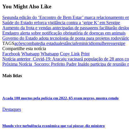
You Might Also Like
Segunda edição do ‘Encontro de Bem Estar’ marca relacionamento ent
Saúde do Estado reforça vigilância contra a ‘gripe K’ em Sergipe
Aumento da frota e vendas antecipadas de passagens facilitarão desl
Emdagro alerta sobre notificação obrigatória de doenças em animais
Governo do Estado adota tecnologia de ponta para projetos rodoviári
TAGS
ações
combate
dia estadual
estância
feminicidio
mulheres
sergipe
Compartilhe esta notícia
Facebook
Whatsapp
Whatsapp
Copy Link
Print
Notícia anterior
Covid-19: Aracaju vacinará população de 28 anos co
Próxima Notícia
Socorro: Prefeito Padre Inaldo participa de reunião
Mais lidas
A cada 100 mortos pela polícia em 2022, 65 eram negros, mostra estudo
Destaques
Mundo vive turbulência econômica que vai piorar, diz ministro