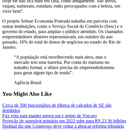
Hoje ele não fica mais em casa, como antigamente. São ativos,
viajam, namoram, estudam, estão preocupados com a beleza, em
viver bem”.
O projeto Sebrae Economia Prateada trabalha em parceria com
outras instituições, como o Serviço Social do Comércio (Sesc) e o
governo do estado, para ampliar o público atendido. Os chamados
empreendedores sêniores representavam, em outubro do ano
passado, 16% do total de donos de negócios no estado do Rio de
Janeiro.
“A população está envelhecendo mais ativa, mas o
mercado tem uma barreira. Por conta do etarismo no
trabalho formal, o sênior precisa do empreendedorismo
para gerar algum tipo de renda”.
Agência Brasil
You Might Also Like
Cerca de 500 funcionários de fábrica de calçados de SE são
demitidos
Fux vota para manter presos pai e primo de Vorcaro
Projeção de superávit primário em 2022 sobe para R$ 23,36 bilhões
Haddad diz que Congresso deve voltar a abraçar reforma tributária