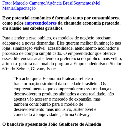
Foto: Marcelo Camargo/Agência Brasil
Segmentos
Mel
Mania
Capacitação
Esse potencial econômico é formado tanto por consumidores,
como pelos
empreendedores
da chamada economia prateada,
em alusão aos cabelos grisalhos.
Para atender a esse público, os modelos de negócio precisam
adaptar-se a novas demandas. Eles querem melhor iluminação nas
lojas, sinalização visível, acessibilidade, atendimento acolhedor e
processo de compra simplificado. O empreendedor que oferece
esses diferenciais acaba tendo a preferência do público mais velho,
afirma a gestora nacional do programa Empreendedorismo Sênior
60+ do Sebrae, Gilvany Isaac.
“Eu acho que a Economia Prateada reflete a
transformação estrutural da sociedade brasileira. Os
empreendimentos que compreenderem essa mudança e
desenvolverem produtos alinhados a essa realidade, não
apenas vão acessar o mercado de expansão, mas
também contribuirão para o modelo de
desenvolvimento mais inclusivo, sustentável e
conectado à longevidade”, afirma Gilvany.
O bancário aposentado João Gualberto de Almeida