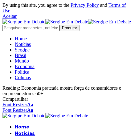
By using this site, you agree to the
Privacy Policy
and
Terms of
Use
.
Aceitar
Home
Notícias
Sergipe
Brasil
Mundo
Economia
Política
Colunas
Reading:
Economia prateada mostra força de consumidores e
empreendedores 60+
Compartilhar
Font Resizer
Aa
Font Resizer
Aa
Home
Notícias