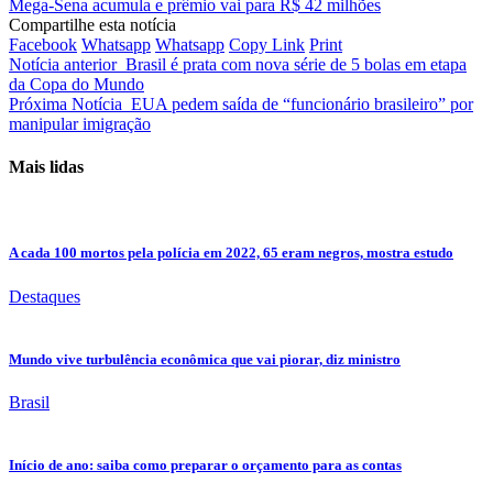
Mega-Sena acumula e prêmio vai para R$ 42 milhões
Compartilhe esta notícia
Facebook
Whatsapp
Whatsapp
Copy Link
Print
Notícia anterior
Brasil é prata com nova série de 5 bolas em etapa
da Copa do Mundo
Próxima Notícia
EUA pedem saída de “funcionário brasileiro” por
manipular imigração
Mais lidas
A cada 100 mortos pela polícia em 2022, 65 eram negros, mostra estudo
Destaques
Mundo vive turbulência econômica que vai piorar, diz ministro
Brasil
Início de ano: saiba como preparar o orçamento para as contas