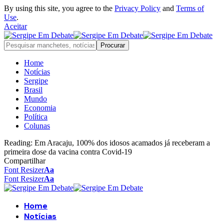
By using this site, you agree to the
Privacy Policy
and
Terms of
Use
.
Aceitar
Home
Notícias
Sergipe
Brasil
Mundo
Economia
Política
Colunas
Reading:
Em Aracaju, 100% dos idosos acamados já receberam a
primeira dose da vacina contra Covid-19
Compartilhar
Font Resizer
Aa
Font Resizer
Aa
Home
Notícias