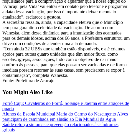
requisitados para a comprovação e aguardar que a nossa equipe do
‘Aracaju pela Vida’ vai entrar em contato pelo telefone e programar
a data dessa vacinação, por isso é importante deixar o contato
atualizado”, esclarece a gestora.
A secretária ressalta, ainda, a capacidade efetiva que o Município
tem para garantir a celeridade da vacinação. De acordo com
Waneska, além dessa dinâmica para a imunização dos acamados,
para os demais idosos, acima dos 66 anos, a Prefeitura estruturou um
drive com condições de atender uma alta demanda.
“Tem ainda 32 UBSs que também estão disponíveis, e até criamos
apoios para outras quatro unidades que têm maior fluxo, como
escolas, igrejas, associações, tudo com o objetivo de dar maior
conforto às pessoas, para que elas possam ser vacinadas e de forma
imediata possam retornar às suas casas, sem precisarem se expor à
contaminação”, completa Waneska.
Fonte: Prefeitura de Aracaju
You Might Also Like
Forró Caju: Cavaleiros do Forró, Solange e Joelma entre atrações de
quarta
Alunos da Escola Municipal Maria do Carmo do Nascimento Alves
participam de caminhada em alusão ao Dia Mundial da Água
Saúde reforça sintomas e prevenção relacionados às síndromes
gripais