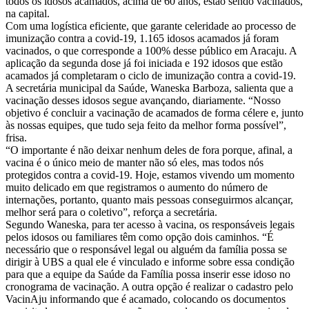
todos os idosos acamados, acima de 60 anos, estão sendo vacinados,
na capital.
Com uma logística eficiente, que garante celeridade ao processo de
imunização contra a covid-19, 1.165 idosos acamados já foram
vacinados, o que corresponde a 100% desse público em Aracaju. A
aplicação da segunda dose já foi iniciada e 192 idosos que estão
acamados já completaram o ciclo de imunização contra a covid-19.
A secretária municipal da Saúde, Waneska Barboza, salienta que a
vacinação desses idosos segue avançando, diariamente. “Nosso
objetivo é concluir a vacinação de acamados de forma célere e, junto
às nossas equipes, que tudo seja feito da melhor forma possível”,
frisa.
“O importante é não deixar nenhum deles de fora porque, afinal, a
vacina é o único meio de manter não só eles, mas todos nós
protegidos contra a covid-19. Hoje, estamos vivendo um momento
muito delicado em que registramos o aumento do número de
internações, portanto, quanto mais pessoas conseguirmos alcançar,
melhor será para o coletivo”, reforça a secretária.
Segundo Waneska, para ter acesso à vacina, os responsáveis legais
pelos idosos ou familiares têm como opção dois caminhos. “É
necessário que o responsável legal ou alguém da família possa se
dirigir à UBS a qual ele é vinculado e informe sobre essa condição
para que a equipe da Saúde da Família possa inserir esse idoso no
cronograma de vacinação. A outra opção é realizar o cadastro pelo
VacinAju informando que é acamado, colocando os documentos