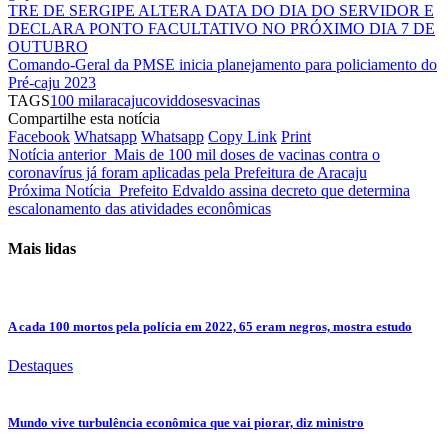
TRE DE SERGIPE ALTERA DATA DO DIA DO SERVIDOR E
DECLARA PONTO FACULTATIVO NO PRÓXIMO DIA 7 DE
OUTUBRO
Comando-Geral da PMSE inicia planejamento para policiamento do
Pré-caju 2023
TAGS
100 mil
aracaju
covid
doses
vacinas
Compartilhe esta notícia
Facebook
Whatsapp
Whatsapp
Copy Link
Print
Notícia anterior
Mais de 100 mil doses de vacinas contra o
coronavírus já foram aplicadas pela Prefeitura de Aracaju
Próxima Notícia
Prefeito Edvaldo assina decreto que determina
escalonamento das atividades econômicas
Mais lidas
A cada 100 mortos pela polícia em 2022, 65 eram negros, mostra estudo
Destaques
Mundo vive turbulência econômica que vai piorar, diz ministro