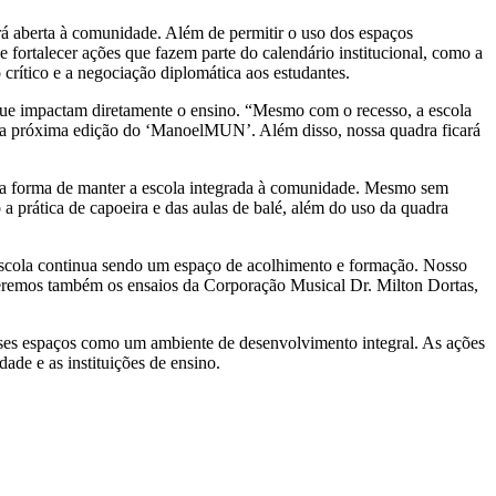
rá aberta à comunidade. Além de permitir o uso dos espaços
e fortalecer ações que fazem parte do calendário institucional, como a
tico e a negociação diplomática aos estudantes.
s que impactam diretamente o ensino. “Mesmo com o recesso, a escola
para a próxima edição do ‘ManoelMUN’. Além disso, nossa quadra ficará
uma forma de manter a escola integrada à comunidade. Mesmo sem
a prática de capoeira e das aulas de balé, além do uso da quadra
a escola continua sendo um espaço de acolhimento e formação. Nosso
 Teremos também os ensaios da Corporação Musical Dr. Milton Dortas,
sses espaços como um ambiente de desenvolvimento integral. As ações
ade e as instituições de ensino.