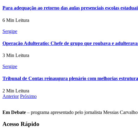
Para adequação ao retorno das aulas presenciais escolas estadu
6 Min Leitura
Sergipe
Operação Adulteratio: Chefe de grupo que roubava e adulterava mo
3 Min Leitura
Sergipe
Tribunal de Contas reinaugura plenário com melhorias estrutura
2 Min Leitura
Anterior
Próximo
Em Debate
– programa apresentado pelo jornalista Messias Carvalho. 
Acesso Rápido