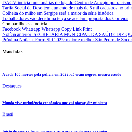
DAGV indicia funcionárias de loja do Centro de Aracaju por racismo
Tarifa Social da Deso tem aumento de mais de 5 mil cadastros no pri
Colheita do milho em Sergipe será a maior da série histórica
Trabalhadores vão decidir na terça se aceitam proposta dos Correios
Compartilhe esta notícia
Facebook
Whatsapp
Whatsapp
Copy Link
Print
Notícia anterior
SECRETARIA MUNICIPAL DA SAÚDE DIZ QU
Próxima Notícia
Forró Siri 2025: maior e melhor São Pedro de Socor
Mais lidas
A cada 100 mortos pela polícia em 2022, 65 eram negros, mostra estudo
Destaques
Mundo vive turbulência econômica que vai piorar, diz ministro
Brasil
Início de ano: saiba como preparar o orçamento para as contas