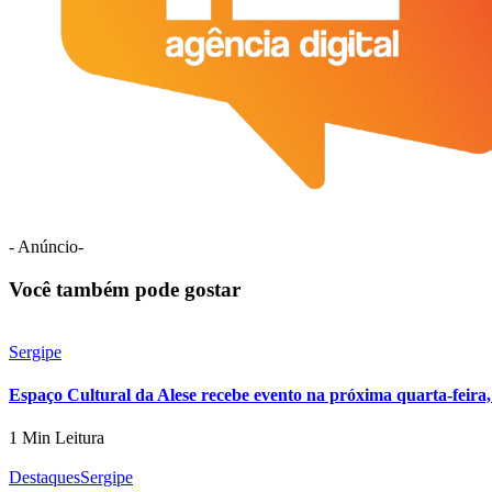
- Anúncio-
Você também pode gostar
Sergipe
Espaço Cultural da Alese recebe evento na próxima quarta-feira,
1 Min Leitura
Destaques
Sergipe