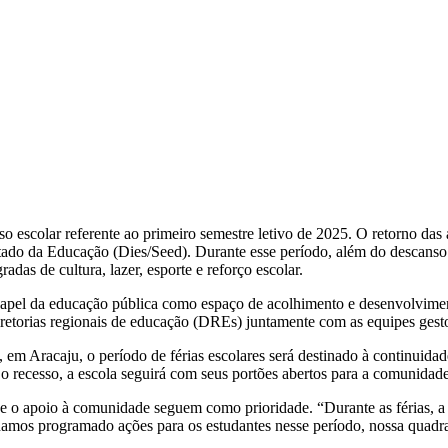
esso escolar referente ao primeiro semestre letivo de 2025. O retorno das
ado da Educação (Dies/Seed). Durante esse período, além do descanso d
as de cultura, lazer, esporte e reforço escolar.
apel da educação pública como espaço de acolhimento e desenvolvimento i
diretorias regionais de educação (DREs) juntamente com as equipes gest
em Aracaju, o período de férias escolares será destinado à continuidad
 o recesso, a escola seguirá com seus portões abertos para a comunidad
 e o apoio à comunidade seguem como prioridade. “Durante as férias, a
os programado ações para os estudantes nesse período, nossa quadra 