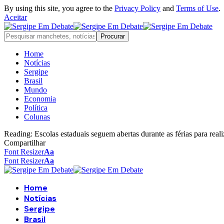
By using this site, you agree to the
Privacy Policy
and
Terms of Use
.
Aceitar
Home
Notícias
Sergipe
Brasil
Mundo
Economia
Política
Colunas
Reading:
Escolas estaduais seguem abertas durante as férias para real
Compartilhar
Font Resizer
Aa
Font Resizer
Aa
Home
Notícias
Sergipe
Brasil