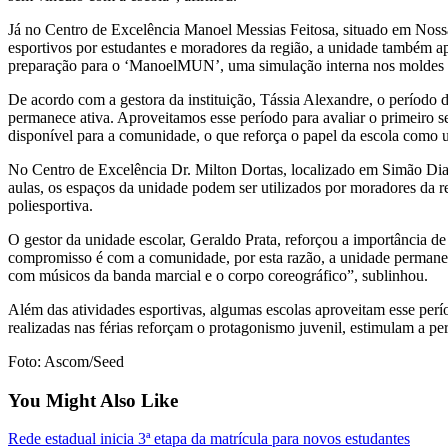
Já no Centro de Excelência Manoel Messias Feitosa, situado em Nossa 
esportivos por estudantes e moradores da região, a unidade também apr
preparação para o ‘ManoelMUN’, uma simulação interna nos moldes d
De acordo com a gestora da instituição, Tássia Alexandre, o período 
permanece ativa. Aproveitamos esse período para avaliar o primeiro se
disponível para a comunidade, o que reforça o papel da escola como 
No Centro de Excelência Dr. Milton Dortas, localizado em Simão Dia
aulas, os espaços da unidade podem ser utilizados por moradores da r
poliesportiva.
O gestor da unidade escolar, Geraldo Prata, reforçou a importância d
compromisso é com a comunidade, por esta razão, a unidade permanece
com músicos da banda marcial e o corpo coreográfico”, sublinhou.
Além das atividades esportivas, algumas escolas aproveitam esse per
realizadas nas férias reforçam o protagonismo juvenil, estimulam a pe
Foto: Ascom/Seed
You Might Also Like
Rede estadual inicia 3ª etapa da matrícula para novos estudantes