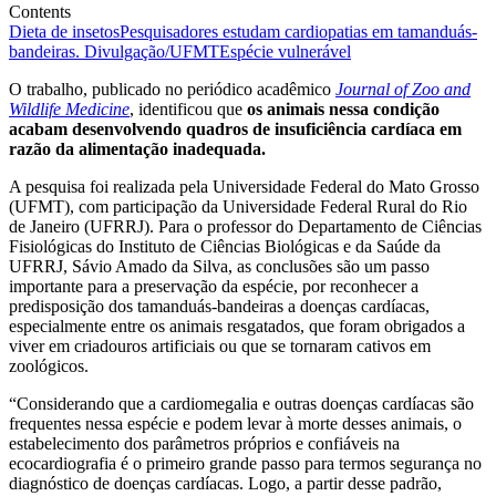
Contents
Dieta de insetos
Pesquisadores estudam cardiopatias em tamanduás-
bandeiras. Divulgação/UFMT
Espécie vulnerável
O trabalho, publicado no periódico acadêmico
Journal of Zoo and
Wildlife Medicine
, identificou que
os animais nessa condição
acabam desenvolvendo quadros de insuficiência cardíaca em
razão da alimentação inadequada.
A pesquisa foi realizada pela Universidade Federal do Mato Grosso
(UFMT), com participação da Universidade Federal Rural do Rio
de Janeiro (UFRRJ). Para o professor do Departamento de Ciências
Fisiológicas do Instituto de Ciências Biológicas e da Saúde da
UFRRJ, Sávio Amado da Silva, as conclusões são um passo
importante para a preservação da espécie, por reconhecer a
predisposição dos tamanduás-bandeiras a doenças cardíacas,
especialmente entre os animais resgatados, que foram obrigados a
viver em criadouros artificiais ou que se tornaram cativos em
zoológicos.
“Considerando que a cardiomegalia e outras doenças cardíacas são
frequentes nessa espécie e podem levar à morte desses animais, o
estabelecimento dos parâmetros próprios e confiáveis na
ecocardiografia é o primeiro grande passo para termos segurança no
diagnóstico de doenças cardíacas. Logo, a partir desse padrão,