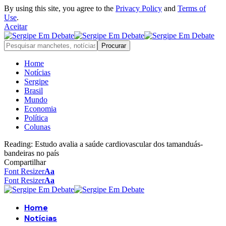
By using this site, you agree to the
Privacy Policy
and
Terms of
Use
.
Aceitar
Home
Notícias
Sergipe
Brasil
Mundo
Economia
Política
Colunas
Reading:
Estudo avalia a saúde cardiovascular dos tamanduás-
bandeiras no país
Compartilhar
Font Resizer
Aa
Font Resizer
Aa
Home
Notícias