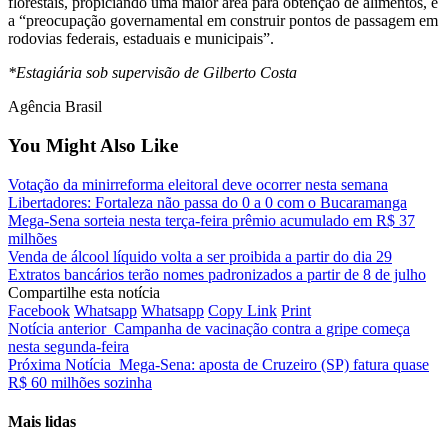
florestais, propiciando uma maior área para obtenção de alimentos, e
a “preocupação governamental em construir pontos de passagem em
rodovias federais, estaduais e municipais”.
*Estagiária sob supervisão de Gilberto Costa
Agência Brasil
You Might Also Like
Votação da minirreforma eleitoral deve ocorrer nesta semana
Libertadores: Fortaleza não passa do 0 a 0 com o Bucaramanga
Mega-Sena sorteia nesta terça-feira prêmio acumulado em R$ 37
milhões
Venda de álcool líquido volta a ser proibida a partir do dia 29
Extratos bancários terão nomes padronizados a partir de 8 de julho
Compartilhe esta notícia
Facebook
Whatsapp
Whatsapp
Copy Link
Print
Notícia anterior
Campanha de vacinação contra a gripe começa
nesta segunda-feira
Próxima Notícia
Mega-Sena: aposta de Cruzeiro (SP) fatura quase
R$ 60 milhões sozinha
Mais lidas