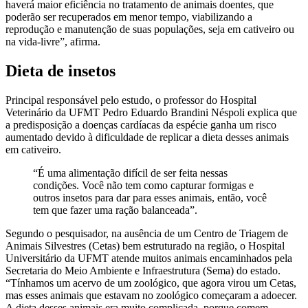
haverá maior eficiência no tratamento de animais doentes, que
poderão ser recuperados em menor tempo, viabilizando a
reprodução e manutenção de suas populações, seja em cativeiro ou
na vida-livre”, afirma.
Dieta de insetos
Principal responsável pelo estudo, o professor do Hospital
Veterinário da UFMT Pedro Eduardo Brandini Néspoli explica que
a predisposição a doenças cardíacas da espécie ganha um risco
aumentado devido à dificuldade de replicar a dieta desses animais
em cativeiro.
“É uma alimentação difícil de ser feita nessas
condições. Você não tem como capturar formigas e
outros insetos para dar para esses animais, então, você
tem que fazer uma ração balanceada”.
Segundo o pesquisador, na ausência de um Centro de Triagem de
Animais Silvestres (Cetas) bem estruturado na região, o Hospital
Universitário da UFMT atende muitos animais encaminhados pela
Secretaria do Meio Ambiente e Infraestrutura (Sema) do estado.
“Tínhamos um acervo de um zoológico, que agora virou um Cetas,
mas esses animais que estavam no zoológico começaram a adoecer.
A dieta desses animais era muito complicada, porque comem