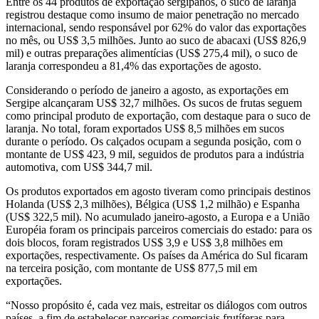
Entre os 44 produtos de exportação sergipanos, o suco de laranja
registrou destaque como insumo de maior penetração no mercado
internacional, sendo responsável por 62% do valor das exportações
no mês, ou US$ 3,5 milhões. Junto ao suco de abacaxi (US$ 826,9
mil) e outras preparações alimentícias (US$ 275,4 mil), o suco de
laranja correspondeu a 81,4% das exportações de agosto.
Considerando o período de janeiro a agosto, as exportações em
Sergipe alcançaram US$ 32,7 milhões. Os sucos de frutas seguem
como principal produto de exportação, com destaque para o suco de
laranja. No total, foram exportados US$ 8,5 milhões em sucos
durante o período. Os calçados ocupam a segunda posição, com o
montante de US$ 423, 9 mil, seguidos de produtos para a indústria
automotiva, com US$ 344,7 mil.
Os produtos exportados em agosto tiveram como principais destinos
Holanda (US$ 2,3 milhões), Bélgica (US$ 1,2 milhão) e Espanha
(US$ 322,5 mil). No acumulado janeiro-agosto, a Europa e a União
Européia foram os principais parceiros comerciais do estado: para os
dois blocos, foram registrados US$ 3,9 e US$ 3,8 milhões em
exportações, respectivamente. Os países da América do Sul ficaram
na terceira posição, com montante de US$ 877,5 mil em
exportações.
“Nosso propósito é, cada vez mais, estreitar os diálogos com outros
países, a fim de estabelecer parcerias comerciais frutíferas para