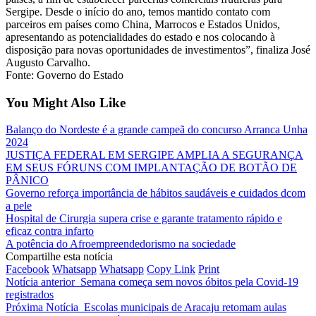
Sergipe. Desde o início do ano, temos mantido contato com
parceiros em países como China, Marrocos e Estados Unidos,
apresentando as potencialidades do estado e nos colocando à
disposição para novas oportunidades de investimentos”, finaliza José
Augusto Carvalho.
Fonte: Governo do Estado
You Might Also Like
Balanço do Nordeste é a grande campeã do concurso Arranca Unha
2024
JUSTIÇA FEDERAL EM SERGIPE AMPLIA A SEGURANÇA
EM SEUS FÓRUNS COM IMPLANTAÇÃO DE BOTÃO DE
PÂNICO
Governo reforça importância de hábitos saudáveis e cuidados dcom
a pele
Hospital de Cirurgia supera crise e garante tratamento rápido e
eficaz contra infarto
A potência do Afroempreendedorismo na sociedade
Compartilhe esta notícia
Facebook
Whatsapp
Whatsapp
Copy Link
Print
Notícia anterior
Semana começa sem novos óbitos pela Covid-19
registrados
Próxima Notícia
Escolas municipais de Aracaju retomam aulas