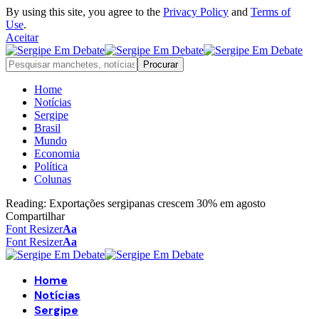
By using this site, you agree to the
Privacy Policy
and
Terms of
Use
.
Aceitar
Home
Notícias
Sergipe
Brasil
Mundo
Economia
Política
Colunas
Reading:
Exportações sergipanas crescem 30% em agosto
Compartilhar
Font Resizer
Aa
Font Resizer
Aa
Home
Notícias
Sergipe