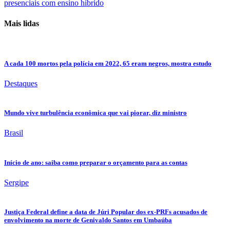
presenciais com ensino híbrido
Mais lidas
A cada 100 mortos pela polícia em 2022, 65 eram negros, mostra estudo
Destaques
Mundo vive turbulência econômica que vai piorar, diz ministro
Brasil
Início de ano: saiba como preparar o orçamento para as contas
Sergipe
Justiça Federal define a data de Júri Popular dos ex-PRFs acusados de
envolvimento na morte de Genivaldo Santos em Umbaúba