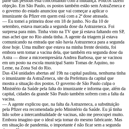
parte das pessoas está concordando com a mudança. Poucos fazem
objeção. Em São Paulo, os postos também estão sem AstraZeneca e
o governo do estado anunciou que vai começar a aplicar o
imunizante da Pfizer em quem está com a 2ª dose atrasada.
— Eu tomei a primeira dose em 18 de junho. No dia 10 de
setembro, estava marcada a segunda dose da Astrazeneca. Foi
surpresa para mim. Tinha visto na TV que já estava faltando em SP,
mas achei que no Rio ainda tinha. A agente da triagem já estava
comunicando na entrada que não havia Astrazeneca para a segunda
dose hoje. Uma mulher que estava na minha frente desistiu, foi
embora sem tomar a vacina dela, que também era segunda dose da
Astra — disse a microempresária Andrea Barbosa, que se vacinou
em um posto na escola municipal Santo Tomas de Aquino, no
Leme, na Zona Sul do Rio.
Das 434 unidades abertas até 19h na capital paulista, nenhuma tinha
o imunizante da AstraZeneca, site da Prefeitura da capital que
mostra a situação dos postos. O governo de São Paulo culpa o
Ministério da Saúde pela falta do imunizante e informa que, além da
capital, cidades da grande São Paulo também sofrem com a falta da
vacina.
— A agente explicou que, na falta da Astrazeneca, a substituição
pela Pfizer era recomendada pelo Ministério da Saúde. Eu já tinha
lido sobre a intercambialidade de vacinas, não me preocupei muito.
Embora imagino que o ideal seja tomar do mesmo fabricante. Mas
em situação de pandemia, o importante é não ficar sem a segunda