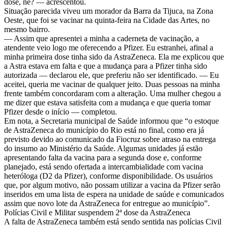
dose, né? — acrescentou.
Situação parecida viveu um morador da Barra da Tijuca, na Zona
Oeste, que foi se vacinar na quinta-feira na Cidade das Artes, no
mesmo bairro.
— Assim que apresentei a minha a caderneta de vacinação, a
atendente veio logo me oferecendo a Pfizer. Eu estranhei, afinal a
minha primeira dose tinha sido da AstraZeneca. Ela me explicou que
a Astra estava em falta e que a mudança para a Pfizer tinha sido
autorizada — declarou ele, que preferiu não ser identificado. — Eu
aceitei, queria me vacinar de qualquer jeito. Duas pessoas na minha
frente também concordaram com a alteração. Uma mulher chegou a
me dizer que estava satisfeita com a mudança e que queria tomar
Pfizer desde o início — completou.
Em nota, a Secretaria municipal de Saúde informou que “o estoque
de AstraZeneca do município do Rio está no final, como era já
previsto devido ao comunicado da Fiocruz sobre atraso na entrega
do insumo ao Ministério da Saúde. Algumas unidades já estão
apresentando falta da vacina para a segunda dose e, conforme
planejado, está sendo ofertada a intercambialidade com vacina
heteróloga (D2 da Pfizer), conforme disponibilidade. Os usuários
que, por algum motivo, não possam utilizar a vacina da Pfizer serão
inseridos em uma lista de espera na unidade de saúde e comunicados
assim que novo lote da AstraZeneca for entregue ao município”.
Polícias Civil e Militar suspendem 2ª dose da AstraZeneca
A falta de AstraZeneca também está sendo sentida nas polícias Civil