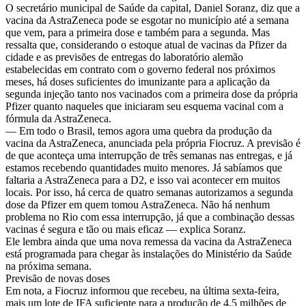
O secretário municipal de Saúde da capital, Daniel Soranz, diz que a
vacina da AstraZeneca pode se esgotar no município até a semana
que vem, para a primeira dose e também para a segunda. Mas
ressalta que, considerando o estoque atual de vacinas da Pfizer da
cidade e as previsões de entregas do laboratório alemão
estabelecidas em contrato com o governo federal nos próximos
meses, há doses suficientes do imunizante para a aplicação da
segunda injeção tanto nos vacinados com a primeira dose da própria
Pfizer quanto naqueles que iniciaram seu esquema vacinal com a
fórmula da AstraZeneca.
— Em todo o Brasil, temos agora uma quebra da produção da
vacina da AstraZeneca, anunciada pela própria Fiocruz. A previsão é
de que aconteça uma interrupção de três semanas nas entregas, e já
estamos recebendo quantidades muito menores. Já sabíamos que
faltaria a AstraZeneca para a D2, e isso vai acontecer em muitos
locais. Por isso, há cerca de quatro semanas autorizamos a segunda
dose da Pfizer em quem tomou AstraZeneca. Não há nenhum
problema no Rio com essa interrupção, já que a combinação dessas
vacinas é segura e tão ou mais eficaz — explica Soranz.
Ele lembra ainda que uma nova remessa da vacina da AstraZeneca
está programada para chegar às instalações do Ministério da Saúde
na próxima semana.
Previsão de novas doses
Em nota, a Fiocruz informou que recebeu, na última sexta-feira,
mais um lote de IFA suficiente para a produção de 4,5 milhões de