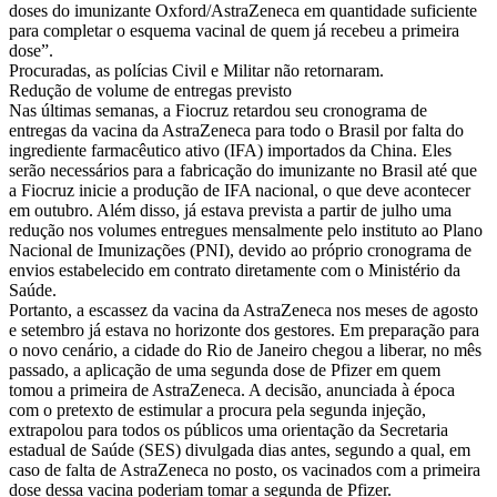
doses do imunizante Oxford/AstraZeneca em quantidade suficiente
para completar o esquema vacinal de quem já recebeu a primeira
dose”.
Procuradas, as polícias Civil e Militar não retornaram.
Redução de volume de entregas previsto
Nas últimas semanas, a Fiocruz retardou seu cronograma de
entregas da vacina da AstraZeneca para todo o Brasil por falta do
ingrediente farmacêutico ativo (IFA) importados da China. Eles
serão necessários para a fabricação do imunizante no Brasil até que
a Fiocruz inicie a produção de IFA nacional, o que deve acontecer
em outubro. Além disso, já estava prevista a partir de julho uma
redução nos volumes entregues mensalmente pelo instituto ao Plano
Nacional de Imunizações (PNI), devido ao próprio cronograma de
envios estabelecido em contrato diretamente com o Ministério da
Saúde.
Portanto, a escassez da vacina da AstraZeneca nos meses de agosto
e setembro já estava no horizonte dos gestores. Em preparação para
o novo cenário, a cidade do Rio de Janeiro chegou a liberar, no mês
passado, a aplicação de uma segunda dose de Pfizer em quem
tomou a primeira de AstraZeneca. A decisão, anunciada à época
com o pretexto de estimular a procura pela segunda injeção,
extrapolou para todos os públicos uma orientação da Secretaria
estadual de Saúde (SES) divulgada dias antes, segundo a qual, em
caso de falta de AstraZeneca no posto, os vacinados com a primeira
dose dessa vacina poderiam tomar a segunda de Pfizer.