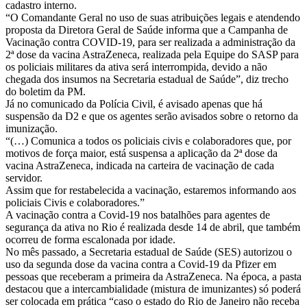
cadastro interno.
“O Comandante Geral no uso de suas atribuições legais e atendendo
proposta da Diretora Geral de Saúde informa que a Campanha de
Vacinação contra COVID-19, para ser realizada a administração da
2ª dose da vacina AstraZeneca, realizada pela Equipe do SASP para
os policiais militares da ativa será interrompida, devido a não
chegada dos insumos na Secretaria estadual de Saúde”, diz trecho
do boletim da PM.
Já no comunicado da Polícia Civil, é avisado apenas que há
suspensão da D2 e que os agentes serão avisados sobre o retorno da
imunização.
“(…) Comunica a todos os policiais civis e colaboradores que, por
motivos de força maior, está suspensa a aplicação da 2ª dose da
vacina AstraZeneca, indicada na carteira de vacinação de cada
servidor.
Assim que for restabelecida a vacinação, estaremos informando aos
policiais Civis e colaboradores.”
A vacinação contra a Covid-19 nos batalhões para agentes de
segurança da ativa no Rio é realizada desde 14 de abril, que também
ocorreu de forma escalonada por idade.
No mês passado, a Secretaria estadual de Saúde (SES) autorizou o
uso da segunda dose da vacina contra a Covid-19 da Pfizer em
pessoas que receberam a primeira da AstraZeneca. Na época, a pasta
destacou que a intercambialidade (mistura de imunizantes) só poderá
ser colocada em prática “caso o estado do Rio de Janeiro não receba