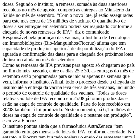
doses. Segundo o instituto, a remessa, somada às duas anteriores
recebidas no mês de agosto, comporá as entregas ao Ministério da
Saúde no mês de setembro. “Com o novo lote, já estão asseguradas
para este mês cerca de 15 milhões de vacinas. O quantitativo de
doses a ser entregue em setembro poderá ser reajustado conforme a
chegada de novas remessas de IFA”, diz o comunicado.
Responsável pela produção das vacinas, o Instituto de Tecnologia
em Imunobiológicos (Bio-Manguinhos/Fiocruz) afirma que tem
capacidade de produção superior à de disponibilização do IFA e
aguarda a confirmação das datas para a chegada dos próximos lotes
do insumo ainda no mês de setembro.
Como as remessas de IFA previstas para agosto só chegaram ao país
no fim do mês passado, entre os dias 25 e 30, as entregas do mês de
setembro estão programadas para se iniciar apenas na semana que
vem, informa o instituto. Afinal, todo o processo desde a chegada do
insumo até a entrega da vacina leva cerca de três semanas, incluindo
o período de controle de qualidade das vacinas. “Todas as doses
relativas ao lote de IFA recebido em 25/08 já foram produzidas e
estão na etapa de controle de qualidade. Parte do lote recebido em
30/08 também já foi produzida. Neste momento, há 6,1 milhões de
doses na etapa de controle de qualidade e o restante em produção”,
escreve a Fiocruz.
O instituto pontua ainda que a farmacêutica AstraZeneca “tem
garantido entregas mensais de lotes de IFA, conforme acordado. No
entanto, a Fiocruz tem buscado acelerar o envio das remessas junto à