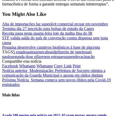
farmacêutica de forma a garantir entregas semanais ininterruptas”.
You Might Also Like
Alta de importações faz superávit comercial recuar em novembro
Termina dia 27 inscrição para bolsas de estudo da Capes
Receita paga nesta quarta-feira lote da malha fina do IR
STF valida saída do país de convenção contra dispensa sem justa
causa
Pesquisa desenvolve curativos biológicos à base de placenta
TAGS
5 estados
astrazeneca
brasil
pfizer
rio de janeiro
saó
paulo
segunda dose pfizer
sem estoque
suspende
vacinação
Compartilhe esta notícia
Facebook
Whatsapp
Whatsapp
Copy Link
Print
Notícia anterior
Modernização: Prefeitura de Socorro otimiza a
comunicação da Guarda Municipal e aposta em rádios digitais
Próxima Notícia
Semana começa sem novos óbitos pela Covid-19
registrados
Mais lidas
A cada 100 mortos pela polícia em 2022, 65 eram negros, mostra estudo