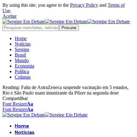
By using this site, you agree to the
Privacy Policy
and
Terms of
Use
.
Aceitar
Home
Notícias
Sergipe
Brasil
Mundo
Economia
Política
Colunas
Reading:
Falta de AstraZeneca suspende vacinação em 5 estados,
Rio e São Paulo usam imunizante da Pfizer na segunda dose
Compartilhar
Font Resizer
Aa
Font Resizer
Aa
Home
Notícias