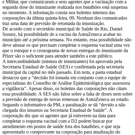
e Militar, que comunicaram a seus agentes que a vacinação com a
segunda dose do imunizante realizada nos batalhões está suspensa
no momento. A informação consta nos boletins internos das
corporações da última quinta-feira, 09. Nenhum dos comunicados
traz uma data de previsão de retomada da imunização.
De acordo com o secretário municipal de Saúde do Rio, Daniel
Soranz, há possibilidade de a vacina da AstraZeneca acabar no
município até a próxima semana. No entanto, essa possibilidade não
deve atrasar os que precisam completar o esquema vacinal uma vez
que o estoque e o cronograma de novas entregas do imunizante da
Pfizer são o suficiente para atender também a este público.
A intercambialidade (mistura de imunizantes) foi aprovada pela
Secretaria Estadual de Saúde (SES) e confirmada pela secretaria
municipal da capital no mês passado. Em nota, a pasta estadual
destacou que a “decisão foi tomada em conjunto com a equipe de
especialistas do Conselho de Análise Epidemiológica que assessora
a vigilância”. Apesar disso, os boletins das corporações não citam
essa possibilidade. A SES não falou sobre a falta de doses nem sobre
a previsão de entrega de novas remessas de AstraZeneca ao estado.
Segundo o informativo da PM, a paralisação se dá “devido a não
chegada dos insumos na Secretaria Estadual de Saúde”. A
corporação diz que os agentes que já estiverem na data para
completar o esquema vacinal com a D2 podem buscar por
atendimento em postos de saúde fora dos batalhões, e que seja
apresentado o comprovante na corporação para atualização do