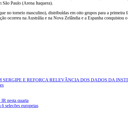
 São Paulo (Arena Itaquera).
e no torneio masculino), distribuídas em oito grupos para a primeira 
dição ocorreu na Austrália e na Nova Zelândia e a Espanha conquistou o 
M SERGIPE E REFORÇA RELEVÂNCIA DOS DADOS DA INST
tes
o IR nesta quarta
 6 seleções europeias