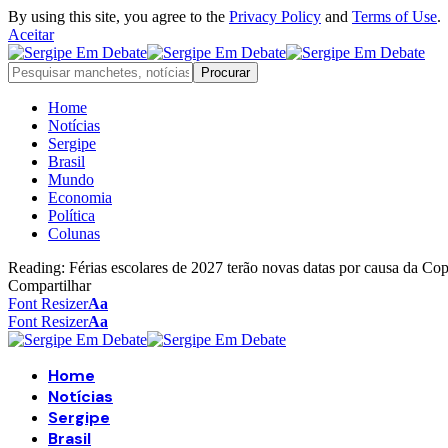
By using this site, you agree to the
Privacy Policy
and
Terms of Use
.
Aceitar
Home
Notícias
Sergipe
Brasil
Mundo
Economia
Política
Colunas
Reading:
Férias escolares de 2027 terão novas datas por causa da Co
Compartilhar
Font Resizer
Aa
Font Resizer
Aa
Home
Notícias
Sergipe
Brasil