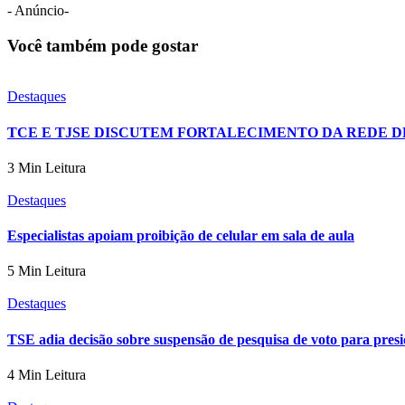
- Anúncio-
Você também pode gostar
Destaques
TCE E TJSE DISCUTEM FORTALECIMENTO DA REDE D
3 Min Leitura
Destaques
Especialistas apoiam proibição de celular em sala de aula
5 Min Leitura
Destaques
TSE adia decisão sobre suspensão de pesquisa de voto para pres
4 Min Leitura