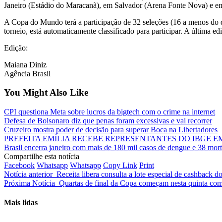
Janeiro (Estádio do Maracanã), em Salvador (Arena Fonte Nova) e em
A Copa do Mundo terá a participação de 32 seleções (16 a menos do qu
torneio, está automaticamente classificado para participar. A última e
Edição:
Maiana Diniz
Agência Brasil
You Might Also Like
CPI questiona Meta sobre lucros da bigtech com o crime na internet
Defesa de Bolsonaro diz que penas foram excessivas e vai recorrer
Cruzeiro mostra poder de decisão para superar Boca na Libertadores
PREFEITA EMÍLIA RECEBE REPRESENTANTES DO IBGE E
Brasil encerra janeiro com mais de 180 mil casos de dengue e 38 mor
Compartilhe esta notícia
Facebook
Whatsapp
Whatsapp
Copy Link
Print
Notícia anterior
Receita libera consulta a lote especial de cashback d
Próxima Notícia
Quartas de final da Copa começam nesta quinta com
Mais lidas