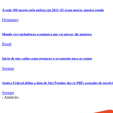
A cada 100 mortos pela polícia em 2022, 65 eram negros, mostra estudo
Destaques
Mundo vive turbulência econômica que vai piorar, diz ministro
Brasil
Início de ano: saiba como preparar o orçamento para as contas
Sergipe
Justiça Federal define a data de Júri Popular dos ex-PRFs acusados de env
Sergipe
- Anúncio-