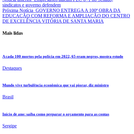
sindicatos e governo defendem
Próxima Notícia
GOVERNO ENTREGA A 100ª OBRA DA
EDUCAÇÃO COM REFORMA E AMPLIAÇÃO DO CENTRO
DE EXCELÊNCIA VITÓRIA DE SANTA MARIA
Mais lidas
A cada 100 mortos pela polícia em 2022, 65 eram negros, mostra estudo
Destaques
Mundo vive turbulência econômica que vai piorar, diz ministro
Brasil
Início de ano: saiba como preparar o orçamento para as contas
Sergipe