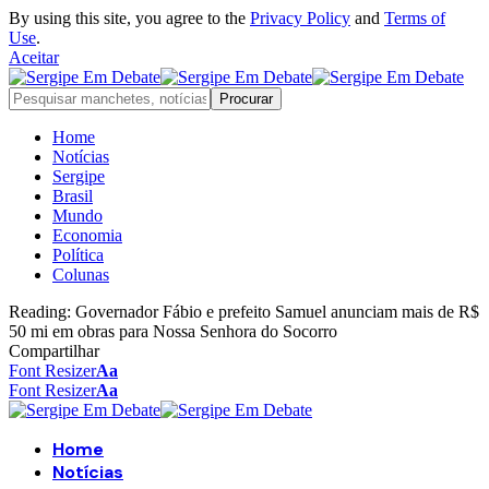
By using this site, you agree to the
Privacy Policy
and
Terms of
Use
.
Aceitar
Home
Notícias
Sergipe
Brasil
Mundo
Economia
Política
Colunas
Reading:
Governador Fábio e prefeito Samuel anunciam mais de R$
50 mi em obras para Nossa Senhora do Socorro
Compartilhar
Font Resizer
Aa
Font Resizer
Aa
Home
Notícias