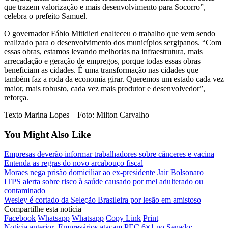
que trazem valorização e mais desenvolvimento para Socorro”,
celebra o prefeito Samuel.
O governador Fábio Mitidieri enalteceu o trabalho que vem sendo
realizado para o desenvolvimento dos municípios sergipanos. “Com
essas obras, estamos levando melhorias na infraestrutura, mais
arrecadação e geração de empregos, porque todas essas obras
beneficiam as cidades. É uma transformação nas cidades que
também faz a roda da economia girar. Queremos um estado cada vez
maior, mais robusto, cada vez mais produtor e desenvolvedor”,
reforça.
Texto Marina Lopes – Foto: Milton Carvalho
You Might Also Like
Empresas deverão informar trabalhadores sobre cânceres e vacina
Entenda as regras do novo arcabouço fiscal
Moraes nega prisão domiciliar ao ex-presidente Jair Bolsonaro
ITPS alerta sobre risco à saúde causado por mel adulterado ou
contaminado
Wesley é cortado da Seleção Brasileira por lesão em amistoso
Compartilhe esta notícia
Facebook
Whatsapp
Whatsapp
Copy Link
Print
Notícia anterior
Empresários atacam PEC 6×1 no Senado;