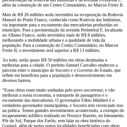
além da construção de um Centro Comunitário, no Marcos Freire II.
Mais de R$ 26 milhões serão investidos na recuperação da Rodovia
Manoel do Prado Franco, conhecida como Rodovia das Indústrias,
via importante para o escoamento das mercadorias produzidas no
município. Para a pavimentação da avenida Perimetral F, localizada
no Albano Franco, serão investidos mais de R$ 8 milhões,
melhorando a mobilidade urbana e a qualidade de vida da
população. Para a construção do Centro Comunitário, no Marcos
Freire II, o investimento será superior a R$ 13 milhões.
Ao todo, serão quase R$ 50 milhões em obras destinadas a
melhorias para a cidade. O prefeito Samuel Carvalho enalteceu a
parceria entre o município de Socorro e o Governo do Estado, que
reflete em benefícios para a população e desenvolvimento em
diversos bairros.
“Essas obras eram muito sonhadas pelo povo socorrense, e vão
melhorar a nossa economia, o transporte de passageiros e o
escoamento das mercadorias. O governador Fábio Mitidieri é o
verdadeiro governador municipalista, e Socorro tem vivenciado isso
na prática. Temos grandes investimentos acontecendo, a exemplo do
recapeamento asfáltico realizado no Neuzice Barreto, no loteamento
Pôr do Sol, Parque dos Faróis, sem falar na obra histórica do
Guajará, além de tantas outras localidades beneficiadas com obras