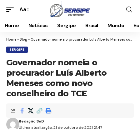
Aa
Home
Notícias
Sergipe
Brasil
Mundo
Ec
Home
»
Blog
»
Governador nomeia o procurador Luís Alberto Meneses como novo conselheiro do TCE
SERGIPE
Governador nomeia o
procurador Luís Alberto
Meneses como novo
conselheiro do TCE
Redação SeD
Última atualização: 21 de outubro de 2021 21:47