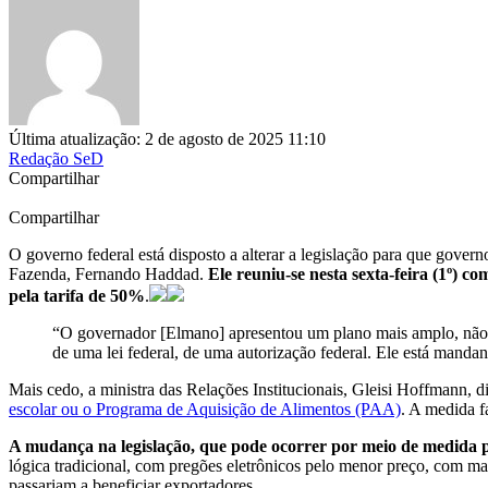
Última atualização: 2 de agosto de 2025 11:10
Redação SeD
Compartilhar
Compartilhar
O governo federal está disposto a alterar a legislação para que gove
Fazenda, Fernando Haddad.
Ele reuniu-se nesta sexta-feira (1º) 
pela tarifa de 50%
.
“O governador [Elmano] apresentou um plano mais amplo, não s
de uma lei federal, de uma autorização federal. Ele está mand
Mais cedo, a ministra das Relações Institucionais, Gleisi Hoffmann, di
escolar ou o Programa de Aquisição de Alimentos (PAA)
. A medida f
A mudança na legislação, que pode ocorrer por meio de medida pr
lógica tradicional, com pregões eletrônicos pelo menor preço, com m
passariam a beneficiar exportadores.