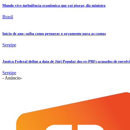
Mundo vive turbulência econômica que vai piorar, diz ministro
Brasil
Início de ano: saiba como preparar o orçamento para as contas
Sergipe
Justiça Federal define a data de Júri Popular dos ex-PRFs acusados de env
Sergipe
- Anúncio-