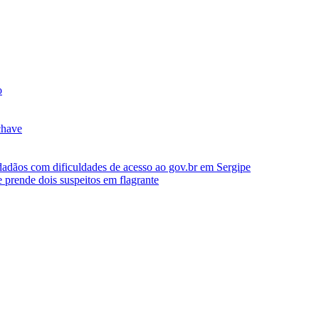
o
chave
idadãos com dificuldades de acesso ao gov.br em Sergipe
e prende dois suspeitos em flagrante