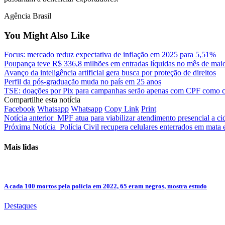
Agência Brasil
You Might Also Like
Focus: mercado reduz expectativa de inflação em 2025 para 5,51%
Poupança teve R$ 336,8 milhões em entradas líquidas no mês de mai
Avanço da inteligência artificial gera busca por proteção de direitos
Perfil da pós-graduação muda no país em 25 anos
TSE: doações por Pix para campanhas serão apenas com CPF como 
Compartilhe esta notícia
Facebook
Whatsapp
Whatsapp
Copy Link
Print
Notícia anterior
MPF atua para viabilizar atendimento presencial a c
Próxima Notícia
Polícia Civil recupera celulares enterrados em mata 
Mais lidas
A cada 100 mortos pela polícia em 2022, 65 eram negros, mostra estudo
Destaques