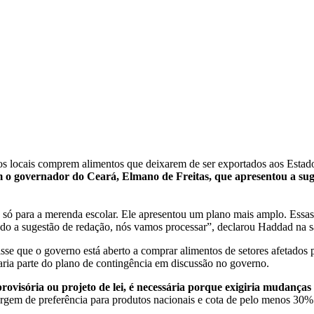
rnos locais comprem alimentos que deixarem de ser exportados aos Estad
com o governador do Ceará, Elmano de Freitas, que apresentou a sug
ó para a merenda escolar. Ele apresentou um plano mais amplo. Essas
ando a sugestão de redação, nós vamos processar”, declarou Haddad na s
sse que o governo está aberto a comprar alimentos de setores afetados pe
aria parte do plano de contingência em discussão no governo.
ovisória ou projeto de lei, é necessária porque exigiria mudança
argem de preferência para produtos nacionais e cota de pelo menos 30% 