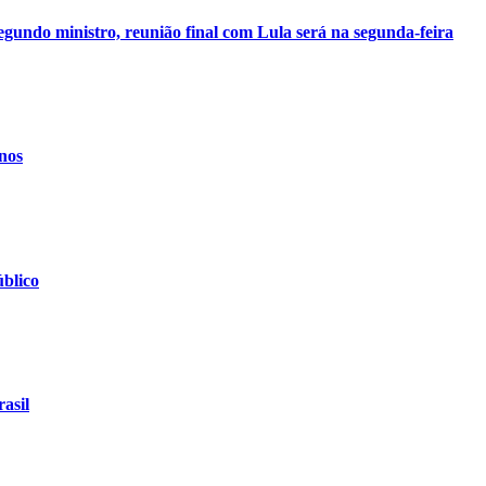
egundo ministro, reunião final com Lula será na segunda-feira
nos
úblico
asil