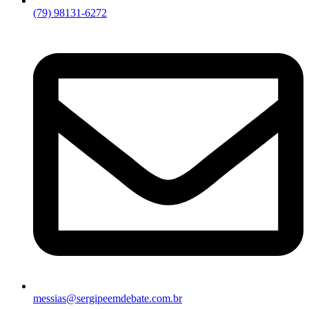
(79) 98131-6272
messias@sergipeemdebate.com.br