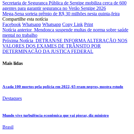
Secretaria de Segurança Pública de Sergipe mobiliza cerca de 600
agentes para garantir segurança no Verão Sergipe 2026
Mega-Sena sorteia prêmio de R$ 30 milhões nesta quinta-feira
Compartilhe esta notícia
Facebook
Whatsapp
Whatsapp
Copy Link
Print
Notícia anterior
Mendonça suspende multas de norma sobre saúde
mental no trabalho
Próxima Notícia
DETRAN/SE INFORMA ALTERAÇÃO NOS
VALORES DOS EXAMES DE TRÂNSITO POR
DETERMINAÇÃO DA JUSTIÇA FEDERAL
Mais lidas
A cada 100 mortos pela polícia em 2022, 65 eram negros, mostra estudo
Destaques
Mundo vive turbulência econômica que vai piorar, diz ministro
Brasil