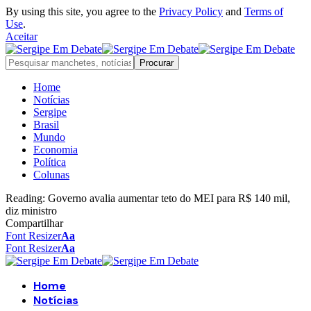
By using this site, you agree to the
Privacy Policy
and
Terms of
Use
.
Aceitar
Home
Notícias
Sergipe
Brasil
Mundo
Economia
Política
Colunas
Reading:
Governo avalia aumentar teto do MEI para R$ 140 mil,
diz ministro
Compartilhar
Font Resizer
Aa
Font Resizer
Aa
Home
Notícias