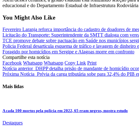
educacional e do Departamento Estadual de Infraestrutura Rodoviári
You Might Also Like
Fevereiro Laranja reforça importância do cadastro de doadores de me
Licitação do Transporte: Superintendente da SMTT dialoga com vere
TCE promove debate sobre pactuação em Saúde nos municípios serg
Policia Federal desarticula esquema de tráfico e lavagem de dinheir
Foragido por homicídios em Sergipe e Alagoas morre em confronto
Compartilhe esta notícia
Facebook
Whatsapp
Whatsapp
Copy Link
Print
Notícia anterior
DHPP detalha prisão de mandante de homicídio ocor
Próxima Notícia
Prévia da carga tributária sobe para 32,4% do PIB 
Mais lidas
A cada 100 mortos pela polícia em 2022, 65 eram negros, mostra estudo
Destaques