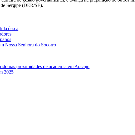
a de Sergipe (DER/SE).
dula óssea
adores
ipanos
o em Nossa Senhora do Socorro
rido nas proximidades de academia em Aracaju
em 2025