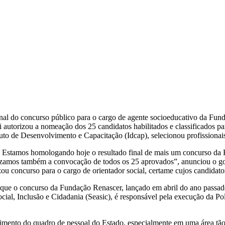
inal do concurso público para o cargo de agente socioeducativo da Fun
ri autorizou a nomeação dos 25 candidatos habilitados e classificados p
tuto de Desenvolvimento e Capacitação (Idcap), selecionou profissionai
. Estamos homologando hoje o resultado final de mais um concurso da
orizamos também a convocação de todos os 25 aprovados”, anunciou o g
izou concurso para o cargo de orientador social, certame cujos candidat
que o concurso da Fundação Renascer, lançado em abril do ano passado,
ocial, Inclusão e Cidadania (Seasic), é responsável pela execução da Po
mento do quadro de pessoal do Estado, especialmente em uma área tão 