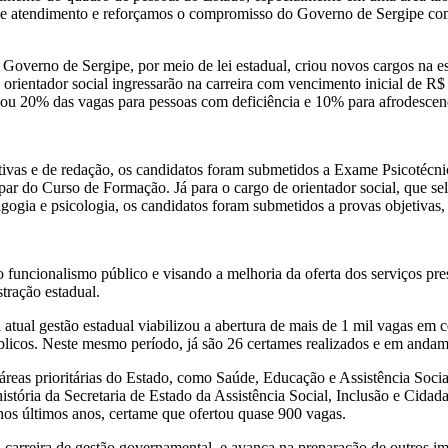
e atendimento e reforçamos o compromisso do Governo de Sergipe com s
 Governo de Sergipe, por meio de lei estadual, criou novos cargos na es
 orientador social ingressarão na carreira com vencimento inicial de 
rvou 20% das vagas para pessoas com deficiência e 10% para afrodescen
etivas e de redação, os candidatos foram submetidos a Exame Psicotéc
ar do Curso de Formação. Já para o cargo de orientador social, que sel
gogia e psicologia, os candidatos foram submetidos a provas objetivas, 
 do funcionalismo público e visando a melhoria da oferta dos serviços p
tração estadual.
atual gestão estadual viabilizou a abertura de mais de 1 mil vagas em
licos. Neste mesmo período, já são 26 certames realizados e em andam
áreas prioritárias do Estado, como Saúde, Educação e Assistência Soci
istória da Secretaria de Estado da Assistência Social, Inclusão e Cida
nos últimos anos, certame que ofertou quase 900 vagas.
a carreira de gestão governamental, e avança na preparação de outros im