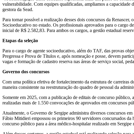
vulnerabilidade. Com equipes qualificadas, ampliamos a capacidade d
gestora da Sead.
Para tornar possível a realização desses dois concursos da Renascer, o
Socioeducativo no estado. Os profissionais aprovados para o cargo de
inicial de R$ 2.582,83. Para ambos os cargos, a gestão estadual rese
Etapas da seleção
Para o cargo de agente socioeducativo, além do TAF, das provas obj
Pregressa e Prova de Títulos e, após nomeação e posse, devem particip
vagas e formação de cadastro reserva nas áreas de serviço social, peda
Governo dos concursos
Com uma política efetiva de fortalecimento da estrutura de carreiras
maneira consistente na reestruturação do quadro de pessoal da adminis
Somente em 2025, com a publicação de editais de concurso público, a 
realizadas mais de 1.550 convocações de aprovados em concursos púb
Atualmente, o Governo de Sergipe administra diversos concursos em 
Fábio Mitidieri empossou os primeiros 90 servidores concursados da h
concurso público para a área médico-hospitalar realizado em Sergipe 
Além desses certames, a gestão estadual está realizando seleção para 