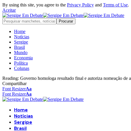
By using this site, you agree to the
Privacy Policy
and
Terms of Use
.
Aceitar
Home
Notícias
Sergipe
Brasil
Mundo
Economia
Política
Colunas
Reading:
Governo homologa resultado final e autoriza nomeação de
Compartilhar
Font Resizer
Aa
Font Resizer
Aa
Home
Notícias
Sergipe
Brasil