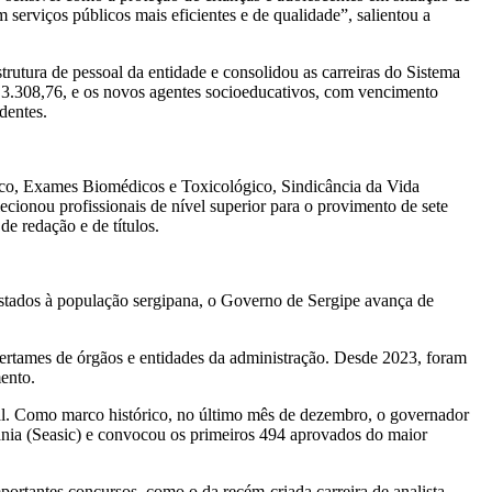
erviços públicos mais eficientes e de qualidade”, salientou a
trutura de pessoal da entidade e consolidou as carreiras do Sistema
R$ 3.308,76, e os novos agentes socioeducativos, com vencimento
dentes.
nico, Exames Biomédicos e Toxicológico, Sindicância da Vida
ecionou profissionais de nível superior para o provimento de sete
de redação e de títulos.
restados à população sergipana, o Governo de Sergipe avança de
 certames de órgãos e entidades da administração. Desde 2023, foram
ento.
al. Como marco histórico, no último mês de dezembro, o governador
dania (Seasic) e convocou os primeiros 494 aprovados do maior
portantes concursos, como o da recém-criada carreira de analista