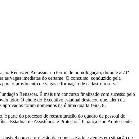
dação Renascer. Ao assinar o termo de homologação, durante a 71ª
ara as vagas imediatas do certame. O concurso, conduzido pela
s para o provimento de vagas e formação de cadastro reserva.
 Fundação Renascer. É mais um concurso finalizado com sucesso pelo
overnador. O chefe do Executivo estadual destacou que, além da
os aprovados foram nomeados na última quarta-feira, 8.
 é parte do processo de reestruturação do quadro de pessoal do
lítica Estadual de Assistência e Proteção à Criança e ao Adolescente
sensível como a proteção de crianças e adolescentes em situação de