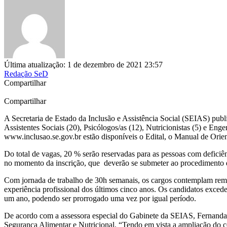
Última atualização: 1 de dezembro de 2021 23:57
Redação SeD
Compartilhar
Compartilhar
A Secretaria de Estado da Inclusão e Assistência Social (SEIAS) publ
Assistentes Sociais (20), Psicólogos/as (12), Nutricionistas (5) e En
www.inclusao.se.gov.br estão disponíveis o Edital, o Manual de Orient
Do total de vagas, 20 % serão reservadas para as pessoas com defici
no momento da inscrição, que deverão se submeter ao procedimento de
Com jornada de trabalho de 30h semanais, os cargos contemplam remun
experiência profissional dos últimos cinco anos. Os candidatos excede
um ano, podendo ser prorrogado uma vez por igual período.
De acordo com a assessora especial do Gabinete da SEIAS, Fernanda H
Segurança Alimentar e Nutricional. “Tendo em vista a ampliação do 