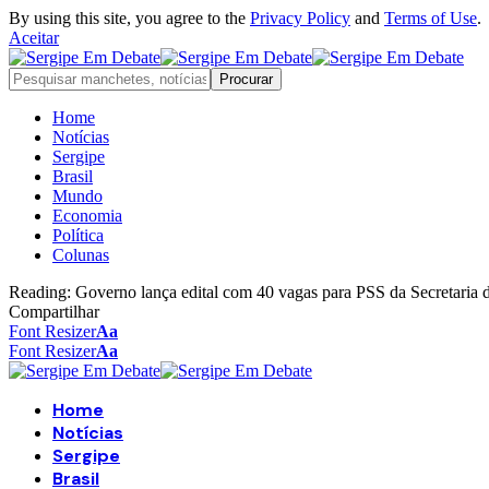
By using this site, you agree to the
Privacy Policy
and
Terms of Use
.
Aceitar
Home
Notícias
Sergipe
Brasil
Mundo
Economia
Política
Colunas
Reading:
Governo lança edital com 40 vagas para PSS da Secretaria d
Compartilhar
Font Resizer
Aa
Font Resizer
Aa
Home
Notícias
Sergipe
Brasil