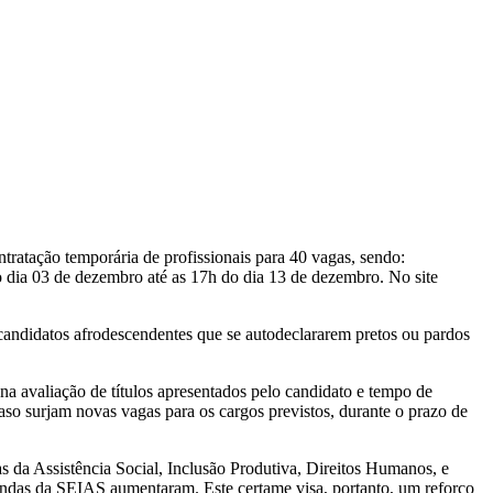
tratação temporária de profissionais para 40 vagas, sendo:
do dia 03 de dezembro até as 17h do dia 13 de dezembro. No site
candidatos afrodescendentes que se autodeclararem pretos ou pardos
a avaliação de títulos apresentados pelo candidato e tempo de
aso surjam novas vagas para os cargos previstos, durante o prazo de
 da Assistência Social, Inclusão Produtiva, Direitos Humanos, e
andas da SEIAS aumentaram. Este certame visa, portanto, um reforço