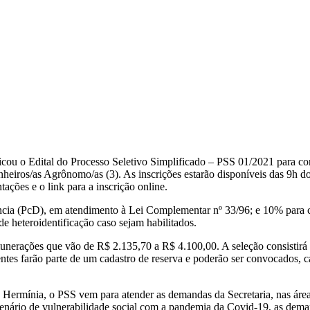
icou o Edital do Processo Seletivo Simplificado – PSS 01/2021 para con
genheiros/as Agrônomo/as (3). As inscrições estarão disponíveis das 9h 
ações e o link para a inscrição online.
ência (PcD), em atendimento à Lei Complementar nº 33/96; e 10% para 
 heteroidentificação caso sejam habilitados.
erações que vão de R$ 2.135,70 a R$ 4.100,00. A seleção consistirá n
ntes farão parte de um cadastro de reserva e poderão ser convocados, c
ermínia, o PSS vem para atender as demandas da Secretaria, nas áreas
cenário de vulnerabilidade social com a pandemia da Covid-19, as dem