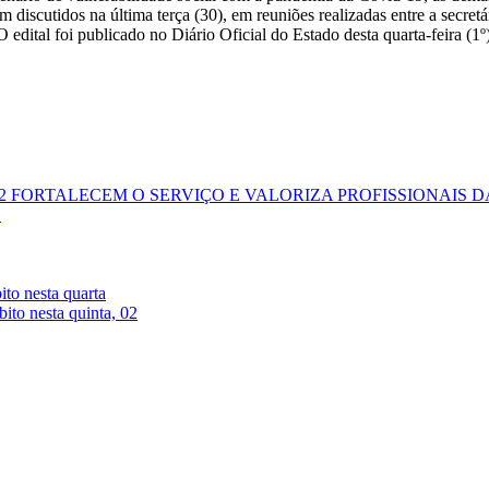
am discutidos na última terça (30), em reuniões realizadas entre a secre
 edital foi publicado no Diário Oficial do Estado desta quarta-feira (1º)
 FORTALECEM O SERVIÇO E VALORIZA PROFISSIONAIS 
S
ito nesta quarta
ito nesta quinta, 02