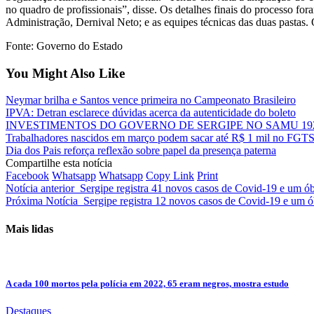
no quadro de profissionais”, disse. Os detalhes finais do processo for
Administração, Dernival Neto; e as equipes técnicas das duas pastas. O
Fonte: Governo do Estado
You Might Also Like
Neymar brilha e Santos vence primeira no Campeonato Brasileiro
IPVA: Detran esclarece dúvidas acerca da autenticidade do boleto
INVESTIMENTOS DO GOVERNO DE SERGIPE NO SAMU 192
Trabalhadores nascidos em março podem sacar até R$ 1 mil no FGT
Dia dos Pais reforça reflexão sobre papel da presença paterna
Compartilhe esta notícia
Facebook
Whatsapp
Whatsapp
Copy Link
Print
Notícia anterior
Sergipe registra 41 novos casos de Covid-19 e um ób
Próxima Notícia
Sergipe registra 12 novos casos de Covid-19 e um ób
Mais lidas
A cada 100 mortos pela polícia em 2022, 65 eram negros, mostra estudo
Destaques