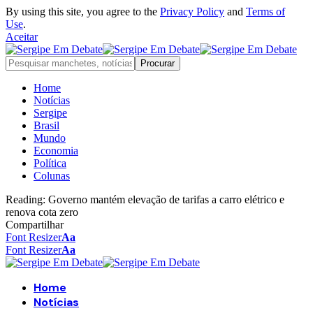
By using this site, you agree to the
Privacy Policy
and
Terms of
Use
.
Aceitar
Home
Notícias
Sergipe
Brasil
Mundo
Economia
Política
Colunas
Reading:
Governo mantém elevação de tarifas a carro elétrico e
renova cota zero
Compartilhar
Font Resizer
Aa
Font Resizer
Aa
Home
Notícias