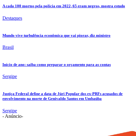
A cada 100 mortos pela polícia em 2022, 65 eram negros, mostra estudo
Destaques
Mundo vive turbulência econômica que vai piorar, diz ministro
Brasil
Início de ano: saiba como preparar o orçamento para as contas
Sergipe
Justiça Federal define a data de Júri Popular dos ex-PRFs acusados de
envolvimento na morte de Genivaldo Santos em Umbaúba
Sergipe
- Anúncio-