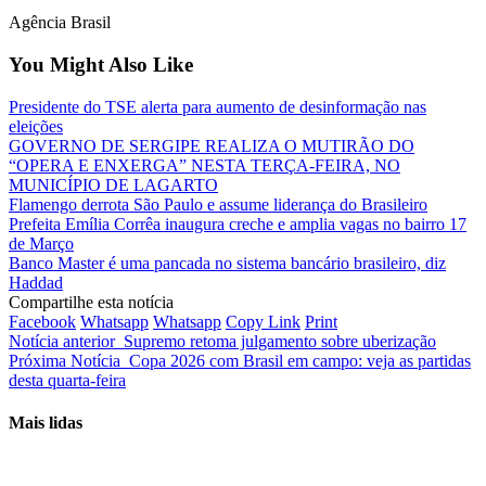
Agência Brasil
You Might Also Like
Presidente do TSE alerta para aumento de desinformação nas
eleições
GOVERNO DE SERGIPE REALIZA O MUTIRÃO DO
“OPERA E ENXERGA” NESTA TERÇA-FEIRA, NO
MUNICÍPIO DE LAGARTO
Flamengo derrota São Paulo e assume liderança do Brasileiro
Prefeita Emília Corrêa inaugura creche e amplia vagas no bairro 17
de Março
Banco Master é uma pancada no sistema bancário brasileiro, diz
Haddad
Compartilhe esta notícia
Facebook
Whatsapp
Whatsapp
Copy Link
Print
Notícia anterior
Supremo retoma julgamento sobre uberização
Próxima Notícia
Copa 2026 com Brasil em campo: veja as partidas
desta quarta-feira
Mais lidas