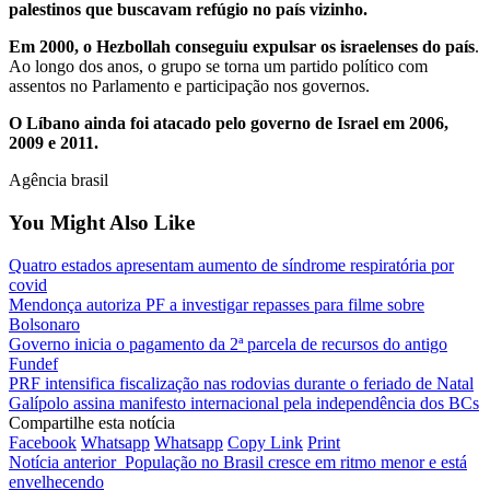
palestinos que buscavam refúgio no país vizinho.
Em 2000, o Hezbollah conseguiu expulsar os israelenses do país
.
Ao longo dos anos, o grupo se torna um partido político com
assentos no Parlamento e participação nos governos.
O Líbano ainda foi atacado pelo governo de Israel em 2006,
2009 e 2011.
Agência brasil
You Might Also Like
Quatro estados apresentam aumento de síndrome respiratória por
covid
Mendonça autoriza PF a investigar repasses para filme sobre
Bolsonaro
Governo inicia o pagamento da 2ª parcela de recursos do antigo
Fundef
PRF intensifica fiscalização nas rodovias durante o feriado de Natal
Galípolo assina manifesto internacional pela independência dos BCs
Compartilhe esta notícia
Facebook
Whatsapp
Whatsapp
Copy Link
Print
Notícia anterior
População no Brasil cresce em ritmo menor e está
envelhecendo