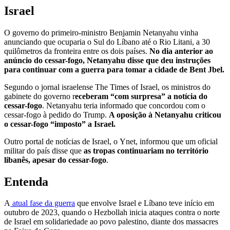
Israel
O governo do primeiro-ministro Benjamin Netanyahu vinha
anunciando que ocuparia o Sul do Líbano até o Rio Litani, a 30
quilômetros da fronteira entre os dois países.
No dia anterior ao
anúncio do cessar-fogo, Netanyahu disse que deu instruções
para continuar com a guerra para tomar a cidade de Bent Jbel.
Segundo o jornal israelense The Times of Israel, os ministros do
gabinete do governo r
eceberam “com surpresa” a notícia do
cessar-fogo
. Netanyahu teria informado que concordou com o
cessar-fogo à pedido do Trump.
A oposição à Netanyahu criticou
o cessar-fogo “imposto” a Israel.
Outro portal de notícias de Israel, o Ynet, informou que um oficial
militar do país disse que
as tropas continuariam no território
libanês, apesar do cessar-fogo
.
Entenda
A
atual fase da guerra
que envolve Israel e Líbano teve início em
outubro de 2023, quando o Hezbollah inicia ataques contra o norte
de Israel em solidariedade ao povo palestino, diante dos massacres