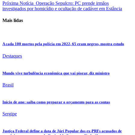
Próxima Notícia
Operação Sepulcro: PC prende irmãos
investigados por homicídio e ocultação de cadáver em Estância
Mais lidas
A cada 100 mortos pela polícia em 2022, 65 eram negros, mostra estudo
Destaques
Mundo vive turbulência econômica que vai piorar, diz ministro
Brasil
Início de ano: saiba como preparar o orçamento para as contas
Sergipe
Justiça Federal define a data de Júri Popular dos ex-PRFs acusados de