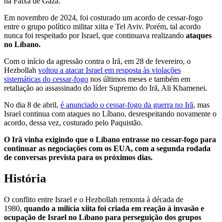
na Faixa de Gaza.
Em novembro de 2024, foi costurado um acordo de cessar-fogo
entre o grupo político militar xiita e Tel Aviv. Porém, tal acordo
nunca foi respeitado por Israel, que continuava realizando
ataques
no Líbano.
Com o início da agressão contra o Irã, em 28 de fevereiro, o
Hezbollah
voltou a atacar Israel em resposta às violações
sistemáticas do cessar-fogo
nos últimos meses e também em
retaliação ao assassinado do líder Supremo do Irã, Ali Khamenei.
No dia 8 de abril,
é anunciado o cessar-fogo da guerra no Irã
, mas
Israel continua com ataques no Líbano, desrespeitando novamente o
acordo, dessa vez, costurado pelo Paquistão.
O Irã vinha exigindo que o Líbano entrasse no cessar-fogo para
continuar as negociações com os EUA, com a segunda rodada
de conversas prevista para os próximos dias.
História
O conflito entre Israel e o Hezbollah remonta à década de
1980,
quando a milícia xiita foi criada em reação à invasão e
ocupação de Israel no Líbano para perseguição dos grupos