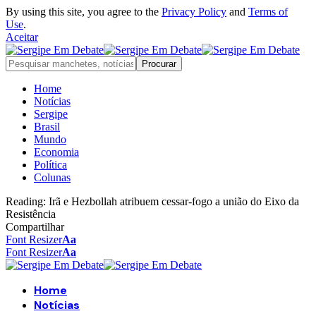
By using this site, you agree to the
Privacy Policy
and
Terms of
Use
.
Aceitar
Home
Notícias
Sergipe
Brasil
Mundo
Economia
Política
Colunas
Reading:
Irã e Hezbollah atribuem cessar-fogo a união do Eixo da
Resistência
Compartilhar
Font Resizer
Aa
Font Resizer
Aa
Home
Notícias