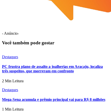
- Anúncio-
Você também pode gostar
Destaques
PC frustra plano de assalto a joalherias em Aracaju, localiza
três suspeitos, que morreram em confronto
2 Min Leitura
Destaques
Mega-Sena acumula e prêmio principal vai para R$ 8 milhões
1 Min Leitura