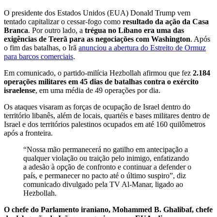
O presidente dos Estados Unidos (EUA) Donald Trump vem
tentado capitalizar o cessar-fogo como
resultado da ação da Casa
Branca
. Por outro lado, a
trégua no Líbano era uma das
exigências de Teerã para as negociações com Washington
. Após
o fim das batalhas, o Irã
anunciou a abertura do Estreito de Ormuz
para barcos comerciais
.
Em comunicado, o partido-milícia Hezbollah afirmou que fez
2.184
operações militares em 45 dias de batalhas contra o exército
israelense
, em uma média de 49 operações por dia.
Os ataques visaram as forças de ocupação de Israel dentro do
território libanês, além de locais, quartéis e bases militares dentro de
Israel e dos territórios palestinos ocupados em até 160 quilômetros
após a fronteira.
“Nossa mão permanecerá no gatilho em antecipação a
qualquer violação ou traição pelo inimigo, enfatizando
a adesão à opção de confronto e continuar a defender o
país, e permanecer no pacto até o último suspiro”, diz
comunicado divulgado pela TV Al-Manar, ligado ao
Hezbollah.
O chefe do Parlamento iraniano, Mohammed B. Ghalibaf, chefe