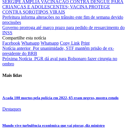
SERGIPE AMPLIA VACINAÇÃO CONTRA DENGUE PARA
CRIANÇAS E ADOLESCENTES; VACINA PROTEGE
CONTRA SOROTIPOS VIRAIS
Prefeitura informa alterações no trânsito este fim de semana devido
procissões
Governo prorroga até março prazo para pedido de ressarcimento do
INSS
Compartilhe esta notícia
Facebook
Whatsapp
Whatsapp
Copy Link
Print
Notícia anterior
Por unanimidade, STF mantém prisão de ex-
presidente do BRB
Próxima Notícia
PGR dá aval para Bolsonaro fazer cirurgia no
ombro
Mais lidas
A cada 100 mortos pela polícia em 2022, 65 eram negros, mostra estudo
Destaques
Mundo vive turbulência econômica que vai piorar, diz ministro