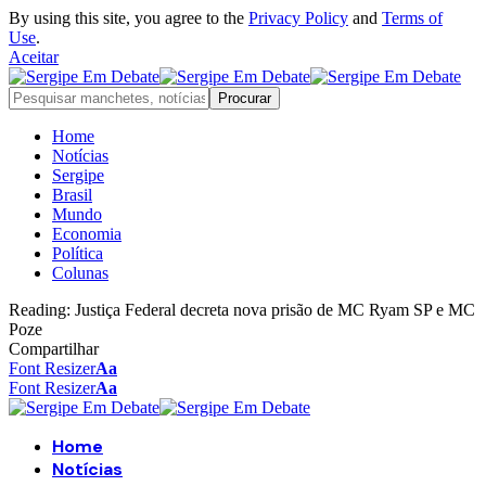
By using this site, you agree to the
Privacy Policy
and
Terms of
Use
.
Aceitar
Home
Notícias
Sergipe
Brasil
Mundo
Economia
Política
Colunas
Reading:
Justiça Federal decreta nova prisão de MC Ryam SP e MC
Poze
Compartilhar
Font Resizer
Aa
Font Resizer
Aa
Home
Notícias