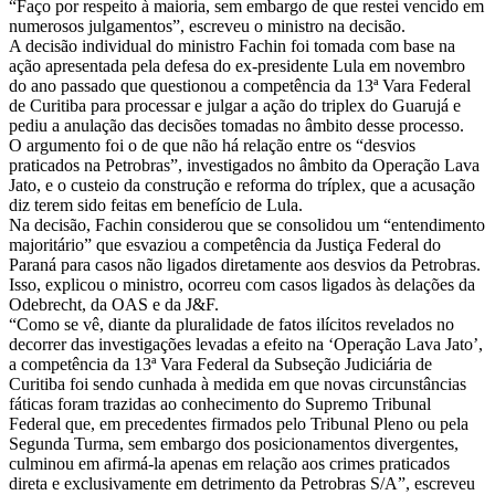
“Faço por respeito à maioria, sem embargo de que restei vencido em
numerosos julgamentos”, escreveu o ministro na decisão.
A decisão individual do ministro Fachin foi tomada com base na
ação apresentada pela defesa do ex-presidente Lula em novembro
do ano passado que questionou a competência da 13ª Vara Federal
de Curitiba para processar e julgar a ação do triplex do Guarujá e
pediu a anulação das decisões tomadas no âmbito desse processo.
O argumento foi o de que não há relação entre os “desvios
praticados na Petrobras”, investigados no âmbito da Operação Lava
Jato, e o custeio da construção e reforma do tríplex, que a acusação
diz terem sido feitas em benefício de Lula.
Na decisão, Fachin considerou que se consolidou um “entendimento
majoritário” que esvaziou a competência da Justiça Federal do
Paraná para casos não ligados diretamente aos desvios da Petrobras.
Isso, explicou o ministro, ocorreu com casos ligados às delações da
Odebrecht, da OAS e da J&F.
“Como se vê, diante da pluralidade de fatos ilícitos revelados no
decorrer das investigações levadas a efeito na ‘Operação Lava Jato’,
a competência da 13ª Vara Federal da Subseção Judiciária de
Curitiba foi sendo cunhada à medida em que novas circunstâncias
fáticas foram trazidas ao conhecimento do Supremo Tribunal
Federal que, em precedentes firmados pelo Tribunal Pleno ou pela
Segunda Turma, sem embargo dos posicionamentos divergentes,
culminou em afirmá-la apenas em relação aos crimes praticados
direta e exclusivamente em detrimento da Petrobras S/A”, escreveu