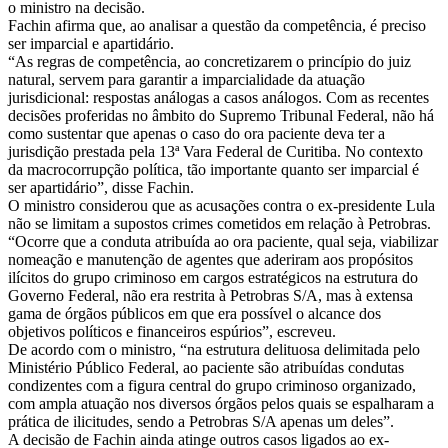
o ministro na decisão.
Fachin afirma que, ao analisar a questão da competência, é preciso
ser imparcial e apartidário.
“As regras de competência, ao concretizarem o princípio do juiz
natural, servem para garantir a imparcialidade da atuação
jurisdicional: respostas análogas a casos análogos. Com as recentes
decisões proferidas no âmbito do Supremo Tribunal Federal, não há
como sustentar que apenas o caso do ora paciente deva ter a
jurisdição prestada pela 13ª Vara Federal de Curitiba. No contexto
da macrocorrupção política, tão importante quanto ser imparcial é
ser apartidário”, disse Fachin.
O ministro considerou que as acusações contra o ex-presidente Lula
não se limitam a supostos crimes cometidos em relação à Petrobras.
“Ocorre que a conduta atribuída ao ora paciente, qual seja, viabilizar
nomeação e manutenção de agentes que aderiram aos propósitos
ilícitos do grupo criminoso em cargos estratégicos na estrutura do
Governo Federal, não era restrita à Petrobras S/A, mas à extensa
gama de órgãos públicos em que era possível o alcance dos
objetivos políticos e financeiros espúrios”, escreveu.
De acordo com o ministro, “na estrutura delituosa delimitada pelo
Ministério Público Federal, ao paciente são atribuídas condutas
condizentes com a figura central do grupo criminoso organizado,
com ampla atuação nos diversos órgãos pelos quais se espalharam a
prática de ilicitudes, sendo a Petrobras S/A apenas um deles”.
A decisão de Fachin ainda atinge outros casos ligados ao ex-