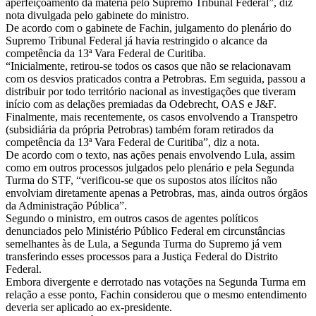
aperfeiçoamento da matéria pelo Supremo Tribunal Federal”, diz
nota divulgada pelo gabinete do ministro.
De acordo com o gabinete de Fachin, julgamento do plenário do
Supremo Tribunal Federal já havia restringido o alcance da
competência da 13ª Vara Federal de Curitiba.
“Inicialmente, retirou-se todos os casos que não se relacionavam
com os desvios praticados contra a Petrobras. Em seguida, passou a
distribuir por todo território nacional as investigações que tiveram
início com as delações premiadas da Odebrecht, OAS e J&F.
Finalmente, mais recentemente, os casos envolvendo a Transpetro
(subsidiária da própria Petrobras) também foram retirados da
competência da 13ª Vara Federal de Curitiba”, diz a nota.
De acordo com o texto, nas ações penais envolvendo Lula, assim
como em outros processos julgados pelo plenário e pela Segunda
Turma do STF, “verificou-se que os supostos atos ilícitos não
envolviam diretamente apenas a Petrobras, mas, ainda outros órgãos
da Administração Pública”.
Segundo o ministro, em outros casos de agentes políticos
denunciados pelo Ministério Público Federal em circunstâncias
semelhantes às de Lula, a Segunda Turma do Supremo já vem
transferindo esses processos para a Justiça Federal do Distrito
Federal.
Embora divergente e derrotado nas votações na Segunda Turma em
relação a esse ponto, Fachin considerou que o mesmo entendimento
deveria ser aplicado ao ex-presidente.