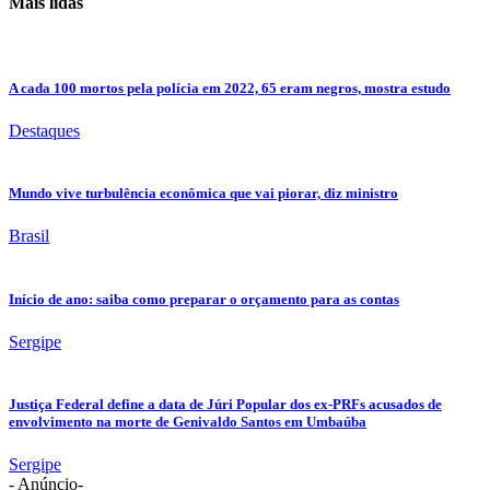
Mais lidas
A cada 100 mortos pela polícia em 2022, 65 eram negros, mostra estudo
Destaques
Mundo vive turbulência econômica que vai piorar, diz ministro
Brasil
Início de ano: saiba como preparar o orçamento para as contas
Sergipe
Justiça Federal define a data de Júri Popular dos ex-PRFs acusados de
envolvimento na morte de Genivaldo Santos em Umbaúba
Sergipe
- Anúncio-