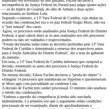
impetrado em novembro do ano passado, Fachin declarou a
incompetência da Justiça Federal do Paraná para julgar quatro ações
— as do triplex do Guarujá, do sítio de Atibaia e duas ações
relacionadas ao Instituto Lula.
Segundo o ministro, a 13ª Vara Federal de Curitiba, cujo titular na
ocasião das condenações era o ex-juiz federal Sergio Moro, não era
o “juiz natural” dos casos.
Agora, os processos serão analisados pela Justiça Federal do Distrito
Federal, à qual caberá dizer se os atos realizados nos três processos
podem ou não ser validados e reaproveitados.
“Foram declaradas nulas todas as decisões proferidas pela 13ª Vara
Federal de Curitiba e determinada a remessa dos respectivos autos
para à Seção Judiciária do Distrito Federal”, diz a nota do gabinete
do ministro.
Em nota, a 13ª Vara Federal de Curitiba informou que cumprirá a
decisão, remetendo os autos dos processos à Justiça Federal do
Distrito Federal.
Na mesma decisão, Edson Fachin declarou a “perda do objeto” e
extinguiu 14 processos que tramitavam no Supremo e questionavam
se Moro agiu com parcialidade ao condenar Lula.
A decisão de Fachin tem caráter processual. O ministro não analisou
o mérito das condenações.
“Embora a questão da competência já tenha sido suscitada
indiretamente, é a primeira vez que o argumento reúne condições
processuais de ser examinado, diante do aprofundamento e