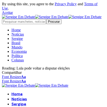
By using this site, you agree to the
Privacy Policy
and
Terms of
Use
.
Aceitar
Home
Notícias
Sergipe
Brasil
Mundo
Economia
Política
Colunas
Reading:
Lula pode voltar a disputar eleições
Compartilhar
Font Resizer
Aa
Font Resizer
Aa
Home
Notícias
Sergipe