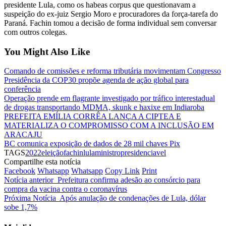
presidente Lula, como os habeas corpus que questionavam a
suspeição do ex-juiz Sergio Moro e procuradores da força-tarefa do
Paraná. Fachin tomou a decisão de forma individual sem conversar
com outros colegas.
You Might Also Like
Comando de comissões e reforma tributária movimentam Congresso
Presidência da COP30 propõe agenda de ação global para
conferência
Operação prende em flagrante investigado por tráfico interestadual
de drogas transportando MDMA, skunk e haxixe em Indiaroba
PREFEITA EMÍLIA CORRÊA LANÇA A CIPTEA E
MATERIALIZA O COMPROMISSO COM A INCLUSÃO EM
ARACAJU
BC comunica exposição de dados de 28 mil chaves Pix
TAGS
2022
eleição
fachin
lula
ministro
presidenciavel
Compartilhe esta notícia
Facebook
Whatsapp
Whatsapp
Copy Link
Print
Notícia anterior
Prefeitura confirma adesão ao consórcio para
compra da vacina contra o coronavírus
Próxima Notícia
Após anulação de condenações de Lula, dólar
sobe 1,7%