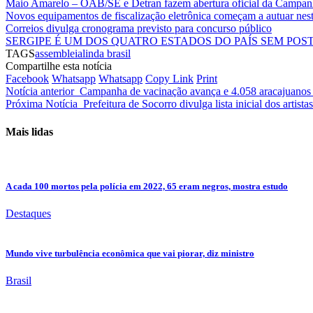
Maio Amarelo – OAB/SE e Detran fazem abertura oficial da Campanha
Novos equipamentos de fiscalização eletrônica começam a autuar nest
Correios divulga cronograma previsto para concurso público
SERGIPE É UM DOS QUATRO ESTADOS DO PAÍS SEM PO
TAGS
assembleia
linda brasil
Compartilhe esta notícia
Facebook
Whatsapp
Whatsapp
Copy Link
Print
Notícia anterior
Campanha de vacinação avança e 4.058 aracajuanos 
Próxima Notícia
Prefeitura de Socorro divulga lista inicial dos artis
Mais lidas
A cada 100 mortos pela polícia em 2022, 65 eram negros, mostra estudo
Destaques
Mundo vive turbulência econômica que vai piorar, diz ministro
Brasil