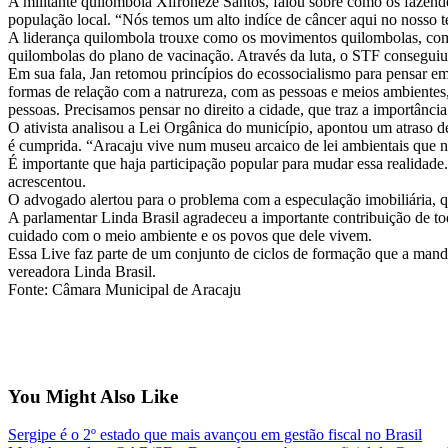
A militante quilombola Xifroneze Santos, falou sobre como os fazend
população local. “Nós temos um alto indíce de câncer aqui no nosso 
A liderança quilombola trouxe como os movimentos quilombolas, como 
quilombolas do plano de vacinação. Através da luta, o STF conseguiu
Em sua fala, Jan retomou princípios do ecossocialismo para pensar em 
formas de relação com a natrureza, com as pessoas e meios ambientes
pessoas. Precisamos pensar no direito a cidade, que traz a importância
O ativista analisou a Lei Orgânica do município, apontou um atraso de
é cumprida. “Aracaju vive num museu arcaico de lei ambientais que n
É importante que haja participação popular para mudar essa realidad
acrescentou.
O advogado alertou para o problema com a especulação imobiliária, q
A parlamentar Linda Brasil agradeceu a importante contribuição de to
cuidado com o meio ambiente e os povos que dele vivem.
Essa Live faz parte de um conjunto de ciclos de formação que a mand
vereadora Linda Brasil.
Fonte: Câmara Municipal de Aracaju
You Might Also Like
Sergipe é o 2º estado que mais avançou em gestão fiscal no Brasil