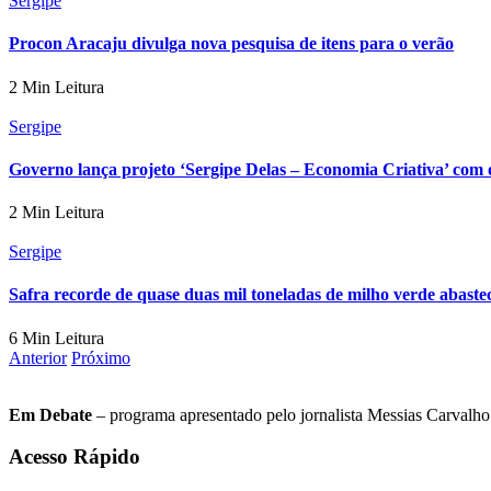
Sergipe
Procon Aracaju divulga nova pesquisa de itens para o verão
2 Min Leitura
Sergipe
Governo lança projeto ‘Sergipe Delas – Economia Criativa’ com o
2 Min Leitura
Sergipe
Safra recorde de quase duas mil toneladas de milho verde abastec
6 Min Leitura
Anterior
Próximo
Em Debate
– programa apresentado pelo jornalista Messias Carvalho. 
Acesso Rápido