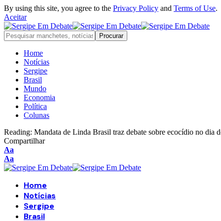
By using this site, you agree to the
Privacy Policy
and
Terms of Use
.
Aceitar
Home
Notícias
Sergipe
Brasil
Mundo
Economia
Política
Colunas
Reading:
Mandata de Linda Brasil traz debate sobre ecocídio no dia 
Compartilhar
Font
Aa
Resizer
Font
Aa
Resizer
Home
Notícias
Sergipe
Brasil