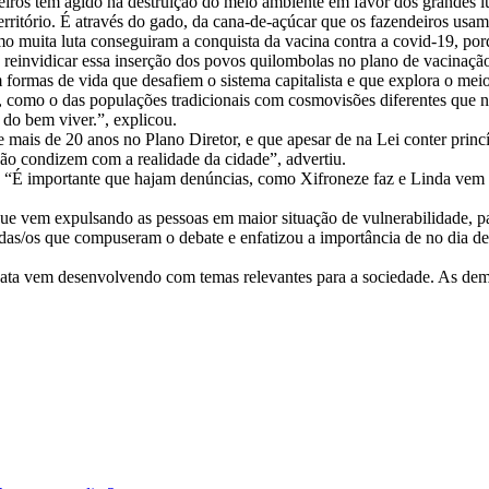
eiros tem agido na destruição do meio ambiente em favor dos grandes l
território. É através do gado, da cana-de-açúcar que os fazendeiros u
muita luta conseguiram a conquista da vacina contra a covid-19, porq
 reinvidicar essa inserção dos povos quilombolas no plano de vacinaçã
formas de vida que desafiem o sistema capitalista e que explora o meio 
, como o das populações tradicionais com cosmovisões diferentes que no
 do bem viver.”, explicou.
 mais de 20 anos no Plano Diretor, e que apesar de na Lei conter princ
ão condizem com a realidade da cidade”, advertiu.
e. “É importante que hajam denúncias, como Xifroneze faz e Linda vem 
ue vem expulsando as pessoas em maior situação de vulnerabilidade, pa
das/os que compuseram o debate e enfatizou a importância de no dia de 
ata vem desenvolvendo com temas relevantes para a sociedade. As demai