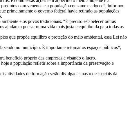
ucros, e como essas ações tem adoecido o meio ambiente e a
sam produtos com venenos e a população consome e adoece”, informou.
ue primeiramente o governo federal havia retirado as populações
o.
ambiente e os povos tradicionais. “É preciso estabelecer outras
s ajudam a pensar numa vida mais justa e equilibrada para todas as
ípios que propõe equilíbro e proteção do meio ambiental, essa Lei não
fazendo no município. É importante retomar os espaços públicos”,
ra benefício próprio das empresas e visando o lucro.
hoje a população refletir sobre a importância da preservação e
s atividades de formação serão divulgadas nas redes sociais da