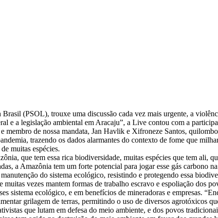
asil (PSOL), trouxe uma discussão cada vez mais urgente, a violência
al e a legislação ambiental em Aracaju”, a Live contou com a particip
nte e membro de nossa mandata, Jan Havlik e Xifroneze Santos, quilomb
andemia, trazendo os dados alarmantes do contexto de fome que milhares
 de muitas espécies.
nia, que tem essa rica biodiversidade, muitas espécies que tem ali, qu
adas, a Amazônia tem um forte potencial para jogar esse gás carbono na 
la manutenção do sistema ecológico, resistindo e protegendo essa biodiv
ue muitas vezes mantem formas de trabalho escravo e espoliação dos pov
es sistema ecológico, e em benefícios de mineradoras e empresas. “En
amentar grilagem de terras, permitindo o uso de diversos agrotóxicos qu
ativistas que lutam em defesa do meio ambiente, e dos povos tradicionais