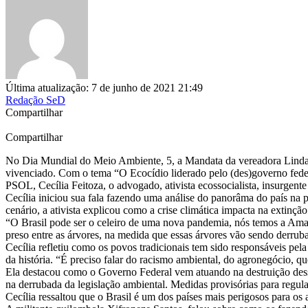
Última atualização: 7 de junho de 2021 21:49
Redação SeD
Compartilhar
Compartilhar
No Dia Mundial do Meio Ambiente, 5, a Mandata da vereadora Linda Br
vivenciado. Com o tema “O Ecocídio liderado pelo (des)governo feder
PSOL, Cecília Feitoza, o advogado, ativista ecossocialista, insurge
Cecília iniciou sua fala fazendo uma análise do panorâma do país na p
cenário, a ativista explicou como a crise climática impacta na extinção
“O Brasil pode ser o celeiro de uma nova pandemia, nós temos a Amazô
preso entre as árvores, na medida que essas árvores vão sendo derrub
Cecília refletiu como os povos tradicionais tem sido responsáveis pe
da história. “É preciso falar do racismo ambiental, do agronegócio, q
Ela destacou como o Governo Federal vem atuando na destruição dess
na derrubada da legislação ambiental. Medidas provisórias para regul
Cecília ressaltou que o Brasil é um dos países mais perigosos para os 