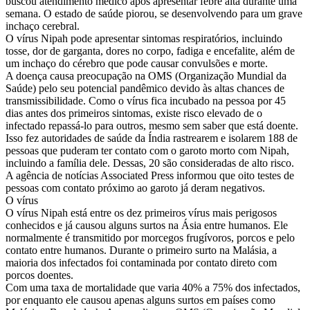
buscou atendimento médico após apresentar febre alta durante uma
semana. O estado de saúde piorou, se desenvolvendo para um grave
inchaço cerebral.
O vírus Nipah pode apresentar sintomas respiratórios, incluindo
tosse, dor de garganta, dores no corpo, fadiga e encefalite, além de
um inchaço do cérebro que pode causar convulsões e morte.
A doença causa preocupação na OMS (Organização Mundial da
Saúde) pelo seu potencial pandêmico devido às altas chances de
transmissibilidade. Como o vírus fica incubado na pessoa por 45
dias antes dos primeiros sintomas, existe risco elevado de o
infectado repassá-lo para outros, mesmo sem saber que está doente.
Isso fez autoridades de saúde da Índia rastrearem e isolarem 188 de
pessoas que puderam ter contato com o garoto morto com Nipah,
incluindo a família dele. Dessas, 20 são consideradas de alto risco.
A agência de notícias Associated Press informou que oito testes de
pessoas com contato próximo ao garoto já deram negativos.
O vírus
O vírus Nipah está entre os dez primeiros vírus mais perigosos
conhecidos e já causou alguns surtos na Ásia entre humanos. Ele
normalmente é transmitido por morcegos frugívoros, porcos e pelo
contato entre humanos. Durante o primeiro surto na Malásia, a
maioria dos infectados foi contaminada por contato direto com
porcos doentes.
Com uma taxa de mortalidade que varia 40% a 75% dos infectados,
por enquanto ele causou apenas alguns surtos em países como