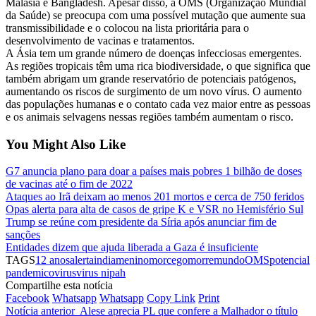
Malásia e Bangladesh. Apesar disso, a OMS (Organização Mundial
da Saúde) se preocupa com uma possível mutação que aumente sua
transmissibilidade e o colocou na lista prioritária para o
desenvolvimento de vacinas e tratamentos.
A Ásia tem um grande número de doenças infecciosas emergentes.
As regiões tropicais têm uma rica biodiversidade, o que significa que
também abrigam um grande reservatório de potenciais patógenos,
aumentando os riscos de surgimento de um novo vírus. O aumento
das populações humanas e o contato cada vez maior entre as pessoas
e os animais selvagens nessas regiões também aumentam o risco.
You Might Also Like
G7 anuncia plano para doar a países mais pobres 1 bilhão de doses
de vacinas até o fim de 2022
Ataques ao Irã deixam ao menos 201 mortos e cerca de 750 feridos
Opas alerta para alta de casos de gripe K e VSR no Hemisfério Sul
Trump se reúne com presidente da Síria após anunciar fim de
sanções
Entidades dizem que ajuda liberada a Gaza é insuficiente
TAGS
12 anos
alerta
india
menino
morcego
morre
mundo
OMS
potencial
pandemico
virus
virus nipah
Compartilhe esta notícia
Facebook
Whatsapp
Whatsapp
Copy Link
Print
Notícia anterior
Alese aprecia PL que confere a Malhador o título