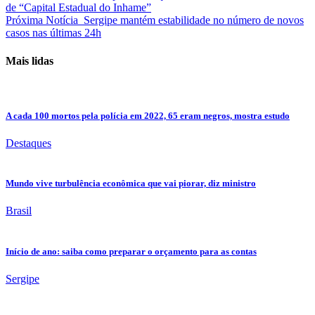
de “Capital Estadual do Inhame”
Próxima Notícia
Sergipe mantém estabilidade no número de novos
casos nas últimas 24h
Mais lidas
A cada 100 mortos pela polícia em 2022, 65 eram negros, mostra estudo
Destaques
Mundo vive turbulência econômica que vai piorar, diz ministro
Brasil
Início de ano: saiba como preparar o orçamento para as contas
Sergipe