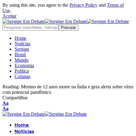
By using this site, you agree to the
Privacy Policy
and
Terms of
Use
.
Aceitar
Home
Notícias
Sergipe
Brasil
Mundo
Economia
Política
Colunas
Reading:
Menino de 12 anos morre na Índia e gera alerta sobre vírus
com potencial pandêmico
Compartilhar
Font
Aa
Resizer
Font
Aa
Resizer
Home
Notícias