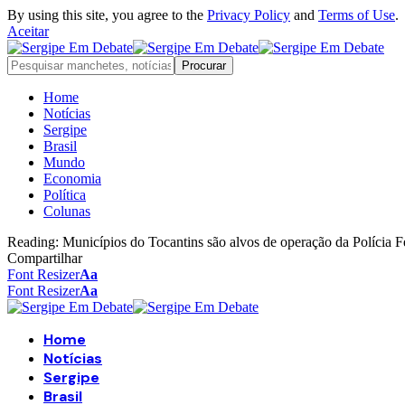
By using this site, you agree to the
Privacy Policy
and
Terms of Use
.
Aceitar
Home
Notícias
Sergipe
Brasil
Mundo
Economia
Política
Colunas
Reading:
Municípios do Tocantins são alvos de operação da Polícia F
Compartilhar
Font Resizer
Aa
Font Resizer
Aa
Home
Notícias
Sergipe
Brasil