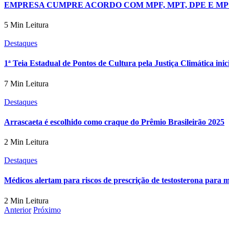
EMPRESA CUMPRE ACORDO COM MPF, MPT, DPE E MP 
5 Min Leitura
Destaques
1ª Teia Estadual de Pontos de Cultura pela Justiça Climática in
7 Min Leitura
Destaques
Arrascaeta é escolhido como craque do Prêmio Brasileirão 2025
2 Min Leitura
Destaques
Médicos alertam para riscos de prescrição de testosterona para 
2 Min Leitura
Anterior
Próximo