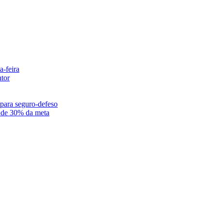
-feira
ntor
para seguro-defeso
o de 30% da meta