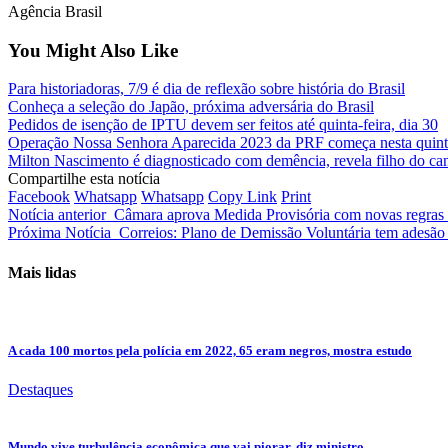
Agência Brasil
You Might Also Like
Para historiadoras, 7/9 é dia de reflexão sobre história do Brasil
Conheça a seleção do Japão, próxima adversária do Brasil
Pedidos de isenção de IPTU devem ser feitos até quinta-feira, dia 30
Operação Nossa Senhora Aparecida 2023 da PRF começa nesta quinta
Milton Nascimento é diagnosticado com demência, revela filho do ca
Compartilhe esta notícia
Facebook
Whatsapp
Whatsapp
Copy Link
Print
Notícia anterior
Câmara aprova Medida Provisória com novas regras 
Próxima Notícia
Correios: Plano de Demissão Voluntária tem adesã
Mais lidas
A cada 100 mortos pela polícia em 2022, 65 eram negros, mostra estudo
Destaques
Mundo vive turbulência econômica que vai piorar, diz ministro