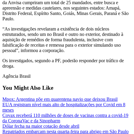
da Anvisa cumpriram um total de 25 mandados, entre busca e
apreensão e medidas cautelares, nos seguintes estados: Amapá,
Distrito Federal, Espírito Santo, Goiás, Minas Gerais, Paraná e São
Paulo.
“As investigações revelaram a existência de dois núcleos
estruturados, sendo um no Brasil e outro no exterior, destinado à
aquisição de remédios de forma fraudulenta, inclusive com
falsificação de receitas e remessa para o exterior simulando uso
pessoal”, informou a corporação.
Os investigados, segundo a PF, poderão responder por tráfico de
droga.
Agência Brasil
You Might Also Like
Mpox: Argentina põe em quarentena navio que deixou Brasil
EUA registram nível mais alto de hospitalizações por Covid em 8
meses
Covax receberá 110 milhões de doses de vacinas contra a covid-19
da CoronaVac e da Sinopharm
Dólar fecha na maior cotação desde abril
Repatriados embarcam nesta quarta-feira para abrigo em São Paulo