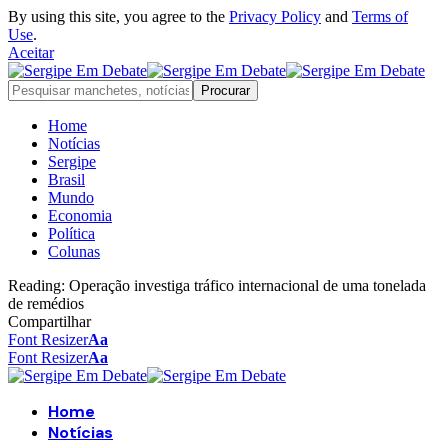
By using this site, you agree to the
Privacy Policy
and
Terms of
Use
.
Aceitar
Home
Notícias
Sergipe
Brasil
Mundo
Economia
Política
Colunas
Reading:
Operação investiga tráfico internacional de uma tonelada
de remédios
Compartilhar
Font Resizer
Aa
Font Resizer
Aa
Home
Notícias