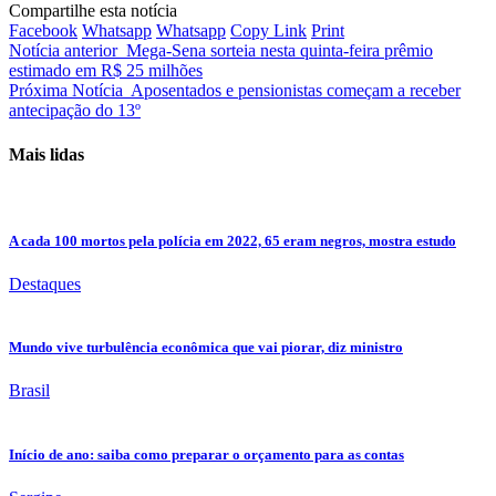
Compartilhe esta notícia
Facebook
Whatsapp
Whatsapp
Copy Link
Print
Notícia anterior
Mega-Sena sorteia nesta quinta-feira prêmio
estimado em R$ 25 milhões
Próxima Notícia
Aposentados e pensionistas começam a receber
antecipação do 13º
Mais lidas
A cada 100 mortos pela polícia em 2022, 65 eram negros, mostra estudo
Destaques
Mundo vive turbulência econômica que vai piorar, diz ministro
Brasil
Início de ano: saiba como preparar o orçamento para as contas