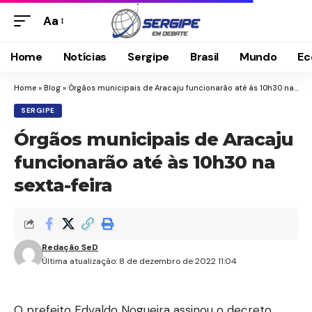
Aa
Home
Notícias
Sergipe
Brasil
Mundo
Ec
Home
»
Blog
»
Órgãos municipais de Aracaju funcionarão até às 10h30 na sexta-feira
SERGIPE
Órgãos municipais de Aracaju
funcionarão até às 10h30 na
sexta-feira
Redação SeD
Última atualização: 8 de dezembro de 2022 11:04
O prefeito Edvaldo Nogueira assinou o decreto