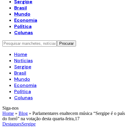
Sergipe
Brasil
Mundo
Economia
Política
Colunas
Home
Notícias
Sergipe
Brasil
Mundo
Economia
Política
Colunas
Siga-nos
Home
»
Blog
»
Parlamentares enaltecem música “Sergipe é o país
do forró” na votação desta quarta-feira,17
Destaques
Sergipe