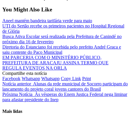
You Might Also Like
Aneel mantém bandeira tarifária verde para maio
UTI do Sertão recebe os primeiros pacientes no Hospital Regional
de Glória
Busca Ativa Escolar será realizada pela Prefeitura de Canindé no
próximo dia 16 de fevereiro
Diretoria do Estanciano foi recebida pelo prefeito André Graça e
saiu contente do Paço Municipal
EM PARCERIA COM O MINISTÉRIO PÚBLICO,
PREFEITURA DE ARACAJU ASSINA TERMO QUE
REGULA EVENTOS NA ORLA
Compartilhe esta notícia
Facebook
Whatsapp
Whatsapp
Copy Link
Print
Notícia anterior
Alunas da rede municipal de Socorro participam do
lançamento do projeto coral jovens cantores do Brasil
Próxima Notícia
Às vésperas do Enem Justiça Federal nega liminar
para afastar presidente do Inep
Mais lidas