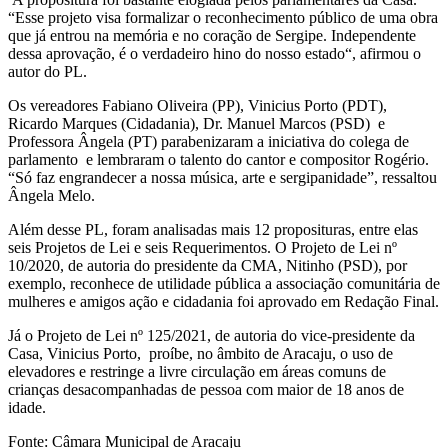
“Esse projeto visa formalizar o reconhecimento público de uma obra
que já entrou na memória e no coração de Sergipe. Independente
dessa aprovação, é o verdadeiro hino do nosso estado“, afirmou o
autor do PL.
Os vereadores Fabiano Oliveira (PP), Vinicius Porto (PDT),
Ricardo Marques (Cidadania), Dr. Manuel Marcos (PSD) e
Professora Ângela (PT) parabenizaram a iniciativa do colega de
parlamento e lembraram o talento do cantor e compositor Rogério.
“Só faz engrandecer a nossa música, arte e sergipanidade”, ressaltou
Ângela Melo.
Além desse PL, foram analisadas mais 12 proposituras, entre elas
seis Projetos de Lei e seis Requerimentos. O Projeto de Lei nº
10/2020, de autoria do presidente da CMA, Nitinho (PSD), por
exemplo, reconhece de utilidade pública a associação comunitária de
mulheres e amigos ação e cidadania foi aprovado em Redação Final.
Já o Projeto de Lei nº 125/2021, de autoria do vice-presidente da
Casa, Vinicius Porto, proíbe, no âmbito de Aracaju, o uso de
elevadores e restringe a livre circulação em áreas comuns de
crianças desacompanhadas de pessoa com maior de 18 anos de
idade.
Fonte: Câmara Municipal de Aracaju