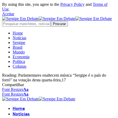
By using this site, you agree to the
Privacy Policy
and
Terms of
Use
.
Aceitar
Home
Notícias
Sergipe
Brasil
Mundo
Economia
Política
Colunas
Reading:
Parlamentares enaltecem música “Sergipe é o país do
forró” na votação desta quarta-feira,17
Compartilhar
Font Resizer
Aa
Font Resizer
Aa
Home
Notícias