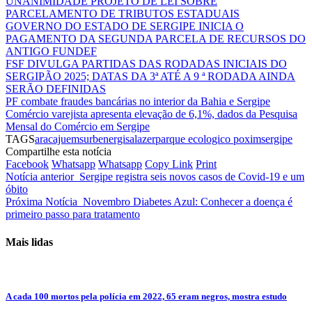
UNANIMIDADE PROJETO DE LEI SOBRE
PARCELAMENTO DE TRIBUTOS ESTADUAIS
GOVERNO DO ESTADO DE SERGIPE INICIA O
PAGAMENTO DA SEGUNDA PARCELA DE RECURSOS DO
ANTIGO FUNDEF
FSF DIVULGA PARTIDAS DAS RODADAS INICIAIS DO
SERGIPÃO 2025; DATAS DA 3ª ATÉ A 9 ª RODADA AINDA
SERÃO DEFINIDAS
PF combate fraudes bancárias no interior da Bahia e Sergipe
Comércio varejista apresenta elevação de 6,1%, dados da Pesquisa
Mensal do Comércio em Sergipe
TAGS
aracaju
emsurb
energisa
lazer
parque ecologico poxim
sergipe
Compartilhe esta notícia
Facebook
Whatsapp
Whatsapp
Copy Link
Print
Notícia anterior
Sergipe registra seis novos casos de Covid-19 e um
óbito
Próxima Notícia
Novembro Diabetes Azul: Conhecer a doença é
primeiro passo para tratamento
Mais lidas
A cada 100 mortos pela polícia em 2022, 65 eram negros, mostra estudo