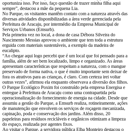
oportuniza isso. Por isso, faço questão de trazer minha filha aqui
sempre”, destacou a mãe da pequena Lia.
No Parque, os visitantes mantêm contato com a natureza através das
diversas atividades disponibilizadas a área verde gerenciada pela
Prefeitura de Aracaju, por intermédio da Empresa Municipal de
Serviços Urbanos (Emsurb).
Pela primeira vez no local, a dona de casa Débora Silveira do
Nascimento Messias aprovou o ambiente que tem toda a estrutura
erguida com materiais sustentáveis, a exemplo da madeira de
eucalipto.
“Ao chegar aqui logo percebi que é um local que foi pensado para a
família, além de ser bem localizado, limpo e organizado. As áreas
apresentam características que respeitam a natureza, com o mangue
preservado de forma nativa, o que é muito importante sem deixar de
fora os atrativos para as crianças, é claro. Com certeza irei voltar
outras vezes”, afirmou ela enquanto observava a diversão dos filhos.
O Parque Ecológico Poxim foi construído pela empresa Energisa e
entregue à Prefeitura de Aracaju como uma contrapartida pela
operacionalização do fornecimento de energia na cidade. Desde que
assumiu a gestão do Parque, a Emsurb realiza, rotineiramente, ações
de manutenção que envolvem os serviços de roçagem mecanizada,
capinação, poda e conservação dos jardins. Além disso, 20
papeleiras para resíduos recicláveis e orgânicos otimizam a limpeza
do espaço, realizada por agentes fixos.
Ao visitar o Parque, a servidora pública Elba Monteiro destacou o