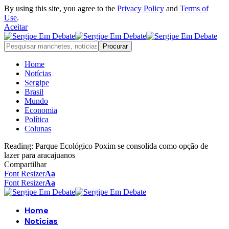
By using this site, you agree to the
Privacy Policy
and
Terms of
Use
.
Aceitar
Home
Notícias
Sergipe
Brasil
Mundo
Economia
Política
Colunas
Reading:
Parque Ecológico Poxim se consolida como opção de
lazer para aracajuanos
Compartilhar
Font Resizer
Aa
Font Resizer
Aa
Home
Notícias