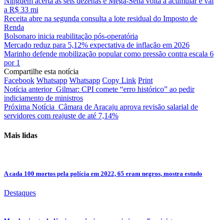
Ninguém acerta as seis dezenas e Mega-Sena volta a acumular e vai
a R$ 33 mi
Receita abre na segunda consulta a lote residual do Imposto de
Renda
Bolsonaro inicia reabilitação pós-operatória
Mercado reduz para 5,12% expectativa de inflação em 2026
Marinho defende mobilização popular como pressão contra escala 6
por 1
Compartilhe esta notícia
Facebook
Whatsapp
Whatsapp
Copy Link
Print
Notícia anterior
Gilmar: CPI comete “erro histórico” ao pedir
indiciamento de ministros
Próxima Notícia
Câmara de Aracaju aprova revisão salarial de
servidores com reajuste de até 7,14%
Mais lidas
A cada 100 mortos pela polícia em 2022, 65 eram negros, mostra estudo
Destaques