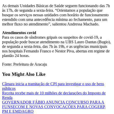
As demais Unidades Básicas de Saúde seguem funcionando das 7h
às 17h, de segunda a sexta-feira. “Orientamos a população que
busque os serviços nessas unidades com horário de funcionamento
estendido com uma antecedência mínima ao fechamento, para um
melhor fluxo no atendimento”, salientou Andressa Machado.
Atendimentos covid
Para os casos de síndromes gripais ou suspeitos de covid-19, a
população pode buscar atendimento na UBS Lauro Dantas (Bugio),
de segunda a sexta-feira, das 7h às 19h, e as urgências municipais
nos hospitais Fernando Franco e Nestor Piva, abertas em regime de
plantão 24 horas.
Fonte: Prefeitura de Aracaju
You Might Also Like
Câmara inicia a tramitação de CPI para investigar o uso de bens
públicos
Receita recebe mais de 10 milhões de declarações do Imposto de
Renda
GOVERNADOR FÁBIO ANUNCIA CONCURSO PARA A
FUNSECOM E NOVAS CONVOCAÇÕES PARA COGERP,
PM E EMDAGRO