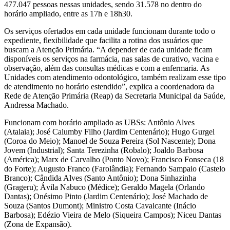
477.047 pessoas nessas unidades, sendo 31.578 no dentro do
horário ampliado, entre as 17h e 18h30.
Os serviços ofertados em cada unidade funcionam durante todo o
expediente, flexibilidade que facilita a rotina dos usuários que
buscam a Atenção Primária. “A depender de cada unidade ficam
disponíveis os serviços na farmácia, nas salas de curativo, vacina e
observação, além das consultas médicas e com a enfermaria. As
Unidades com atendimento odontológico, também realizam esse tipo
de atendimento no horário estendido”, explica a coordenadora da
Rede de Atenção Primária (Reap) da Secretaria Municipal da Saúde,
Andressa Machado.
Funcionam com horário ampliado as UBSs: Antônio Alves
(Atalaia); José Calumby Filho (Jardim Centenário); Hugo Gurgel
(Coroa do Meio); Manoel de Souza Pereira (Sol Nascente); Dona
Jovem (Industrial); Santa Terezinha (Robalo); Joaldo Barbosa
(América); Marx de Carvalho (Ponto Novo); Francisco Fonseca (18
do Forte); Augusto Franco (Farolândia); Fernando Sampaio (Castelo
Branco); Cândida Alves (Santo Antônio); Dona Sinhazinha
(Grageru); Ávila Nabuco (Médice); Geraldo Magela (Orlando
Dantas); Onésimo Pinto (Jardim Centenário); José Machado de
Souza (Santos Dumont); Ministro Costa Cavalcante (Inácio
Barbosa); Edézio Vieira de Melo (Siqueira Campos); Niceu Dantas
(Zona de Expansão).