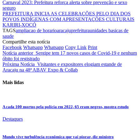
Carnaval 2023: Prefeitura reforça alerta sobre prevenção e sexo
seguro
PREFEITURA INICIA AS CELEBRAÇÕES PELO DIA DOS
POVOS INDÍGENAS COM APRESENTAÇÕES CULTURAIS
KARIRI-XOCÓ
TAGS
ampliacao de horario
aracaju
prefeitura
unidades basicas de
saude
Compartilhe esta notícia
Facebook
Whatsapp
Whatsapp
Copy Link
Print
Notícia anterior
Sergipe tem 17 novos casos de Covid-19 e nenhum
óbito foi registrado
Próxima Notícia
Visitantes e expositores elogiam estande de
Aracaju na 48ª ABAV Expo & Collab
Mais lidas
A cada 100 mortos pela polícia em 2022, 65 eram negros, mostra estudo
Destaques
Mundo vive turbulência econômica que vai piorar, diz ministro