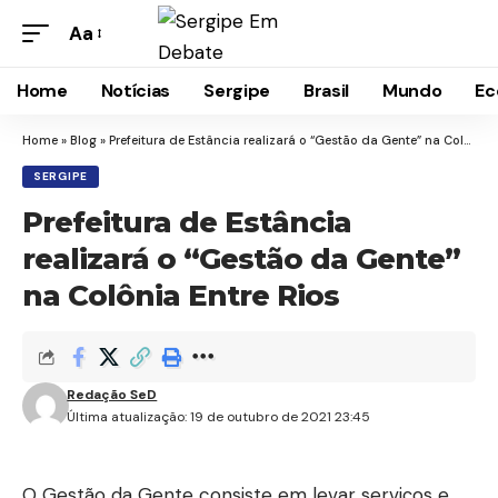
Aa
Font
Resizer
Home
Notícias
Sergipe
Brasil
Mundo
Ec
Home
»
Blog
»
Prefeitura de Estância realizará o “Gestão da Gente” na Colônia Entre Rios
SERGIPE
Prefeitura de Estância
realizará o “Gestão da Gente”
na Colônia Entre Rios
Redação SeD
Última atualização: 19 de outubro de 2021 23:45
O Gestão da Gente consiste em levar serviços e