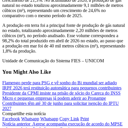
crescimento de 21,3%. No acumulado de 2026, a produção de gás
natural no estado totalizou aproximadamente 9,1 milhões de metros
cúbicos (m³), representando um crescimento de 24,6% no
comparativo com o mesmo período de 2025.
A produção em terra foi a principal fonte de produção de gás natural
no estado, totalizando aproximadamente 2,20 milhões de metros
cúbicos (m³), no período analisado. Esse volume correspondeu a
98,2% do total produzido em abril de 2026 no estado, ao passo que
a produção em mar foi de 40 mil metros cúbicos (m³), representando
1,8% da produção.
Unidade de Comunicação do Sistema FIES – UNICOM
You Might Also Like
Flamengo perde para PSG e vê sonho do Bi mundial ser adiado
IRPF 2026 terá restituição automática para pequenos contribuintes
Presidente da CPMI insiste na prisão de sócio do Careca do INSS
Micro e pequenas empresas já podem aderir ao Pronampe
Contribuintes têm até 30 de junho para solicitar isenção do IPTU
2027
Compartilhe esta notícia
Facebook
Whatsapp
Whatsapp
Copy Link
Print
Notícia anterior
Agrese acompanha execução de acordo do MPSE