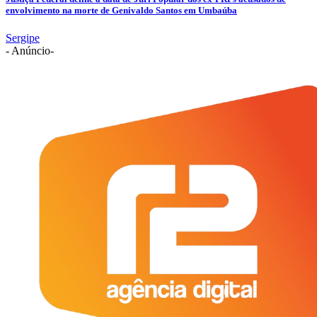
envolvimento na morte de Genivaldo Santos em Umbaúba
Sergipe
- Anúncio-