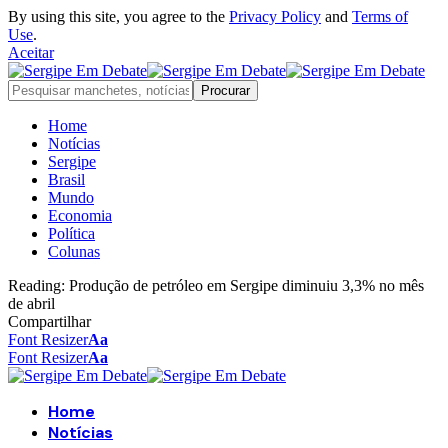
By using this site, you agree to the
Privacy Policy
and
Terms of
Use
.
Aceitar
Home
Notícias
Sergipe
Brasil
Mundo
Economia
Política
Colunas
Reading:
Produção de petróleo em Sergipe diminuiu 3,3% no mês
de abril
Compartilhar
Font Resizer
Aa
Font Resizer
Aa
Home
Notícias