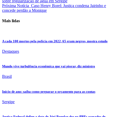
sobre regularização de água em Sergipe
Próxima Notícia
Caso Henry Borel: Justiça condena Jairinho e
concede perdão a Monique
Mais lidas
A cada 100 mortos pela polícia em 2022, 65 eram negros, mostra estudo
Destaques
Mundo vive turbulência econômica que vai piorar, diz ministro
Brasil
Início de ano: saiba como preparar o orçamento para as contas
Sergipe
Justiça Federal define a data de Júri Popular dos ex-PRFs acusados de