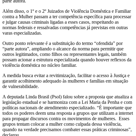
parte autora.
Além disso, o 1º e o 2º Juizados de Violência Doméstica e Familiar
contra a Mulher passam a ter competência específica para processar
e julgar causas criminais ligadas a esses casos, respeitando as
normas federais e ressalvadas competências já previstas em outras
varas especializadas.
Outro ponto relevante é a substituição do termo “ofendida” por
“parte autora”, ampliando o alcance da norma para permitir que
outros legitimados, como filhos ou representantes legais, também
possam acionar a estrutura especializada quando houver reflexos da
violência doméstica no núcleo familiar.
A medida busca evitar a revitimização, facilitar o acesso à Justiça e
garantir acolhimento adequado às mulheres e famílias em situação
de vulnerabilidade.
A deputada Linda Brasil (Psol) falou sobre a proposta que atualiza a
legislação estadual e se harmoniza com a Lei Maria da Penha e com
políticas nacionais de atendimento especializado. “É importante que
todos os poderes deem uma resposta a grupos que utilizam a internet
para propagar discursos contra os movimentos de mulheres. Esses
grupos tentam colocar a mulher como culpada dessa violência,
quando na verdade precisamos combater essas práticas criminosas”,
declarou.