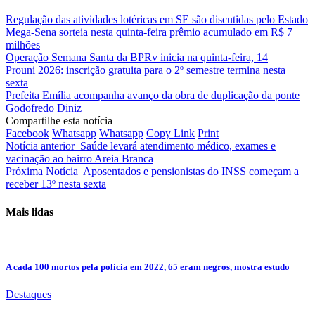
Regulação das atividades lotéricas em SE são discutidas pelo Estado
Mega-Sena sorteia nesta quinta-feira prêmio acumulado em R$ 7
milhões
Operação Semana Santa da BPRv inicia na quinta-feira, 14
Prouni 2026: inscrição gratuita para o 2º semestre termina nesta
sexta
Prefeita Emília acompanha avanço da obra de duplicação da ponte
Godofredo Diniz
Compartilhe esta notícia
Facebook
Whatsapp
Whatsapp
Copy Link
Print
Notícia anterior
Saúde levará atendimento médico, exames e
vacinação ao bairro Areia Branca
Próxima Notícia
Aposentados e pensionistas do INSS começam a
receber 13º nesta sexta
Mais lidas
A cada 100 mortos pela polícia em 2022, 65 eram negros, mostra estudo
Destaques