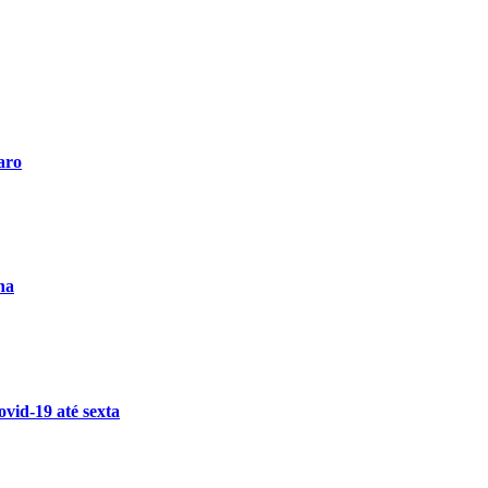
aro
ha
vid-19 até sexta