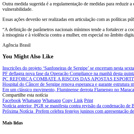
Outra medida sugerida é a regulamentação de medidas para reduzir a d
vulnerabilidade.
Essas ações deverão ser realizadas em articulação com as políticas pú
“A definição de parâmetros nacionais mínimos tende a fortalecer a coo
à misoginia e à violência contra a mulher, em especial no âmbito digita
Agência Brasil
You Might Also Like
Inscrições do projeto ‘Sanfoneiras de Sergipe’ se encerram nesta sexta
PF deflagra nova fase da Operação Compliance na manhã desta quint
PC REFORÇA COMBATE A RISCOS DAS APOSTAS ESPOR
Hospital do Câncer de Sergipe renova esperança e garante estrutura 
Em um clássico movimento, Fluminense derrota Flamengo no Marac
Compartilhe esta notícia
Facebook
Whatsapp
Whatsapp
Copy Link
Print
Notícia anterior
PGR se manifesta contra revisão da condenação de 
Próxima Notícia
Prefem celebra festejos juninos com apresentação de
Mais lidas