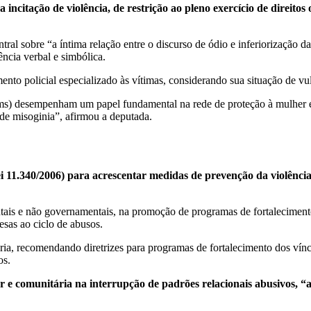
 a incitação de violência, de restrição ao pleno exercício de direi
al sobre “a íntima relação entre o discurso de ódio e inferiorização d
ncia verbal e simbólica.
nto policial especializado às vítimas, considerando sua situação de vul
s) desempenham um papel fundamental na rede de proteção à mulher e,
de misoginia”, afirmou a deputada.
 11.340/2006) para acrescentar medidas de prevenção da violência 
tais e não governamentais, na promoção de programas de fortalecimento 
sas ao ciclo de abusos.
ria, recomendando diretrizes para programas de fortalecimento dos vín
os.
r e comunitária na interrupção de padrões relacionais abusivos, “