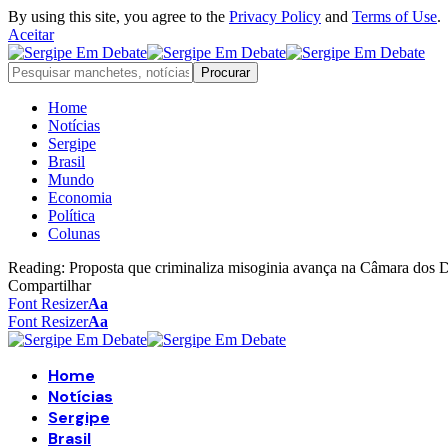
By using this site, you agree to the
Privacy Policy
and
Terms of Use
.
Aceitar
Home
Notícias
Sergipe
Brasil
Mundo
Economia
Política
Colunas
Reading:
Proposta que criminaliza misoginia avança na Câmara dos 
Compartilhar
Font Resizer
Aa
Font Resizer
Aa
Home
Notícias
Sergipe
Brasil