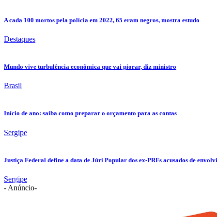
A cada 100 mortos pela polícia em 2022, 65 eram negros, mostra estudo
Destaques
Mundo vive turbulência econômica que vai piorar, diz ministro
Brasil
Início de ano: saiba como preparar o orçamento para as contas
Sergipe
Justiça Federal define a data de Júri Popular dos ex-PRFs acusados de env
Sergipe
- Anúncio-