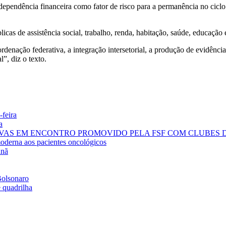
ependência financeira como fator de risco para a permanência no ciclo 
blicas de assistência social, trabalho, renda, habitação, saúde, educaçã
rdenação federativa, a integração intersetorial, a produção de evidênci
l”, diz o texto.
-feira
a
TIVAS EM ENCONTRO PROMOVIDO PELA FSF COM CLUBES
moderna aos pacientes oncológicos
anã
Bolsonaro
 quadrilha